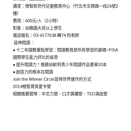
講堂：橙智新世代兒童教育中心（竹北市文興路一段26號2
樓）
費用：600元/人（2小時）
對象：幼稚園大班以上學生
電話報名：03-6577638 轉74 何老師
延伸閱讀 ：
● 十二年國教重點學習：閱讀教育是所有學習的基礎~PISA
國際學生能力評比的省思
● 提升閱讀力！推薦幼齡到青少年閱讀作品書單20本
● 創造力的根本在閱讀
Join the Winner Circle習得世界運作的方式
2014橙智菁英夏令營
相關推薦營隊：中文力營、口才廣播營、TED演說營