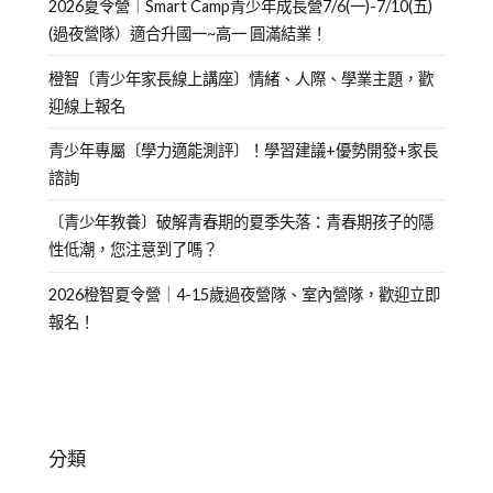
2026夏令營｜Smart Camp青少年成長營7/6(一)-7/10(五)
(過夜營隊）適合升國一~高一 圓滿結業！
橙智〔青少年家長線上講座〕情緒、人際、學業主題，歡
迎線上報名
青少年專屬〔學力適能測評〕！學習建議+優勢開發+家長
諮詢
〔青少年教養〕破解青春期的夏季失落：青春期孩子的隱
性低潮，您注意到了嗎？
2026橙智夏令營｜4-15歲過夜營隊、室內營隊，歡迎立即
報名！
分類