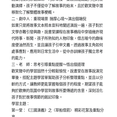
動演繹，孩子不僅從中了解故事的始末，且於歡笑聲中潛
移默化了解整體故事梗概。
二、劇中人：重現場景 揣摩心境～演出個端倪
如果只是將故事文本照本宣科地闡述演說一遍，孩子對於
文學亦難引發興趣，說書堂課程在故事橋段中穿插幾許現
代時事、新聞、孩子所熟知的人物印象，借古喻今的趣味
度便油然而生，並且讓孩子引申文義，透過故事主角如何
處事應對，應用到日常生活中，從中亦訓練孩子獨立思考
的能力。
三、老 師：思考引導重點提醒～悟出個道理
歡笑聲中的學習固然十分輕鬆愉悅，說書堂在故事說演完
畢後，搭配主題學習單幫助孩子分析整理重點，並且以分
齡的方式，讓教師更能掌握每個孩子的程度，期望孩子能
夠於歡樂的氛圍中學習到故事所要傳遞的含意，深刻活化
孩子對於故事情節的銘記印象。
學習主題：
第一堂：《三國演義》之〈草船借箭〉 精彩花絮及重點分
享