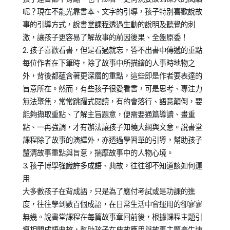
呢？現在不能光靠書本、文字的引導，孩子特別喜歡說故
事的引導方式，說書堂課程透過生動的說明及聽覺的刺
激，讓孩子更容易了解故事的前因後果、全盤原委！
2. 孩子喜歡看書，但是看過就忘，答不出書中傳遞的重點
每位作者在下筆時，除了故事中所描繪的人事時地物之
外，背後都蘊含著更深層的重點，這些即是作者要表達的
旨意所在。然而，有些孩子很愛看書，可是思考、專注力
無法聚焦，常常跳躍式閱讀，有的會落行、語意顛倒，要
能夠擷取重點、了解主旨題意，便需要通篇導讀、畫重
點、一再強調，才有辦法讓孩子知曉大綱與文意。說書堂
課程除了故事的演繹外，亦透過學習單的引導，幫助孩子
釐清故事重點與旨意，揣摩故事中的人物心境。
3. 孩子博學強識許多成語、典故，往往卻不知道該如何運
用
大多數孩子在背成語，只是為了應付考試或是功課的進
度，往往學到數百個成語，在日常生活中會運用的卻寥寥
無幾。說書堂課程在每篇故事章回前後，根據課程主題引
導相關成語典故，幫助孩子在典故應用與故事主題產生連