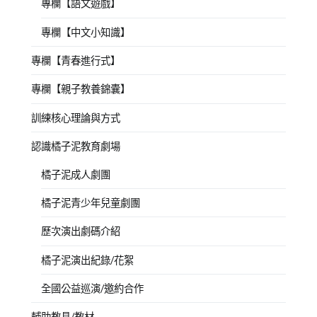
專欄【語文遊戲】
專欄【中文小知識】
專欄【青春進行式】
專欄【親子教養錦囊】
訓練核心理論與方式
認識橘子泥教育劇場
橘子泥成人劇團
橘子泥青少年兒童劇團
歷次演出劇碼介紹
橘子泥演出紀錄/花絮
全國公益巡演/邀約合作
輔助教具/教材