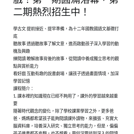
二期熱烈招生中！
Posted
Posted
Tagged
學古文 提前接近、提早準備，為十二年國教國語文基礎打
on
in
集
底
2014-
青
團
聽故事 透過聽故事了解文意，進而啟動孩子深入學習的動
10-
少
總
機及興趣
19
年
部
練閱讀 瞭解故事背後的故事，從閱讀中養成獨立思考的觀
成
點與賞析能力
長
看好戲 互動有趣的說書劇場，讓孩子透過畫面情境，加深
學習記憶
課程簡介：
1. 課本裡的知識現在已經不夠用了，課外的學習越來越重
要
隨著時代觀念的變化，除了學校課業學習之外，更多爸
爸、媽媽都希望孩子能夠閱讀課外讀物，來擴張、充實大
腦資料庫，培養深入研究、獨立思考的能力，但是，偏偏
孩子連書都不肯翻，也不想看，更何況要談到深入的閱讀