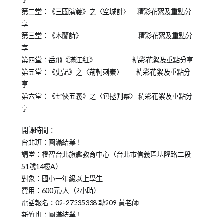
第二堂：《三國演義》之〈空城計〉 精彩花絮及重點分
享
第三堂：《木蘭詩》 精彩花絮及重點分
享
第四堂：岳飛《滿江紅》 精彩花絮及重點分享
第五堂：《史記》之〈荊軻刺秦〉 精彩花絮及重點分
享
第六堂：《七俠五義》之〈包拯判案〉 精彩花絮及重點分
享
開課時間：
台北班：圓滿結業！
講堂：橙智台北旗艦教育中心（台北市信義區基隆路二段
51號14樓A）
對象：國小一年級以上學生
費用：600元/人（2小時）
電話報名：02-27335338 轉209 黃老師
新竹班：圓滿結業！