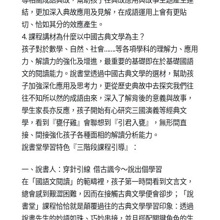
結，更加深入典故應用及見解，在成語運用上會有更貼
切、恰如其分的效應產生。
4. 課程講材為什麼以中國古典文學為主？
孩子對於數學、自然、社會…….等各項學科的理解力、應用
力、解讀力的強化及增進，最重要的基礎即在於基礎國語
文的閱讀能力。說書堂透過中國古典文學的選材，幫助孩
子加強深化應用及思考力，更從歷史典故中去探究我們往
往不知所以然的成語由來，深入了解背後的意義與故事，
學生家長亦反應，孩子開始有心研究三國演義等經典文
學，看到『甕仔雞』會聯想到『引君入甕』，無形間直
接、間接強化孩子各種面相的解讀分析能力。
說書堂學習特色『三階段課程引導』：
一、說書人：穿針引線 借古諷今～說出個學習
在「國語文閱讀」的範疇裡，孩子第一時間看到文言文，
總會感到艱澀困難，因而在接觸古典文學便會卻步；「說
書堂」課程恰恰就是顛覆過往的古典文學學習印象：透過
說書先生的妙語如珠、巧妙串接，並且搭配關鍵角色的生