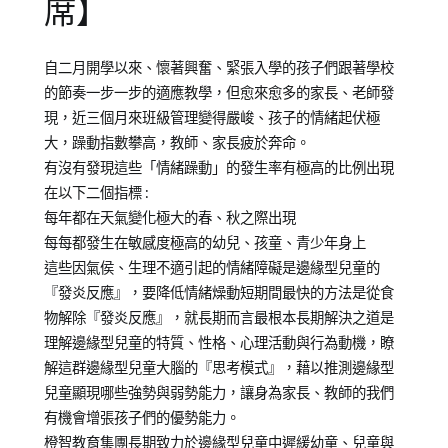
席】
Posted
Posted
Tagged
自二月開學以來、懷著興奮、緊張入學的孩子們跟著學校
on
in
集
的節奏一步一步的適應教學，但愈來愈多的家長、老師發
2018-
成
團
現，近三個月來班級管理變得嚴峻、孩子的情緒起伏極
05-
人
總
大，躁動指數攀高，教師、家長疲於奔命。
13
課
部
有沒有發現這些「情緒躁動」的發生率有極高的比例出現
程
在以下二個指標 :
每年都在天氣變化極大的春、秋之際出現
每每都發生在敏感度極高的幼兒、孩童、青少年身上
這些因氣侯、生理不適引起的情緒障礙是邊緣型兒童的
『發炎反應』，要降低情緒燥動短期間最快的方法是從食
物解除『發炎反應』，就長期而言最根本長期解決之道是
理解邊緣型兒童的特質、性格、心理活動與行為動機，瞭
解這群邊緣型兒童大腦的『思考模式』，藉以推測邊緣型
兒童顯現哪些強勢與弱勢能力，讓身為家長、教師的我們
有機會增張孩子們的優勢能力。
橙智教育集團長期致力於邊緣型兒童中遲緩幼童、兒童與