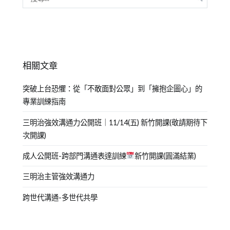
相關文章
突破上台恐懼：從「不敢面對公眾」到「擁抱企圖心」的
專業訓練指南
三明治強效溝通力公開班｜11/14(五) 新竹開課(敬請期待下
次開課)
成人公開班-跨部門溝通表達訓練
新竹開課(圓滿結業)
三明治主管強效溝通力
跨世代溝通-多世代共學