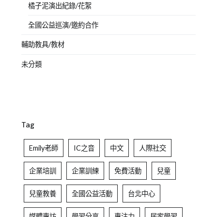
橘子泥演出紀錄/花絮
全國公益巡演/邀約合作
輔助教具/教材
未分類
Tag
Emily老師
IC之音
中文
人際社交
企業培訓
企業訓練
免費活動
兒童
兒童教養
全國公益活動
台北中心
媒體專訪
學習分享
專注力
居家學習