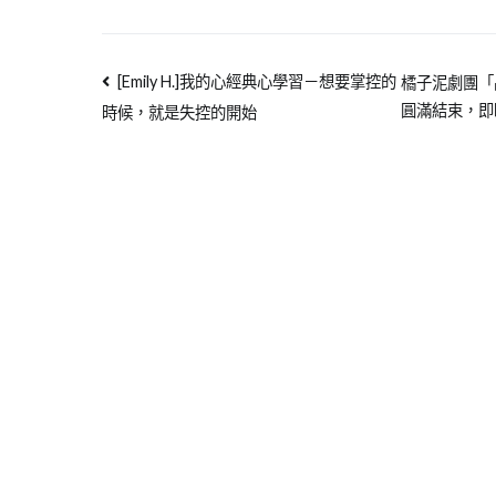
[Emily H.]我的心經典心學習－想要掌控的
橘子泥劇團「
圓滿結束，即
時候，就是失控的開始