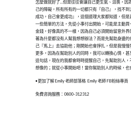
on
in
學
怎麼做就好了…但是往往會讓自己更生氣、沮喪，因
2012-
Emily
習
己的障礙，所有所有的一切都只有『自己』，找不到
10-
老
分
成功，自己會更成功』，這個道理大家都知道，但是
09
師
享
一些簡單的方法，先從小事付出開始，可能是主動買
其
金錢，好像真的不一樣，因為自己必須開始留意外界
他
著為什麼都沒有人幫我想想辦法？而是先幫助身邊的
專
己『馬上』去協助他；剛開始也會掙扎，但是我慢慢
欄
更多，因為在幫助別人的同時，我可以轉換心情，甚
這句話，現在的我都會時時提醒自己，先幫助別人，
想像的；就從小事開始吧！當你幫助別人的時候，也
•更加了解 Emily 老師部落格 Emily 老師 FB粉絲專頁
免費咨詢服務：0800-312312