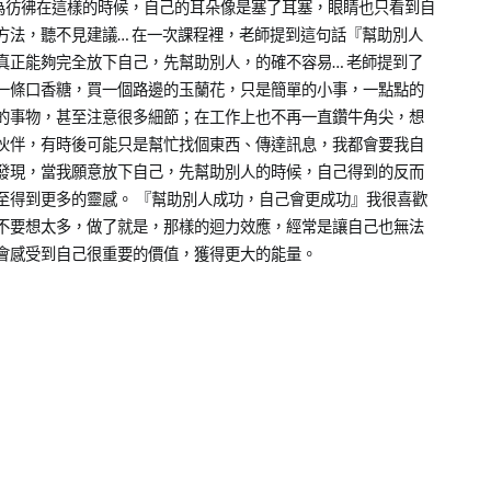
為彷彿在這樣的時候，自己的耳朵像是塞了耳塞，眼睛也只看到自
方法，聽不見建議… 在一次課程裡，老師提到這句話『幫助別人
真正能夠完全放下自己，先幫助別人，的確不容易… 老師提到了
一條口香糖，買一個路邊的玉蘭花，只是簡單的小事，一點點的
的事物，甚至注意很多細節；在工作上也不再一直鑽牛角尖，想
伙伴，有時後可能只是幫忙找個東西、傳達訊息，我都會要我自
發現，當我願意放下自己，先幫助別人的時候，自己得到的反而
至得到更多的靈感。 『幫助別人成功，自己會更成功』我很喜歡
不要想太多，做了就是，那樣的迴力效應，經常是讓自己也無法
會感受到自己很重要的價值，獲得更大的能量。