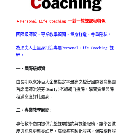
20
芬
Emily
老
►
Personal Life Coaching
一對一教練課程特色
師
課
國際級師資、專業教學顧問、量身打造、尊重隱私，
程
為頂尖人士量身打造專屬Personal Life Coaching 課
程。
一、國際級師資:
由長期以來獲百大企業指定率最高之橙智國際教育集團
首席講師洪曉芬(Emily)老師親自授課，學習質量與課
程滿意度評比最高。
二、專業教學顧問:
專任教學顧問提供完整課前諮詢與課後服務，讓學習進
度與訊息更新零誤差，高標準客製化服務，保障課程服