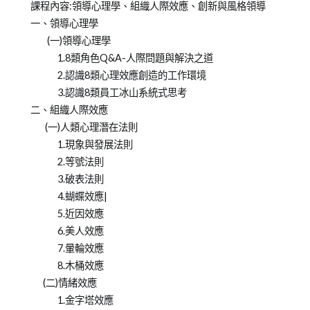
on
in
Emily
課程內容:領導心理學、組織人際效應、創新與風格領導
2011-
洪
老
一、領導心理學
08-
曉
師
(一)領導心理學
07
芬
1.8類角色Q&A-人際問題與解決之道
Emily
2.認識8類心理效應創造的工作環境
老
3.認識8類員工冰山系統式思考
師
二、組織人際效應
課
(一)人類心理潛在法則
程
1.現象與發展法則
2.等號法則
3.破表法則
4.蝴蝶效應|
5.近因效應
6.美人效應
7.暈輪效應
8.木桶效應
(二)情緒效應
1.金字塔效應