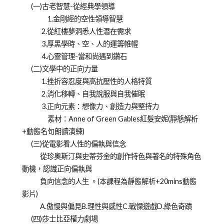
(一)古老智慧-從經典學領導
1.金剛經的空性領導智慧
2.從紅樓夢洞悉人性潛在需求
3.厚黑學時、空、人的運籌帷幄
4.心靈管理-當和尚遇到鑽石
(二)文學中的正向力量
1.挫折容忍度與高抗壓性的人格特質
2.消化移轉、自我說服與自我催眠
3.正向元素：想像力、創造力與堅持力
素材：Anne of Green Gables紅髮安妮(靜態解析
+動態名句朗讀演練)
(三)從電影看人性的偏執與信念
從珍奧斯汀與史蒂芬金的創作特色與著名的特殊角色
動機，認識正向偏執與
負向信念的人生 。(本課程為靜態解析+20mins動態
影片)
A.傲慢與偏見B.理性與感性C.戰慄遊戲D.綠色奇蹟
(四)莎士比亞權力劇場