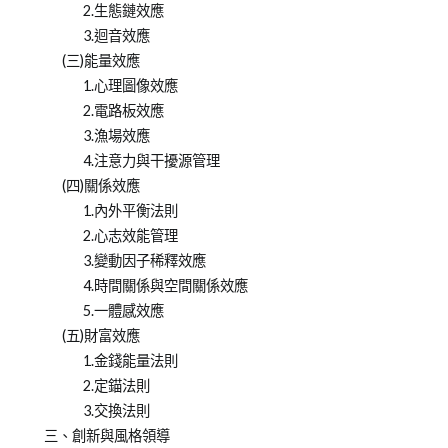
2.生態鏈效應
3.迴音效應
(三)能量效應
1.心理圖像效應
2.電路板效應
3.漁場效應
4.注意力與干擾源管理
(四)關係效應
1.內外平衡法則
2.心志效能管理
3.變動因子稀釋效應
4.時間關係與空間關係效應
5.一體感效應
(五)財富效應
1.金錢能量法則
2.定錨法則
3.交換法則
三、創新與風格領導