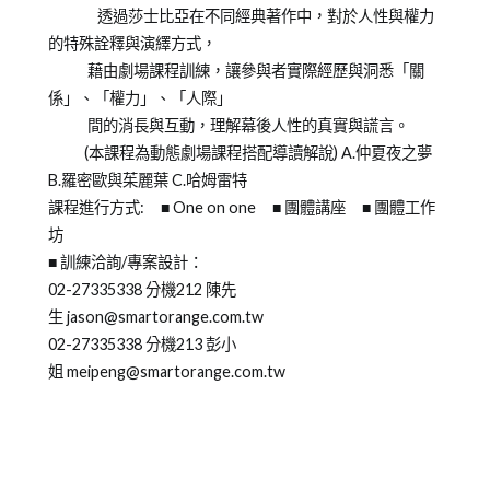
透過莎士比亞在不同經典著作中，對於人性與權力
的特殊詮釋與演繹方式，
藉由劇場課程訓練，讓參與者實際經歷與洞悉「關
係」、「權力」、「人際」
間的消長與互動，理解幕後人性的真實與謊言。
(本課程為動態劇場課程搭配導讀解說) A.仲夏夜之夢
B.羅密歐與茱麗葉 C.哈姆雷特
課程進行方式: ■ One on one ■ 團體講座 ■ 團體工作
坊
■ 訓練洽詢/專案設計：
02-27335338 分機212 陳先
生 jason@smartorange.com.tw
02-27335338 分機213 彭小
姐 meipeng@smartorange.com.tw