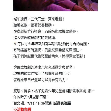
演
泥
出
劇
紀
團
,
端午連假，三代同堂一齊來看戲！
錄/
自
聽著老歌，跟著節奏舞動，
花
信
,
在卓越新竹行道會，百餘名觀眾攜家帶眷，
絮
青
進入懷舊歌舞劇的時光隧道…
少
每個青少年演教員都是爺爺奶奶們青春的寫照，
年
有時痛苦有時迷惘，仍能充滿希望充滿嚮往，
教
孩子們跨越世代詮釋超齡角色，博得滿堂喝彩！
育
懷舊歌舞劇的演出現場充滿歡笑與感動，
現場的觀眾們找回了那個年輕的自己，
發現原來自己還是可以青春有活力！
感恩、傳承，橘子泥青少年兒童劇團懷舊歌舞劇-那一
年的時光7月感動再續：
台北場: 7/12 19:30開演 誠品表演廳
>>活動官網