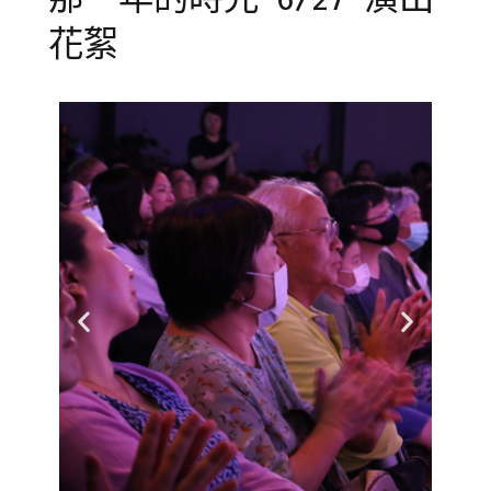
花絮
Posted
Posted
Tagged
on
in
人
2020-
橘
際
06-
子
社
02
泥
交
,
青
年
少
度
年
公
兒
演
,
童
戲
劇
劇
團
表
,
橘
達
,
子
橘
泥
子