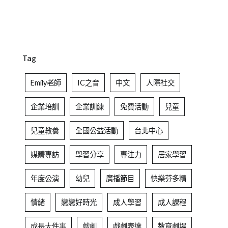
Tag
Emily老師
IC之音
中文
人際社交
企業培訓
企業訓練
免費活動
兒童
兒童教養
全國公益活動
台北中心
媒體專訪
學習分享
專注力
居家學習
年度公演
幼兒
廣播節目
快樂芬多精
情緒
戀戀好時光
成人學習
成人課程
成長大件事
戲劇
戲劇表達
教育劇場