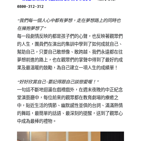
03-
子
先
0800-312-312
28
泥
修
,
青
台
“我們每一個人心中都有夢想，走在夢想路上的同時也
少
北
在擁抱夢想了”
年
中
每一段劇情反映的都是孩子們的心聲，也反映著觀眾們
兒
心
,
的人生，團員們在演出的集訓中學到了如何成就自己、
童
學
幫助自己，只要自己敢想像、敢跨越、我們永遠都在往
劇
習
夢想前進的路上，也在觀眾們的掌聲中得到了最好的成
團
分
,
果及最溫暖的鼓勵，為自己建立一項人生的成績單！
橘
享
,
子
戲
“好好欣賞自己~要記得跟自己談戀愛喔！”
泥
劇
一句話不斷地迴盪在戲裡戲外，在週末夜晚的中正紀念
演
教
堂演藝廳中，每位前來的觀眾都在教育劇場的療癒之
出
育
,
中，貼近生活的情節、幽默感性並俱的台詞、滿滿熱情
紀
戲
的舞蹈，最簡單的話語、最深刻的提醒，送到了觀眾心
錄/
劇
中成為最棒的禮物。
花
表
絮
達
,