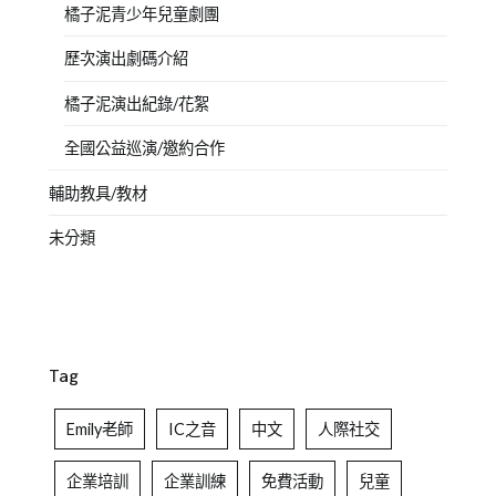
橘子泥青少年兒童劇團
歷次演出劇碼介紹
橘子泥演出紀錄/花絮
全國公益巡演/邀約合作
輔助教具/教材
未分類
Tag
Emily老師
IC之音
中文
人際社交
企業培訓
企業訓練
免費活動
兒童