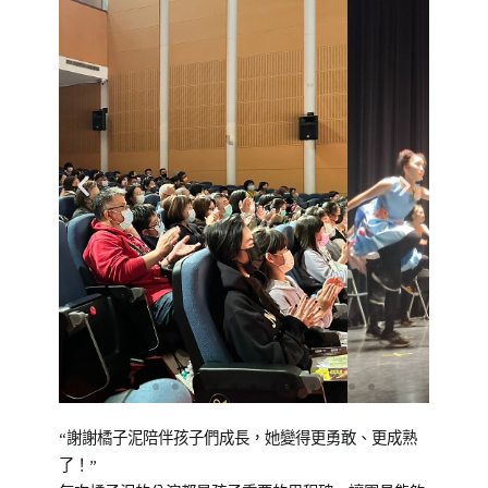
橘
子
泥
劇
團
,
青
少
年
舞蹈的動與張力讓團員練習掌控
教
身體，讓舞台上的自己更有力
育
量。
“謝謝橘子泥陪伴孩子們成長，她變得更勇敢、更成熟
了！”