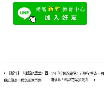
【新竹】『橙智說書堂』西
4/4『橙智說書堂』西遊記傳奇，圓
滿落幕！精彩花絮搶先看！
遊記傳奇，與您闔家同樂