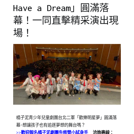
Have a Dream」圓滿落
幕！一同直擊精采演出現
場！
Posted
Posted
Tagged
橘子泥青少年兒童劇團台北二軍「歡樂明星夢」圓滿落
on
in
劇
幕
想讓孩子也有追逐夢想的舞台嗎？
~
2023-
橘
團
>>歡迎報名橘子泥劇團先修營小試身手
洽詢專線：