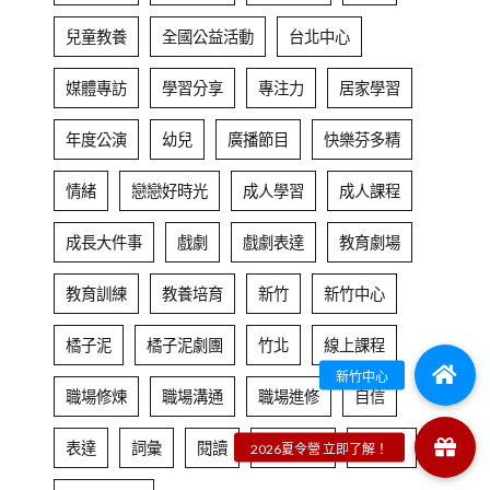
兒童教養
全國公益活動
台北中心
媒體專訪
學習分享
專注力
居家學習
年度公演
幼兒
廣播節目
快樂芬多精
情緒
戀戀好時光
成人學習
成人課程
成長大件事
戲劇
戲劇表達
教育劇場
教育訓練
教養培育
新竹
新竹中心
橘子泥
橘子泥劇團
竹北
線上課程
職場修煉
職場溝通
職場進修
自信
表達
詞彙
閱讀
集團總部
青少年