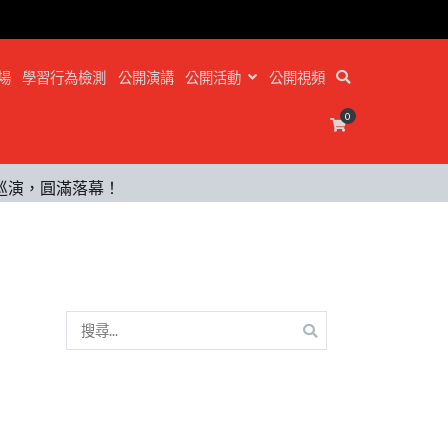
場
學習行為檢測
公開演講
公開活動
公開視頻
0
國巡演，圓滿落幕！