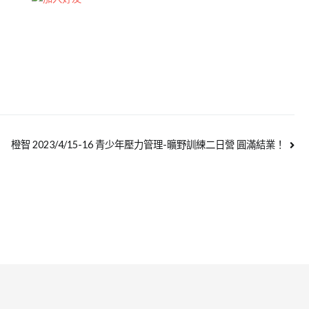
橙智 2023/4/15-16 青少年壓力管理-曠野訓練二日營 圓滿結業！