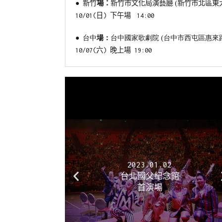
新竹市文化局演藝廳 (新竹市北區東
● 新竹
場：
日
下午場
10/01(
)
14:00
台中國家歌劇院 (台中市西屯區惠來路二
● 台中
場：
10/07(六) 晚上場 19:00
2
2023.06.24-25
念館
衛武營國家戲劇院
高雄加演場