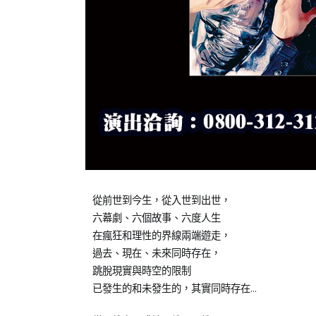
Posted
Posted
從前世到今生，從入世到出世，
on
in
六幕劇、六個故事、六度人生
2023-
橘
在瘋狂和理性的界線兩端遊走，
04-
子
過去、現在、未來同時存在，
13
泥
跳脫現實與時空的限制
青
已發生的和未發生的，其實同時存在…
少