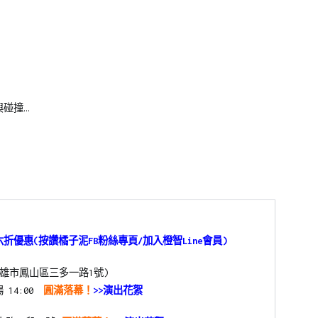
，
碰撞…
優惠(按讚橘子泥FB粉絲專頁/加入橙智Line會員)
高雄市鳳山區三多一路1號)
場
14:00
圓滿落幕！
>>演出花絮