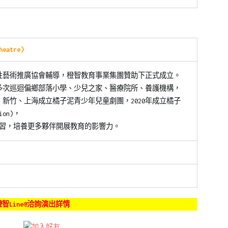
eatre)
創作性藝術推廣協會輔導，橙智教育事業集團贊助下正式成立。
，多次巡迴偏鄉部落小學、少兒之家、醫療院所、養護機構，
台北、新竹、上海成立橘子泥青少年兒童劇團，2020年成立橘子
ion)，
習，培養更多夥伴開展教育的影響力。
智Line@洽詢演出詳情