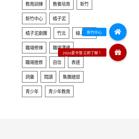
教育訓練
教養培育
新竹
新竹中心
橘子泥
橘子泥劇團
竹北
線上課程
職場修煉
職場溝通
職場進修
自信
表達
詞彙
閱讀
集團總部
青少年
青少年教育