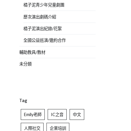
橘子泥青少年兒童劇團
歷次演出劇碼介紹
橘子泥演出紀錄/花絮
全國公益巡演/邀約合作
輔助教具/教材
未分類
Tag
Emily老師
IC之音
中文
人際社交
企業培訓