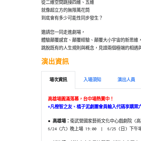
年
從二維空間跳接四維、五維
兒
就像超立方的無限萬花筒
童
到底會有多少可能性同步發生？
劇
團
邀請您一同走進劇場，
體驗顛覆感官、顛覆經驗、顛覆大小宇宙的新思維
跳脫既有的人生規則與概念，見證兩個極端的相遇與
演出資訊
場次資訊
入場須知
演出人員
高雄場圓滿落幕，台中場熱賣中！
*凡橙智之友、橘子泥劇團會員輸入代碼享購票六折
●
高雄場：
衛武營國家藝術文化中心戲劇院 (
6/24 (六)
晚上場
19:00 |
6/25 (日)
下午