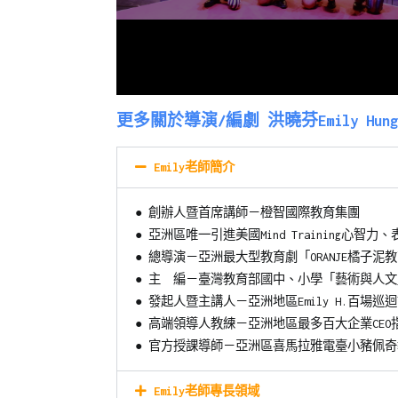
更多關於導演/編劇 洪曉芬Emily Hun
Emily老師簡介
●
創辦人暨首席講師－橙智國際教育集團
●
亞洲區唯一引進美國Mind Training心智
●
總導演－亞洲最大型教育劇「ORANJE橘子泥
●
主 編－臺灣教育部國中、小學「藝術與人文
●
發起人暨主講人－亞洲地區Emily H.百場巡
●
高端領導人教練－亞洲地區最多百大企業CEO
●
官方授課導師－亞洲區喜馬拉雅電臺小豬佩奇
Emily老師專長領域