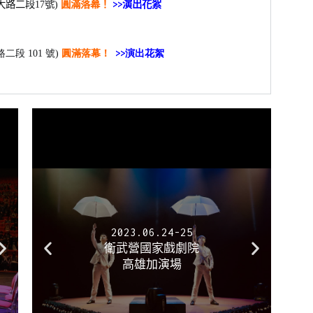
大路二段17號
)
圓滿落幕！
>>演出花絮
段 101 號)
圓滿落幕！
>>演出花絮