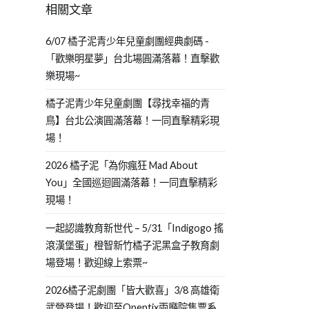
相關文章
6/07 橘子泥青少年兒童劇團經典劇碼 -
「歡樂明星夢」台北場圓滿落幕！直擊歡
樂現場~
橘子泥青少年兒童劇團【尋找幸福的青
鳥】台北公演圓滿落幕！一同直擊精彩現
場！
2026 橘子泥「為你瘋狂 Mad About
You」全國巡迴圓滿落幕！一同直擊精彩
現場！
一起認識教育新世代 – 5/31「Indigogo 搖
滾漢堡蛋」橙智新竹橘子泥黑盒子教育劇
場登場！歡迎線上索票~
2026橘子泥劇團「皆大歡喜」3/8 高雄衛
武營登場！歡迎至Opentix兩廳院售票系