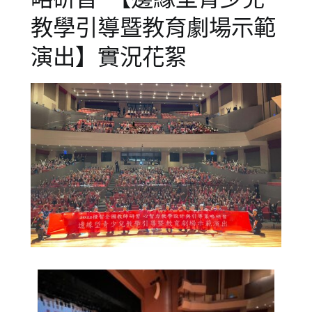
教學引導暨教育劇場示範
演出】實況花絮
Posted
Posted
on
in
2022-
公