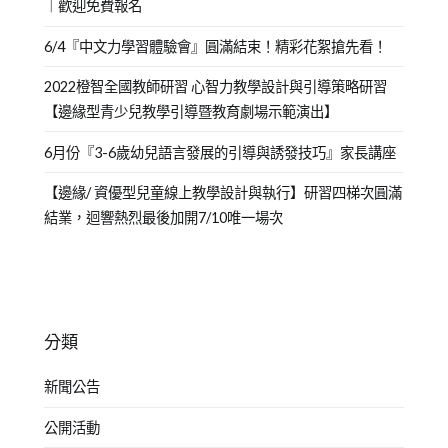
｜歡迎免費報名
6/4『中文力學習體驗會』圓滿結束！精彩花絮搶先看！
2022橙智全國教師研習 心智力教學設計與引導策略研習
【邊緣型青少兒教學引導暨教育劇場示範演出】
6月份『3-6歲幼兒語言發展的引導與誘發技巧』家長講座
【邊緣/ 資優型兒童線上教學設計與執行】研習四梯次圓滿
結業，迴響熱烈最後加開7/10唯一場次
分類
新聞公告
公開活動