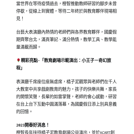
當世界在等待疫情過去，橙智推動教師研習的腳步未曾
停歇，從線上到實體，等待二年終於與教育夥伴現場相
見！
台藝大表演廳內熱情的老師們與各界教育夥伴，國慶假
期齊聚台北，滿頁筆記、滿分熱情，教學工具、教學能
量滿載而歸。
精彩亮點-「教育劇場示範演出：小王子－奇幻旅
程」
表演廳千席座位座無虛席，橘子泥觀眾與老師們在千人
大教室中共享戲劇教育的魅力，孩子的快樂共舞，家長
的開懷笑聲，長輩的如雷掌聲，老師的會心感動，研習
在台上台下互動中圓滿落幕，為國慶假日添上別具意義
的回憶。
2023開春好消息！
橙智長年扶持橘子泥教育劇場公益演出，並於ACART創