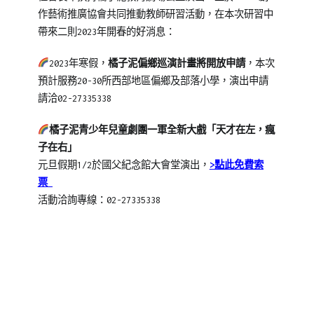
作藝術推廣協會共同推動教師研習活動，在本次研習中
帶來二則2023年開春的好消息：
2023年寒假，
橘子泥偏鄉巡演計畫將開放申請
，本次
預計服務20-30所西部地區偏鄉及部落小學，演出申請
請洽02-27335338
橘子泥青少年兒童劇團一軍全新大戲「天才在左，瘋
子在右」
元旦假期1/2於國父紀念館大會堂演出，
>點此免費索
票
活動洽詢專線：02-27335338