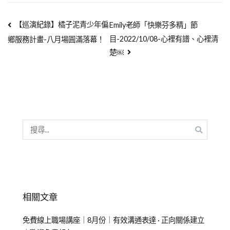
【巡演紀錄】橘子泥青少年偏
Emily老師「快樂芬多精」節
目-2022/10/08-心裡有譜、心裡清
鄉服務計畫-八月場圓滿落幕！
楚￼
相關文章
免費線上職場講座｜8月份｜有效溝通表達 · 正向關係建立