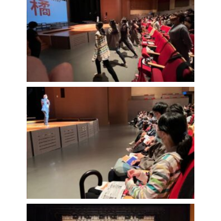
10-
開
10
活
動
,
媒
體
報
導/
活
動
花
絮
,
成
人
課
程