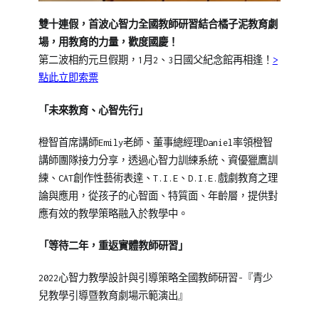
雙十連假，首波心智力全國教師研習結合橘子泥教育劇
場，用教育的力量，歡度國慶！
第二波相約元旦假期，1月2、3日國父紀念館再相逢！
>
點此立即索票
「未來教育、心智先行」
橙智首席講師Emily老師、董事總經理Daniel率領橙智
講師團隊接力分享，透過心智力訓練系統、資優獵鷹訓
練、CAT創作性藝術表達、T.I.E、D.I.E.戲劇教育之理
論與應用，從孩子的心智面、特質面、年齡層，提供對
應有效的教學策略融入於教學中。
「等待二年，重返實體教師研習」
2022心智力教學設計與引導策略全國教師研習-『青少
兒教學引導暨教育劇場示範演出』