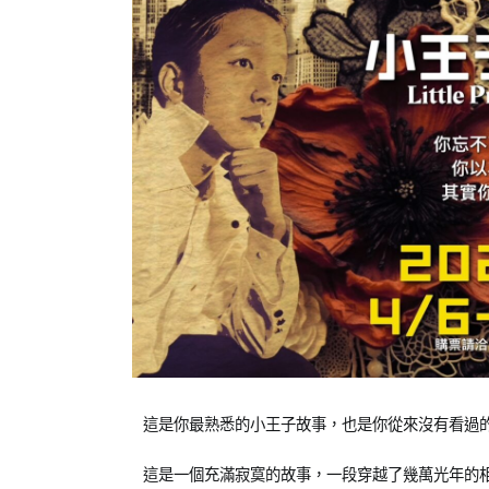
Posted
Posted
Tagged
這是你最熟悉的小王子故事，也是你從來沒有看過的
on
in
Emily
2023-
橘
老
這是一個充滿寂寞的故事，一段穿越了幾萬光年的相