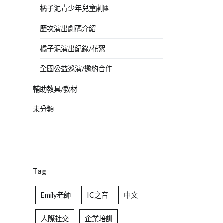
橘子泥青少年兒童劇團
歷次演出劇碼介紹
橘子泥演出紀錄/花絮
全國公益巡演/邀約合作
輔助教具/教材
未分類
Tag
Emily老師
IC之音
中文
人際社交
企業培訓