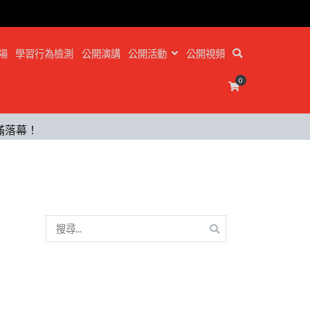
場
學習行為檢測
公開演講
公開活動
公開視頻
0
圓滿落幕！