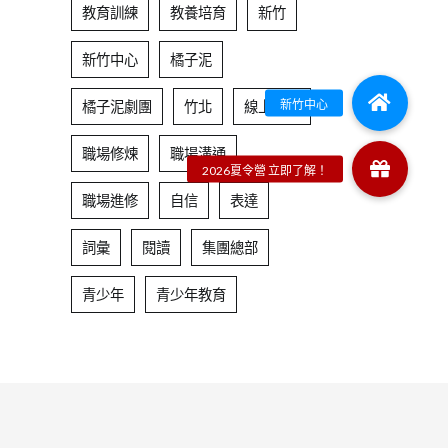
教育訓練
教養培育
新竹
新竹中心
橘子泥
橘子泥劇團
竹北
線上課程
職場修煉
職場溝通
職場進修
自信
表達
詞彙
閱讀
集團總部
青少年
青少年教育