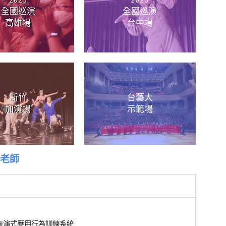
全國巡演
全國巡演
高雄場
台中場
新竹
台藝大
加演場
示範場
g老師
力、表演式應用行為訓練系統