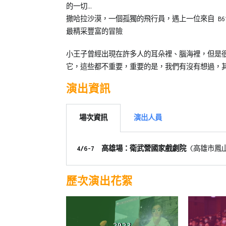
10-
子
師
,
的一切…
19
泥
年
撒哈拉沙漠，一個孤獨的飛行員，遇上一位來自 B6
青
度
最精采豐富的冒險
少
公
年
演
,
小王子曾經出現在許多人的耳朵裡、腦海裡，但是很
兒
戲
它，這些都不重要，重要的是，我們有沒有想過，其
童
劇
演出資訊
劇
教
團
育
,
橘
場次資訊
演出人員
子
泥
4/6-7
高雄
場：衛武營國家戲劇院
(高雄市鳳
劇
團
,
歷次演出花絮
青
少
年
教
2023