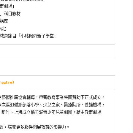
教育劇場」
」科目教材
迴講座
指定
教育節目「小豬佩奇親子學堂」
eatre)
創作性藝術推廣協會輔導，橙智教育事業集團贊助下正式成立。
，多次巡迴偏鄉部落小學、少兒之家、醫療院所、養護機構，
於台北、新竹、上海成立橘子泥青少年兒童劇團，藉由教育劇場
習，培養更多夥伴開展教育的影響力。