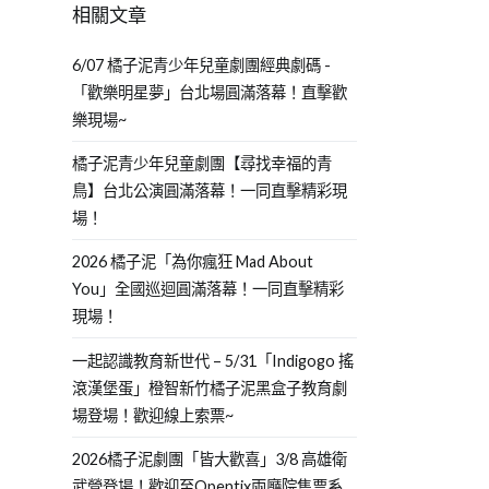
相關文章
6/07 橘子泥青少年兒童劇團經典劇碼 -
「歡樂明星夢」台北場圓滿落幕！直擊歡
樂現場~
橘子泥青少年兒童劇團【尋找幸福的青
鳥】台北公演圓滿落幕！一同直擊精彩現
場！
2026 橘子泥「為你瘋狂 Mad About
You」全國巡迴圓滿落幕！一同直擊精彩
現場！
一起認識教育新世代 – 5/31「Indigogo 搖
滾漢堡蛋」橙智新竹橘子泥黑盒子教育劇
場登場！歡迎線上索票~
2026橘子泥劇團「皆大歡喜」3/8 高雄衛
武營登場！歡迎至Opentix兩廳院售票系