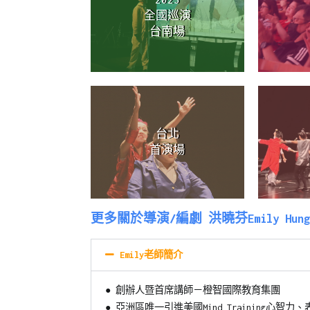
育
全國巡演
台南場
台北
首演場
更多關於導演/編劇 洪曉芬Emily Hun
Emily老師簡介
●
創辦人暨首席講師－橙智國際教育集團
●
亞洲區唯一引進美國Mind Training心智