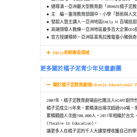
●
總導演－亞洲最大型教育劇「ORANJE橘子泥
●
主 編－臺灣教育部國中、小學「藝術與人文
●
發起人暨主講人－亞洲地區Emily H.百場巡
●
高端領導人教練－亞洲地區最多百大企業CEO
●
官方授課導師－亞洲區喜馬拉雅電臺小豬佩奇
Emily老師專長領域
更多關於橘子泥青少年兒童劇團
關於橘子泥教育劇場(Oranje Educational Th
2007年，橘子泥教育劇場由社團法人ACART
橘子泥成立15年來，累積演出場次超過550場
累積觀戲人次逾700,000人。2017年相繼
(Theatre In Education)，
讓更多人在橘子泥的千人大課堂裡收獲自己的學