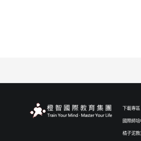
下載專區
國際師培
橘子泥教