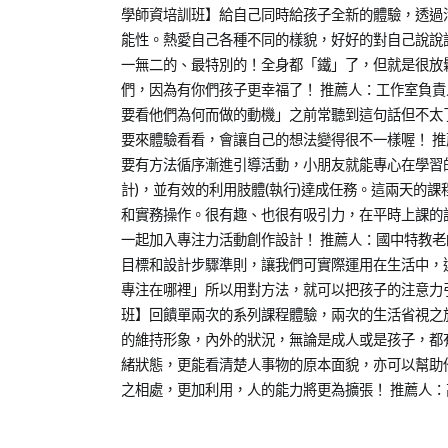
07-
人
分
學師資培訓班】給自己同時給孩子全新的體驗，透過
11
培
享
能性。熱愛自己各種不同的樣貌，好好的對自己說說
訓
一無二的、最特別的！全身都「鐵」了，但就是很放
心
們，因為有你們孩子更幸福了！ 推薦人：工作室負責
得
要看他們為何而做的動機」之前常聽到這句話但不太
分
要來體驗看看，會讓自己的想法變得很不一樣喔！ 推
享
要有方法循序漸進引導活動，小朋友就能專心在學習的
計)，並有效的利用肢體(執行)達成任務。這兩天的
和實務操作。很有趣、也很有吸引力，在平時上課的
一起加入專注力活動創作設計！ 推薦人：國中特教老
目標和設計步驟準則，讓我們可實際運用在生活中，
專注在哪裡」所以用對方法，就可以把孩子的注意力引
班】回饋單兩次的系列課程體驗，兩次的生活省視之
的維持形象，內外的狀況，無論是成人或是孩子，都
緒狀態，更能看清楚人事物的原本面貌，亦可以幫助
之相處，更加利用，人的能力將更為擴張！ 推薦人：