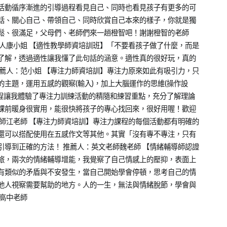
活動循序漸進的引導過程看見自己、同時也看見孩子有更多的可
話、關心自己、帶領自己、同時欣賞自己本來的樣子，你就是獨
鬆、很滿足，父母們、老師們來一趟橙智吧！謝謝橙智的老師
人康小姐 【適性教學師資培訓班】「不要看孩子做了什麼，而是
了解，透過適性讓我懂了此句話的涵意。適性真的很好玩，真的
薦人：范小姐 【專注力師資培訓】專注力原來如此有吸引力，只
主題，運用五感的觀察(輸入)，加上大腦運作的思維(操作設
課程讓我體驗了專注力訓練活動的精隨和練習重點，充分了解理論
課前暖身很實用，能很快將孩子的專心找回來，很好用喔！歡迎
師江老師 【專注力師資培訓】專注力課程的每個活動都有明確的
還可以搭配使用在五感作文等其他。其實「沒有專不專注，只有
導到正確的方法！ 推薦人：英文老師魏老師 【情緒輔導師認證
旅，兩次的情緒輔導增能，我覺察了自己情感上的壓抑，表面上
有類似的矛盾與不安發生，當自己開始學會停頓，思考自己的情
他人視察需要幫助的地方。人的一生，無法與情緒脫節，學會與
高中老師