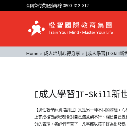
全國免付費服務專線 0800-312-312
Home
成人培訓心得分享
[成人學習]T-Skil
[成人學習]T-Skil
Posted
Posted
Tagged
【適性教學師資培訓班】又是另一種不同的體驗，心
on
in
學
上完成橙智課程都會對自己滿意到不行、相信自己做得
2012-
成
習
分的表現，老師們辛苦了！凡事都以孩子好為出發點，