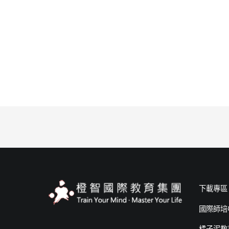
下載專區
國際師培
橘子泥教