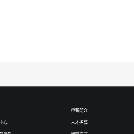
橙智簡介
中心
人才招募
育劇場
聯繫方式