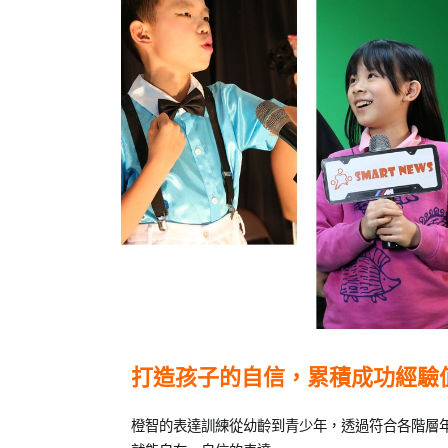
Posted
Posted
打造孩子的自信，累積成功經驗
on
in
2022-
兒
橙智的表達訓練從幼齡到青少年，透過符合各階層
12-
童