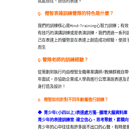
就能自在、自信的表達。
03
學
習
,
Q. 橙智表達訓練營隊的特色是什麼？
橙
智
我們的訓練核心是Mind-Training心智力訓練
夏
有技巧的演講訓練或是表演訓練，我們透過一系列
令
己在表達上的優勢並在表達上創造成功經驗，使孩
營
而生
Q.營隊老師的訓練經驗？
從策劃到執行均由橙智全職專業講師/教練群親自
年面試，亦協助企業成人學員進行公眾演說表達及
身打造及設計！
Q.
橙智如何針對不同年齡層進行訓練？
◆
青少年
(
小四以上
)
表達處方箋
─
擴增大腦資料庫
青少年的表達訓練室-建立信心、思考聚斂，累積向
青少年的心中往往有許多說不出口的心聲，有時是