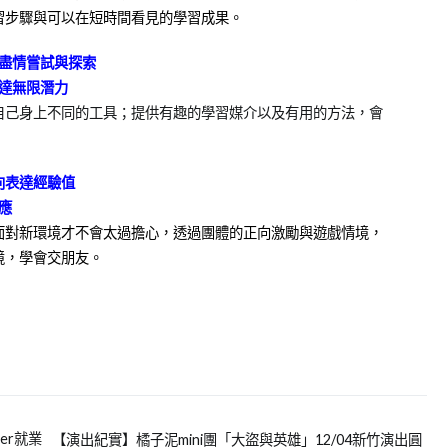
習步驟與可以在短時間看見的學習成果。
盡情嘗試與探索
達無限潛力
自己身上不同的工具；提供有趣的學習媒介以及有用的方法，會
向表達經驗值
應
面對新環境才不會太過擔心，透過團體的正向激勵與遊戲情境，
境，學會交朋友。
er就業
【演出紀實】橘子泥mini團「大盜與英雄」12/04新竹演出圓