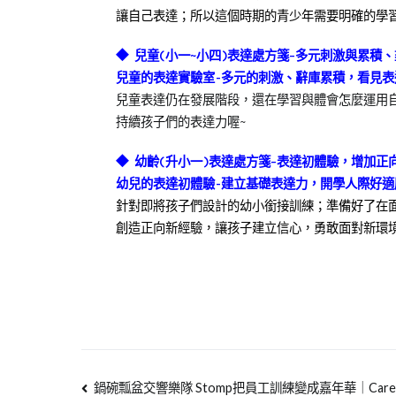
讓自己表達；所以這個時期的青少年需要明確的學
◆ 兒童
(
小一
~
小四
)
表達處方箋
–
多元刺激與累積、
兒童的表達實驗室-多元的刺激、辭庫累積，看見表
兒童表達仍在發展階段，還在學習與體會怎麼運用
持續孩子們的表達力喔~
◆
幼齡
(
升小一
)
表達處方箋
–
表達初體驗，增加正
幼兒的表達初體驗-建立基礎表達力，開學人際好適
針對即將孩子們設計的幼小銜接訓練；準備好了在
創造正向新經驗，讓孩子建立信心，勇敢面對新環
鍋碗瓢盆交響樂隊 Stomp把員工訓練變成嘉年華｜Care