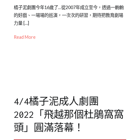
Posted
Posted
Tagged
橘子泥劇團今年16歲了…從2007年成立至今，透過一齣齣
on
in
Emily
的好戲、一場場的巡演，一次次的研習，期待把教育劇場
2022-
橘
老
力量 […]
02-
子
師
,
Read More
28
泥
年
成
度
人
公
劇
演
,
團
戲
,
橘
劇
子
教
泥
育
,
4/4橘子泥成人劇團
青
教
少
師
2022「飛越那個杜鵑窩窩
年
研
兒
習
,
頭」圓滿落幕！
童
橘