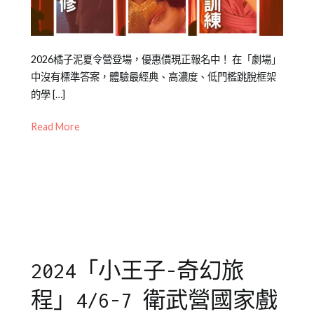
Posted
Posted
Tagged
2026橘子泥夏令營登場，優惠價現正報名中！ 在「劇場」
on
in
戲
中沒有標準答案，體驗最經典、高濃度、低門檻跳脫框架
2025-
橙
劇
的學 […]
02-
智
教
Read More
25
夏
育
,
令
橘
營
子
,
橘
泥
子
劇
泥
團
,
青
自
少
信
2024「小王子-奇幻旅
年
心
,
兒
舞
程」4/6-7 衛武營國家戲
童
台