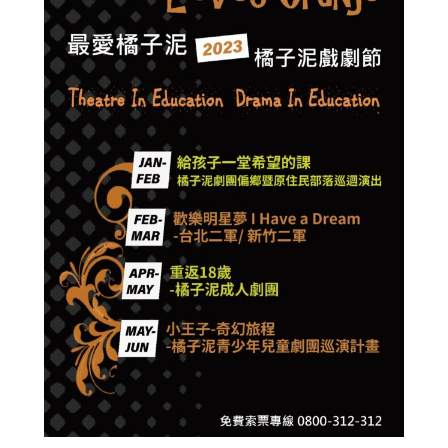
子
泥
劇
團
,
青
少
年
教
育