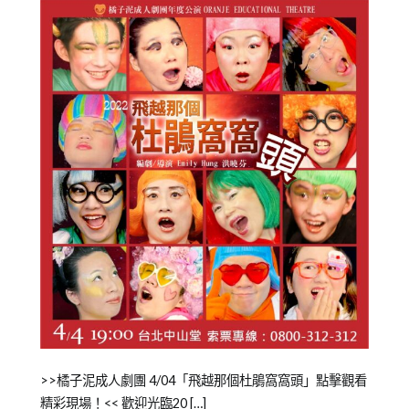
劇
子
團
泥
劇
團
Posted
Posted
Tagged
>>橘子泥成人劇團 4/04「飛越那個杜鵑窩窩頭」點擊觀看
on
in
成
精彩現場！<< 歡迎光臨20 […]