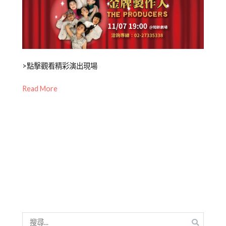
Posted
Posted
Tagged
>點擊觀看精彩演出現場
on
in
兒
Read More
2021-
橘
童
10-
子
戲
07
泥
劇
,
青
戲
少
劇
年
教
兒
育
,
童
戲
劇
劇
團
表
,
歷
達
,
搜