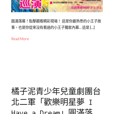
Posted
Posted
Tagged
圓滿落幕！點擊觀看精彩現場！ 這是你最熟悉的小王子故
on
in
Emily
事，也是你從來沒有看過的小王子獨家內幕… 這是 […]
2023-
橘
老
Read More
06-
子
師
,
05
泥
年
青
度
少
公
年
演
,
兒
戲
童
劇
劇
教
橘子泥青少年兒童劇團台
團
育
,
橘
北二軍「歡樂明星夢 I
子
泥
Have a Dream」圓滿落