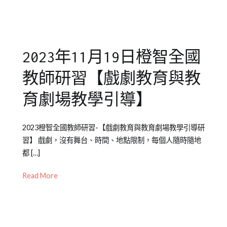
年
演
,
兒
戲
童
劇
劇
教
2023年11月19日橙智全國
團
育
,
橘
教師研習【戲劇教育與教
子
泥
育劇場教學引導】
劇
團
,
Posted
Posted
Tagged
2023橙智全國教師研習-【戲劇教育與教育劇場教學引導研
青
on
in
戲
習】 戲劇，沒有舞台、時間、地點限制，每個人隨時隨地
少
2023-
公
劇
都 […]
年
09-
開
教
教
27
活
育
,
Read More
育
動
教
師
研
習