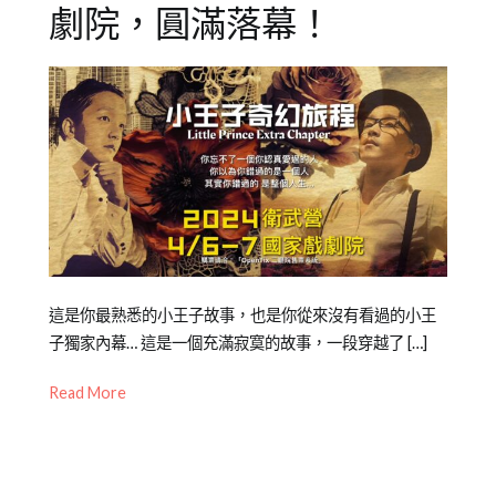
劇
表
劇院，圓滿落幕！
團
達
,
表
達
訓
練
Posted
Posted
Tagged
這是你最熟悉的小王子故事，也是你從來沒有看過的小王
on
in
Emily
子獨家內幕… 這是一個充滿寂寞的故事，一段穿越了 […]
2023-
橘
老
Read More
10-
子
師
,
19
泥
年
青
度
少
公