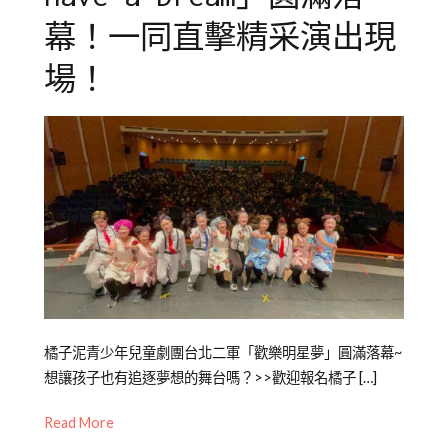
劇
幕！一同直擊精采演出現
團
,
青
場！
少
年
教
育
Posted
Posted
Tagged
橘子泥青少年兒童劇團台北二軍「歡樂明星夢」圓滿落幕~
on
in
劇
想讓孩子也有追逐夢想的舞台嗎？>>歡迎報名橘子 […]
2023-
橘
團
Read More
03-
子
先