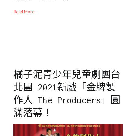
2022-
橘
人
Read More
02-
子
劇
15
泥
團
,
成
戲
人
劇
劇
教
團
育
,
橘
子
橘子泥青少年兒童劇團台
泥
北團 2021新戲「金牌製
作人 The Producers」圓
滿落幕！