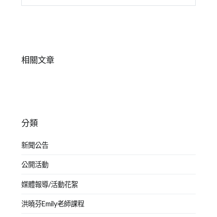
次
橘
尋
演
子
關
出
泥
鍵
劇
劇
字:
碼
團
,
相關文章
介
青
紹
少
年
教
育
分類
新聞公告
公開活動
媒體報導/活動花絮
洪曉芬Emily老師課程