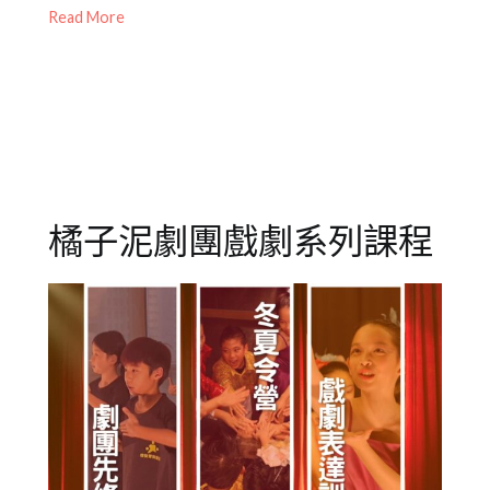
Read More
02
泥
年
成
度
人
公
劇
演
,
團
戲
,
橘
劇
子
教
泥
育
,
橘子泥劇團戲劇系列課程
青
橘
少
子
年
泥
兒
劇
童
團
劇
團