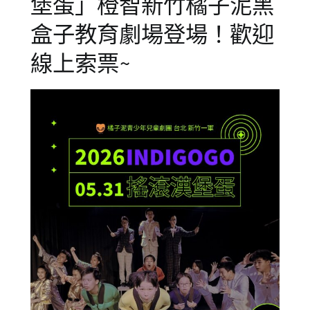
堡蛋」橙智新竹橘子泥黑
盒子教育劇場登場！歡迎
線上索票~