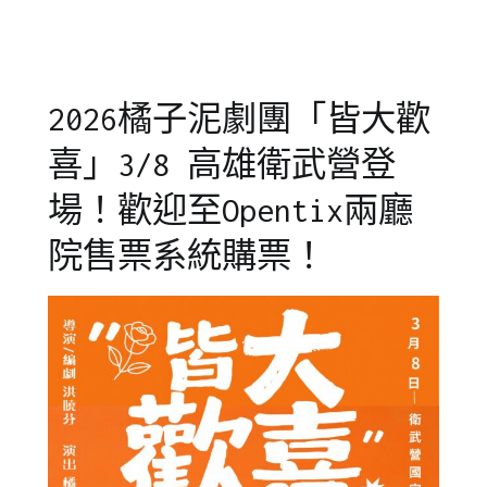
兒
育
,
童
橘
劇
子
團
泥
2026橘子泥劇團「皆大歡
劇
團
,
喜」3/8 高雄衛武營登
自
信
場！歡迎至Opentix兩廳
心
,
院售票系統購票！
青
少
年
教
育