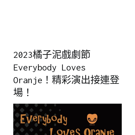
28
泥
修
,
青
台
少
北
年
中
兒
心
,
童
學
劇
習
2023橘子泥戲劇節
團
分
,
橘
享
,
Everybody Loves
子
戲
泥
劇
Oranje！精彩演出接連登
演
教
場！
出
育
,
紀
戲
錄/
劇
花
表
絮
達
,
橘