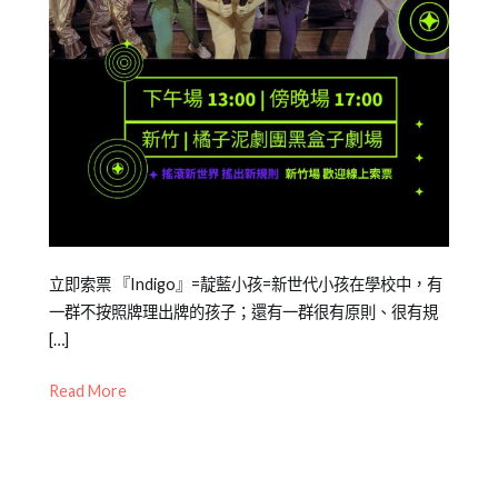
Posted
Posted
Tagged
立即索票 『Indigo』=靛藍小孩=新世代小孩在學校中，有
on
in
年
一群不按照牌理出牌的孩子；還有一群很有原則、很有規
2025-
橘
度
[…]
09-
子
公
Read More
11
泥
演
,
青
戲
少
劇
年
教