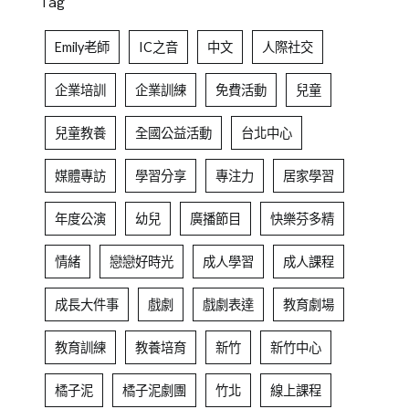
Tag
Emily老師
IC之音
中文
人際社交
企業培訓
企業訓練
免費活動
兒童
兒童教養
全國公益活動
台北中心
媒體專訪
學習分享
專注力
居家學習
年度公演
幼兒
廣播節目
快樂芬多精
情緒
戀戀好時光
成人學習
成人課程
成長大件事
戲劇
戲劇表達
教育劇場
教育訓練
教養培育
新竹
新竹中心
橘子泥
橘子泥劇團
竹北
線上課程