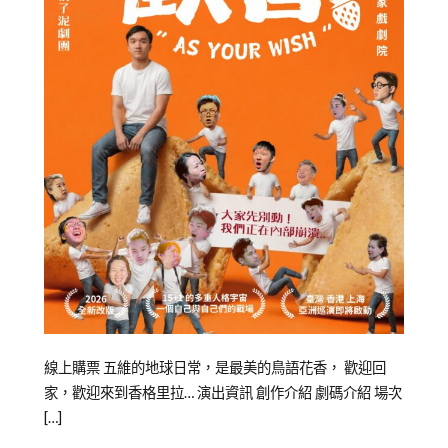
Posted
Posted
Tagged
線上購票 五維的地球日常，是最美的鳥語花香， 歡迎回
on
in
Emily
家，歡迎來到香格里拉… 演出資訊 創作介紹 劇碼介紹 場次
2025-
橘
老
[…]
04-
子
師
,