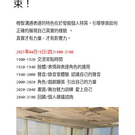
束！
Posted
Posted
橙智溝通表達的特色在於發掘個人特質，引導學員如何
on
in
正確的展現自己真實的樣貌 。
2021-
企
真實才有力量、才有影響力。
04-
業
07
培
2021年04月15日(四)1900-2100
訓
1900-1920 交流茶點時間
1920-1940 肢體/表情與表達角色的運用
1940-2000 聲音/錄音室體驗 認識自己的聲音
2000-2020 角色/戲劇擴張 引出自己的力量
2020-2040 畫面/舞台魅力訓練 愛上自己
2040-2100 回饋/個人建議諮詢