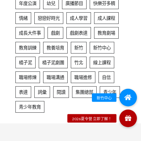
年度公演
幼兒
廣播節目
快樂芬多精
情緒
戀戀好時光
成人學習
成人課程
成長大件事
戲劇
戲劇表達
教育劇場
教育訓練
教養培育
新竹
新竹中心
橘子泥
橘子泥劇團
竹北
線上課程
職場修煉
職場溝通
職場進修
自信
表達
詞彙
閱讀
集團總部
青少年
青少年教育