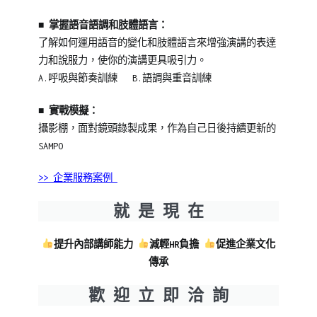
■
掌握語音語調和肢體語言：
了解如何運用語音的變化和肢體語言來增強演講的表達
力和說服力，使你的演講更具吸引力。
A.呼吸與節奏訓練 B.語調與重音訓練
■
實戰模擬：
攝影棚，面對鏡頭錄製成果，作為自己日後持續更新的
SAMPO
>> 企業服務案例
就 是 現 在
提升內部講師能力
減輕HR負擔
促進企業文化
傳承
歡 迎 立 即 洽 詢