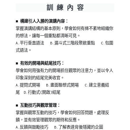
訓 練 內 容
■
構建引人入勝的演講內容：
掌握演講結構的基本原則，學會如何有條不紊地組織你
的想法，讓每一個重點都清晰可見。
A.平行垂直語法 B.漏斗式三階段聚斂重點 C.包圍
式語法。
■
有效的開場與結尾技巧：
學會如何用強有力的開場抓住觀眾的注意力，並以令人
印象深刻的結尾完美收官。
A.提問式開場 B.畫面聯想式開場 C.建立意義結
尾 D.行動式(開啟)結尾
■
互動技巧與觀眾管理：
掌握與觀眾互動的技巧，學會如何回答問題，處理反
饋，並有效管理觀眾的期待和反應。
A.反饋與鼓勵技巧 B.了解表達背後隱藏的企圖