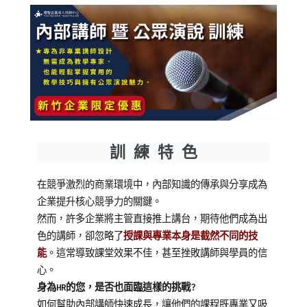
Posted
Posted
訓 練 特 色
on
in
2025-
企
在競爭激烈的商業環境中，內部知識的傳承與分享成為
01-
業
企業提升核心競爭力的關鍵。
04
培
然而，許多企業將主管直接推上講台，期待他們成為出
訓
色的講師，卻忽略了
授課與專業本身是截然不同的技
能
。這常導致課堂效果不佳，甚至挫敗講師與學員的信
心。
身為HR的您，是否也面臨這樣的挑戰?
如何幫助內部講師快速成長，讓他們的課程既專業又吸