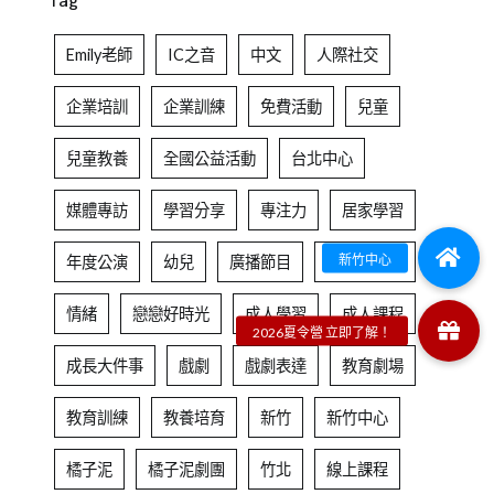
Tag
Emily老師
IC之音
中文
人際社交
企業培訓
企業訓練
免費活動
兒童
兒童教養
全國公益活動
台北中心
媒體專訪
學習分享
專注力
居家學習
年度公演
幼兒
廣播節目
快樂芬多精
情緒
戀戀好時光
成人學習
成人課程
成長大件事
戲劇
戲劇表達
教育劇場
教育訓練
教養培育
新竹
新竹中心
橘子泥
橘子泥劇團
竹北
線上課程