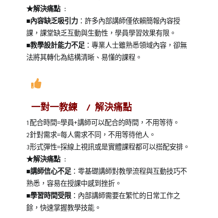
★解決痛點 :
■
內容缺乏吸引力
：許多內部講師僅依賴簡報內容授
課，課堂缺乏互動與生動性，學員學習效果有限。
■
教學設計能力不足
：專業人士雖熟悉領域內容，卻無
法將其轉化為結構清晰、易懂的課程。
一對一教練 / 解決痛點
1配合時間=學員+講師可以配合的時間，不用等待。
2針對需求=每人需求不同，不用等待他人。
3形式彈性=採線上視訊或是實體課程都可以搭配安排。
★解決痛點 :
■講師信心不足
：零基礎講師對教學流程與互動技巧不
熟悉，容易在授課中感到挫折。
■學習時間受限
：內部講師需要在繁忙的日常工作之
餘，快速掌握教學技能。