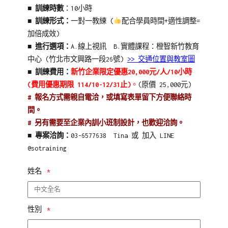
■ 訓練時數
：10小時
■ 訓練形式：
一對一教練 (
配合學員時間+適性調整=
加倍成效)
■ 進行選項：
A.線上視訊 B.實體課程：橙智新竹教育
中心 (竹北市文興路一段26號)
>> 交通位置與教室
圖
■ 訓練費用：
新竹企業限定優惠20,000
元/
人/10
小時
(費用優惠期限 114/10-12/31止
)
。
(原價 25,000元)
# 報名方式需親自電洽，或填寫表單留下方便聯絡時
間。
# 另有需要至企業內訓小班制設計，也歡迎洽詢。
■ 專案洽詢：
03-6577638 Tina 或 加入 LINE
@sotraining
姓名
性別