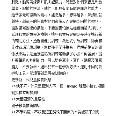
刺激，動態演練提升肌肉記憶力，聆聽對他們來說是刺激
學習、記憶的根源，他們可能具有同時處理訊息的能力，
給予多元可協助的素材，訊息越多、想得越多、解讀也就
越快，越單一的訊息對他們來說反而是遇到困難的徵兆。
面對讀寫困擾的孩童，不要因害怕被貼標籤而陷入掙扎，
延誤孩童的黄金治療期，這些孩童只是需要長時間進行新
的輔助方法，透過圖像式訓練、敘述式引導訓練、節奏和
旋律背誦記憶訓練，幫助孩子記住拼音、理解前後文的關
係及重點；透過肢體協調訓練幫助孩子小腦平衡發展，提
升握筆肌肉控制能力，可以增進寫字、寫作、聽寫及讀寫
能力。不要執著、迷思於某一種學習方法，運用不同的管
道和工具，閱讀障礙是可被訓練的。
更多新世代兒童教養訊息
>>他不笨，他只是跟別人不一樣！Indigo!靛藍小孩15項關
鍵指標立即檢測!
>>大量閱讀的重要性
親子教養推薦閱讀
>>不爭輸贏、不較長短回歸親子關係的本質讓孩子與您一