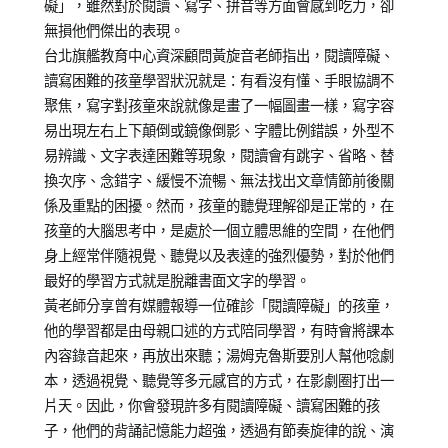
礙」，雖然對於閱讀、寫字、拼音等方面會感到吃力，卻
無損他們傑出的表現。
台北旗艦教育中心資深顧問黃旋音老師指出，閱讀障礙、
讀寫困難的孩童學習狀況就是：有看沒有懂、手眼協調不
聚焦，寫字對孩童來說就像是畫了一幅圖畫一樣，寫字容
易出現左右上下顛倒或鏡像倒影、字體比例錯誤，外型不
易辨識、文字表達困難等現象，閱讀會有跳字、省略、替
換次序、念錯字、緩慢不流暢、無法找出文章情節前後關
係及重點的困擾。然而，孩童的聽覺理解卻是正常的，在
孩童的大腦思考中，是處於一個立體思維的空間，在他們
身上經常伴隨視覺、聽覺以及表達的強烈優勢，對於他們
最好的學習方式就是脫離書面文字的學習。
黃老師分享曾有媒體報導一位確診「閱讀障礙」的孩童，
他的學習都是由母親口述的方式陪同學習，有時會將課本
內容錄音起來，再放出來聽；湯姆克魯斯要別人幫他唸劇
本，透過視覺、聽覺等多元感官的方式，在影劇圈打出一
片天。因此，你會發現許多有閱讀障礙、讀寫困難的孩
子，他們的背誦記憶能力超強，透過有節奏旋律的說、演