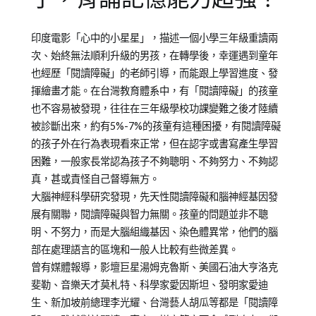
Posted
Posted
Tagged
印度電影「心中的小星星」，描述一個小學三年級重讀兩
on
in
居
次、始終無法順利升級的男孩，在轉學後，幸運遇到童年
2012-
兒
家
也經歷「閱讀障礙」的老師引導，而能跟上學習進度、發
09-
少
學
揮繪畫才能。在台灣教育體系中，有「閱讀障礙」的孩童
29
教
習
,
也不容易被發現，往往在三年級學校功課變難之後才陸續
育
教
被診斷出來，約有5%-7%的孩童有這種困擾，有閱讀障礙
知
養
的孩子外在行為表現看來正常，但在認字或書寫產生學習
識
培
,
困難，一般家長常認為孩子不夠聰明、不夠努力、不夠認
專
育
真，甚或責怪自己督導無方。
欄
大腦神經科學研究發現，先天性閱讀障礙和腦神經基因發
【親
展有關聯，閱讀障礙與智力無關。孩童的問題並非不聰
子
明、不努力，而是大腦組織基因、染色體異常，他們的腦
教
部在處理語言的區塊和一般人比較有些微差異。
養
曾有媒體報導，影壇巨星湯姆克魯斯、美國石油大亨洛克
錦
斐勒、音樂天才莫札特、科學家愛因斯坦、發明家愛迪
囊】
生、新加坡前總理李光耀、台灣藝人胡瓜等都是「閱讀障