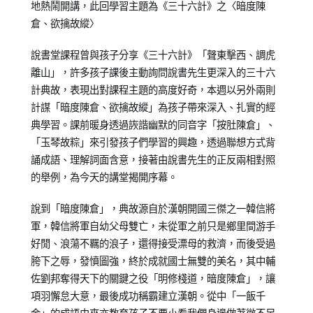
on
in
學
地熱鬧開講，此回學習主題為《三十六計》之〈暗度陳
2013-
兒
習
倉、欲擒故縱〉
04-
少
分
16
教
享
說書堂課程曾與孩子分享《三十六計》「聲東擊西、調虎
育
離山」，許多孩子課後主動詢問說書先生更深入的三十六
知
計典故，表現出對課程主題的高度好奇，本週以另外兩則
識
計謀「暗度陳倉、欲擒故縱」為孩子帶來深入、扎實的經
典學習。課前暖身透過詼諧幽默的同音字「按肚陳倉」、
「玉琴故粽」來引發孩子們學習的興趣，透過聯想方式背
誦成語、理解詞面含意，接著由說書先生的正反兩相對照
的舉例，為今天的講堂揭開序幕。
說到「暗度陳倉」，典故源自於漢朝開國三傑之一韓信將
軍，韓信將軍自幼父母雙亡，未從軍之前只是鄉里間游手
好閒、浪蕩不羈的浪子，還得接受漂母的救濟，而後受過
胯下之辱，發憤圖強，終於成就國士無雙的美名，其中輔
佐劉邦奪得天下的關鍵之役「明修棧道，暗度陳倉」，讓
項羽懈怠大意，最後成功稱霸建立漢朝。從中「一飯千