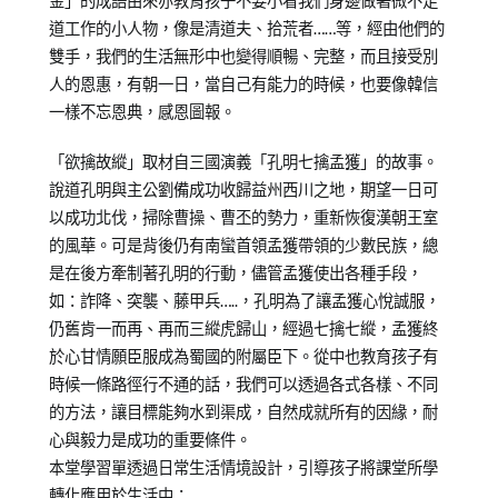
金」的成語由來亦教育孩子不要小看我們身邊做著微不足
道工作的小人物，像是清道夫、拾荒者……等，經由他們的
雙手，我們的生活無形中也變得順暢、完整，而且接受別
人的恩惠，有朝一日，當自己有能力的時候，也要像韓信
一樣不忘恩典，感恩圖報。
「欲擒故縱」取材自三國演義「孔明七擒孟獲」的故事。
說道孔明與主公劉備成功收歸益州西川之地，期望一日可
以成功北伐，掃除曹操、曹丕的勢力，重新恢復漢朝王室
的風華。可是背後仍有南蠻首領孟獲帶領的少數民族，總
是在後方牽制著孔明的行動，儘管孟獲使出各種手段，
如：詐降、突襲、藤甲兵…..，孔明為了讓孟獲心悅誠服，
仍舊肯一而再、再而三縱虎歸山，經過七擒七縱，孟獲終
於心甘情願臣服成為蜀國的附屬臣下。從中也教育孩子有
時候一條路徑行不通的話，我們可以透過各式各樣、不同
的方法，讓目標能夠水到渠成，自然成就所有的因緣，耐
心與毅力是成功的重要條件。
本堂學習單透過日常生活情境設計，引導孩子將課堂所學
轉化應用於生活中：