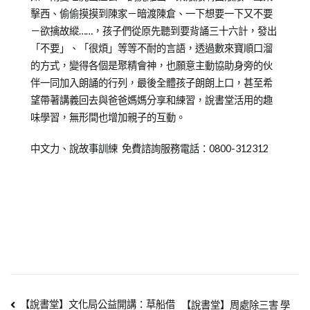
擊西、偷偷摸摸到陳家－暗渡陳倉、一下想要一下又不要
－欲擒故縱……，孩子們從原先聽到要背誦三十六計，發出
「不要」、「很煩」等等不耐的言語，透過數來寶順口溜
的方式，變得各個是聚精會神，也願意主動協助身旁的伙
伴一同加入朗誦的行列，最後全體孩子朗朗上口，甚至希
望帶著講義回去與爸爸媽媽分享和練習，說書堂活用的趣
味學習，無形間也增加親子的互動。
中文力、說故事訓練 免費諮詢服務電話：0800-312312
【說書堂】文化局公益開講：草船借
【說書堂】周處除三害 學