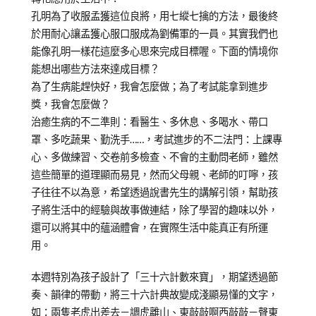
孔明為了收服孟獲這位良將，用七縱七擒的方法，最後終
於用耐心讓孟獲心服口服成為劉備軍的一員。其實我們也
能像孔明一樣花這麼多心思來完成目標喔。下面的情境你
能想出哪些方法來達成目標？
為了生病能趕快好，我會怎麼做；為了考試能拿到進步
獎，我會怎麼做？
治癒生病的不二準則：看醫生、多休息、多喝水、帶口
罩、多吃蔬果、勤洗手……，考試進步的不二法門：上課專
心、多做練習、交卷前多檢查、不會的主動問老師，雖然
這些簡單的道理顯而易見，然而父母親、老師的叮嚀，孩
子往往不以為意，希望透過說書先生的講解引領，幫助孩
子將生活中的經驗與故事做連結，除了學習的趣味以外，
還可以將其中的蘊涵體會，在實際生活中能真正有所運
用。
本週特別為孩子設計了「三十六計數來寶」，期望透過節
奏、韻律的帶動，將三十六計典故變成淺顯易懂的文字，
如：兩隻老虎出差去－調虎離山、東敲敲啊西敲敲－聲東