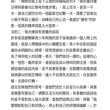
具），開始在紙上寫下正面的詳細描述句子「我在幾月幾
日得到第幾次訂期考的進步獎」，寫上百次、甚至一千
次，當自己讀完任何一個篇章也記數一次，讀累了就拿出
小冊子再寫上幾回，訓練自己的心志一直處於”擁有”的狀
態，成真的機率就能大大提昇。
法則二、每天練習有意義的談話
許多家長都瞭解青少年時期的孩子容易遇到一個人際上的
窘境，就是人際關係中的小團體生態。青少年在對自我認
識尚未明朗的心情裡，經常透過他人的反應來定義自己，
為了得到他人的回應，表示「我們是同一國的」這樣的心
態，抱怨、搬弄是非，或是說反話以得到同儕注意，但其
實這樣的談話內容，並不具實質意義，在群體中就像是感
冒病毒似的相互傳染，讓人不自覺失去抵抗力，在負面思
緒、言語中打轉。
語言反映我們的思考，當我們流於八卦並引以為樂，其實
是需要充實自己、調整生活方向的警訊，有意義的談話指
的並不是對他人說大道理，當我們話將出口時，想著「我
要開始對自己有同情心，停止對自己的評價與論斷。」於