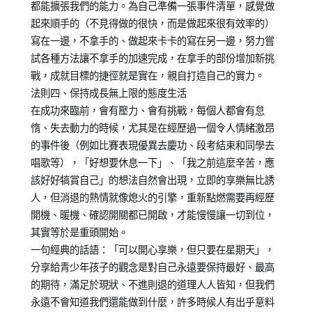
都能擴張我們的能力。為自己準備一張事件清單，感覺做
起來順手的（不見得做的很快，而是做起來很有效率的）
寫在一邊，不拿手的、做起來卡卡的寫在另一邊，努力嘗
試各種方法讓不拿手的加速完成，在拿手的部份增加新挑
戰，成就目標的捷徑就是實在，親自打造自己的實力。
法則四、保持成長無上限的態度生活
在成功來臨前，會有壓力、會有挑戰，每個人都會有怠
惰、失去動力的時候，尤其是在經歷過一個令人情緒激昂
的事件後（例如比賽表現優異去慶功、段考結束和同學去
唱歌等），「好想要休息一下」、「我之前這麼辛苦，應
該好好犒賞自己」的想法自然會出現，立即的享樂無比誘
人，但消退的熱情就像熄火的引擎，重新點燃需要再經歷
開機、暖機、確認開關都已開啟，才能慢慢讓一切到位，
其實等於是重頭開始。
一句經典的話語：「可以開心享樂，但只要在星期天」，
分享給青少年孩子的觀念是對自己永遠要保持最好、最高
的期待，滿足於現狀、不進則退的道理人人皆知，但我們
永遠不會知道我們還能做到什麼，許多時候人有出乎意料