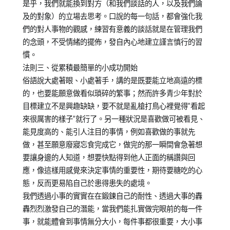
是乎，我們就能換到對方（和我們談話的人，以及我們論
及的對象）的立場去思考。口說的每一句話，都會強化我
們的對人事物的觀感，練習有意義的談話就是在管理我們
的念頭，不受情緒的擺佈，發自內心地建立謹言慎行的習
慣。
法則三、從累積最簡單的小成功開始
俗語說大處著眼、小處著手，講的是既要能立地高遠的標
的，也要能願意做看似瑣碎的繁事；然而許多青少年對於
目標建立不是興趣缺缺，要不就是亂槍打鳥心裡覺得”看起
來很厲害的樣子”就行了。另一種狀況是喜歡做可被看見、
能見度高的、能引人注目的事情，例如喜歡做的事就先
做，甚至願意廢寢忘食完成它，做完的那一瞬間會急著想
要讓身邊的人知道，想要快點得到他人正面的稱讚與回
應，像這樣用感覺來決定事情的重要性，期待要糖吃的心
態，反而更易陷自己於患得患失的處境。
我們透過小事的實實在在鍛鍊自己的耐性、透過大事的轟
轟烈烈激發自己的潛能，當我們能扎實做完眼前的每一件
事，就能體會到事情無分大小，每件事都很重要，大小事