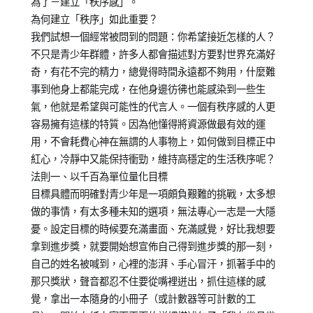
為了－建立「秩序感」。
為何建立「秩序」如此重要？
我們試想一個經常被問到的問題：你希望接近怎樣的人？
不只是青少年群體，許多人都會描述對方要對世界充滿好
奇，有花不完的精力，總覺得時間永遠都不夠用，什麼難
事到他身上都能完成，在他身邊彷彿也能感染到一些生
氣，他就是希望與可能性的代言人。一個有秩序感的人更
容易擁有這樣的特質。因為他懂得將資源做最有效的運
用，不會耗費心神在無謂的人事物上，如何做到目標正中
紅心，冷靜中又能保持衝勁，維持高穩定的生活秩序呢？
法則一、以千百為單位量化目標
目標具體而明確對青少年是一項頗負艱難的挑戰，太多想
做的事情，有太多種未知的選項，無法專心一志是一大隱
憂。設定目標的時候要充滿畫面、充滿感覺，好比我想要
拿到進步獎，就要開始想宣佈自己得到進步獎的那一刻，
自己的姓名被喊到，心裡的澎湃、手心冒汗，抓著手中的
那只獎狀，聲音都忍不住要從嘴裡迸出，抓住這樣的感
覺，拿出一本隨身的小冊子（或計數器等可計數的工