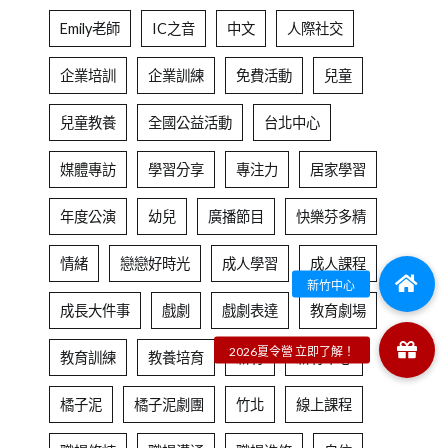
Emily老師
IC之音
中文
人際社交
企業培訓
企業訓練
免費活動
兒童
兒童教養
全國公益活動
台北中心
媒體專訪
學習分享
專注力
居家學習
年度公演
幼兒
廣播節目
快樂芬多精
情緒
戀戀好時光
成人學習
成人課程
成長大件事
戲劇
戲劇表達
教育劇場
教育訓練
教養培育
新竹
新竹中心
橘子泥
橘子泥劇團
竹北
線上課程