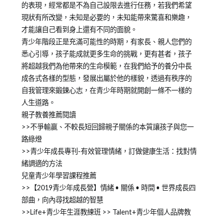
的表現，經常都是不為自己設限去進行任務，若我們希望
現狀有所改變，未知是必要的，未知能帶來驚喜和樂趣，
才能讓自己看到身上還有不同的面貌。
青少年階段正是充滿可能性的時期，有家長、親人您們的
悉心引導，孩子能成就更多生命的挑戰，更有甚者，孩子
將超越我們為他帶來的生命模範，在我們給予的養分中長
成各式各樣的型態，發展出屬於他的樣貌，透過有秩序的
自我管理來鍛鍊心志，在青少年時期就開創一條不一樣的
人生道路。
親子教養推薦閱讀
>>不爭輸贏、不較長短回歸親子關係的本質讓孩子與您一
路綠燈
>>青少年成長專刊-有效管理情緒，訂做健康生活：找對情
緒調適的方法
兒童青少年學習課程推薦
>>【2019青少年成長營】情緒 • 關係 • 時間 • 世界成長四
部曲，向內尋找超越的智慧
>>Life+青少年生涯教練班 >> Talent+青少年個人品牌教