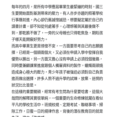
Posted
Posted
Tagged
每年的四月，是所有中學應屆畢業生最緊繃的時刻，國三
on
in
教
生要開始面對基測帶來的壓力，有人亦步亦趨的照著學校
2013-
兒
養
行事曆前進，內心卻仍舊誠惶誠恐，想要擬定屬於自己的
04-
少
培
讀書計畫，卻不知從何處著手，心理想著與其最後做不
16
教
育
到，那乾脆不做了，一旁的父母親也只得乾焦急，期盼孩
育
子哪天能開竅好努力。
知
而高中畢業生更是徬徨不安，一方面要思考自己的志願選
識
擇，已經是一個頭兩個大，又必須在申請入學中發揮自我
優勢以勝出，另一方面又擔心沒有申請上必須找個後路，
同時要兼顧課業進度跟個人備審資料的製作，蠟燭兩頭燒
造成身心極大的壓力，青少年孩子被強迫必須對自己負責
進而做出選擇，許多人熬不過升學的試煉，放棄、迷惘的
狀況比比皆是。
在這樣的重要關頭，經常有考生問為什麼要唸書，這個大
哉問的解釋其實很單純，一個重要的生命修練就藏在看似
平凡的學校生活中。班規校規、定期考試、聯絡事項、掃
除工作，日復一日的規律作息，背後的潛在教育目的就是