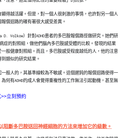
像「注意，這是值得記住的重要經驗」的訊號。
會顯得越活躍。但是，對一個人很刺激的事情，也許對另一個人
個報償迴路的確有著很大感受差異。
D. Volkow）針對ADHD患者的多巴胺報償路徑做研究。她們研
無此病症的對照組，做他們腦內多巴胺感受體的比較。發現的結果
低於一般健康對照組。而且，多巴胺感受程度越低的人，他的注意
得到類似的研究結果。
比起一般人的，其基準線較為不敏感。這個遲鈍的報償迴路使得一
為何有ADHD的成人會覺得重複性的工作無法引起動機，甚至無
式
>>立刻預約
劑，就是以阻斷多巴胺送回神經細胞的方法來增加它的級數。