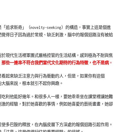
求新奇」（novelty-seeking）的構造，事實上這是個進
們覺得日子因為過於常規、缺乏刺激，腦中的報償迴路沒有被給
對於現代生活裡軍團式嚴格控管的生活結構，感到極為不耐與焦
病，那些一連串不符合我們當代文化期待的行為特徵，也不是病
。
就是看起來缺乏注意力與行為衝動的人，但是，如果你有這個
的大腦來說，根本就引不起你興趣。
經吃利他能好幾年。和很多人一樣，要她乖乖坐在課堂裡讓她難
刺激的經驗，對於她喜歡的事情，例如她喜愛的藝術畫畫，她卻
促使多巴胺的釋放，在內腦皮層下方深處的報償迴路引起作用。