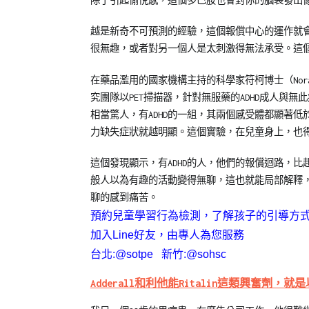
除了引起愉悅感，這個多巴胺也會對你的腦袋發出
越是新奇不可預測的經驗，這個報償中心的運作就
很無趣，或者對另一個人是太刺激得無法承受。這
在藥品濫用的國家機構主持的科學家符柯博士（Nora 
究團隊以PET掃描器，針對無服藥的ADHD成人與
相當驚人，有ADHD的一組，其兩個感受體都顯著
力缺失症狀就越明顯。這個實驗，在兒童身上，也
這個發現顯示，有ADHD的人，他們的報償迴路，
般人以為有趣的活動變得無聊，這也就能局部解釋，
聊的感到痛苦。
預約兒童學習行為檢測，了解孩子的引導方
加入Line好友，由專人為您服務
台北:@sotpe 新竹:@sohsc
Adderall和利他能Ritalin這類興奮