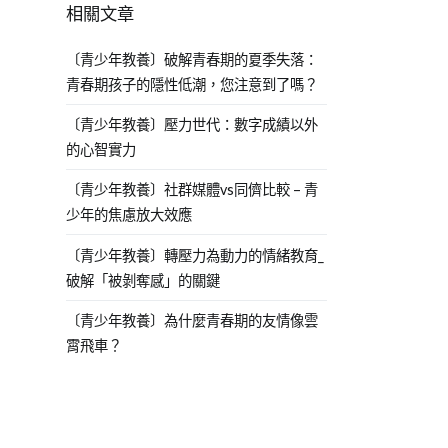
相關文章
〔青少年教養〕破解青春期的夏季失落：
青春期孩子的隱性低潮，您注意到了嗎？
〔青少年教養〕壓力世代：數字成績以外
的心智實力
〔青少年教養〕社群媒體vs同儕比較 – 青
少年的焦慮放大效應
〔青少年教養〕轉壓力為動力的情緒教育_
破解「被剝奪感」的關鍵
〔青少年教養〕為什麼青春期的友情像雲
霄飛車？