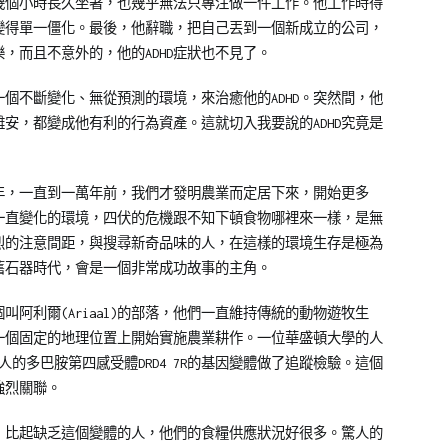
幾個小時長久坐著，也幾乎無法只專注做一件工作。他工作時得
變得單一僵化。最後，他辭職，把自己丟到一個新成立的公司，
，而且不意外的，他的ADHD症狀也不見了。
個不斷變化、無從預測的環境，來治癒他的ADHD。突然間，他
安，都變成他有利的行為資產。這就切入我要說的ADHD究竟是
年，一直到一萬年前，我們才發明農業而定居下來，開始更多
一直變化的環境，四伏的危機跟不知下頓食物哪裡來一樣，是無
烈的注意間距，與搜尋新奇品味的人，在這樣的環境生存是極為
在舊石器時代，會是一個非常成功故事的主角。
阿利爾(Ariaal)的部落，他們一直維持傳統的動物遊牧生
一個固定的地理位置上開始實施農業耕作。一位華盛頓大學的人
對這兩組人的多巴胺第四感受體DRD4 7R的基因變體做了追蹤檢驗。這個
強烈關聯。
，比起缺乏這個變體的人，他們的食糧供應狀況好很多。驚人的