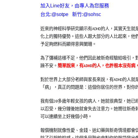
加入Line好友，由專人為您服務
台北:@sotpe 新竹:@sohsc
近來的神經科學研究顯示有ADHD的人，其實天生就是「追
化上的獨特優勢。這些人跟大部分的人比起來，他
予足夠燃料而顯得意興闌珊。
為了彌補這樣不足，他們因此被新奇經驗給吸引，
躁不安。
簡單說來，有ADHD的人，也許根本沒有
對於世界上大部分老師與家長來說，有ADHD的人
「病」，真正的問題是：這個你居住的世界，對你
我有個20多歲年輕女孩的病人，她就很典型，她已
以忍受，幾分鐘後她就會失去注意力。她嚮往新奇
可以連續坐上好幾個小時。
報償機制就像性愛、金錢、迷幻藥與新奇情境都會