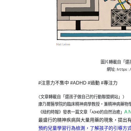
Posted
Posted
Tagged
圖片轉載自「還
on
in
情
網址:https://
2022-
兒
緒
10-
少
障
#注意力不集中 #ADHD #過動 #專注力
28
教
礙
育
(文章轉載自「還孩子做自己的行動聯盟網站」)
知
康乃爾醫學院的臨床精神病學教授，兼精神病藥物學主任的理查
識
A N
《紐約時報》發表一篇文章「ADHD的自然治癒」
最盛行的精神疾病與大量用藥的現象，提出
預約兒童學習行為檢測，了解孩子的引導方