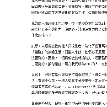
我另一個28歲的男病患，在廣告公司工作，他很難
同時做很多事如聽音樂、發訊息等，來讓工作避免
讓自己隨時處在經常變化的狀態工作。這讓他變快樂
我的病人用改變工作環境，從一個極為例行公式到一
那些極為不利的能力，沒耐心、淺短注意力與坐立難
什麼的核心了！
試想，人類從遊牧的獵人與採集者，演化了幾百萬
「坐姿」的無趣生活。對獵人來說，他們必須適應
法預測的。因此，一個具備敏捷轉換能力、短而強
占優勢的。換句話說，現在我們稱為ADHD的人，
事實上，已經有當代證據支持這個假設了。肯亞一個叫
活。直到不久前，一群人從當中分枝出去，定居在
類學者艾森伯格(Dan T. A. Eisenberg)，
基因變體會使多巴胺感受體較為不反應，跟ADHD有
艾森伯格發現，遊牧一組當中有這個基因變體的人