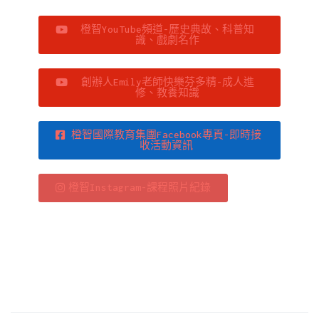
橙智YouTube頻道-歷史典故、科普知
識、戲劇名作
創辦人Emily老師快樂芬多精-成人進
修、教養知識
橙智國際教育集團Facebook專頁-即時接
收活動資訊
橙智Instagram-課程照片紀錄