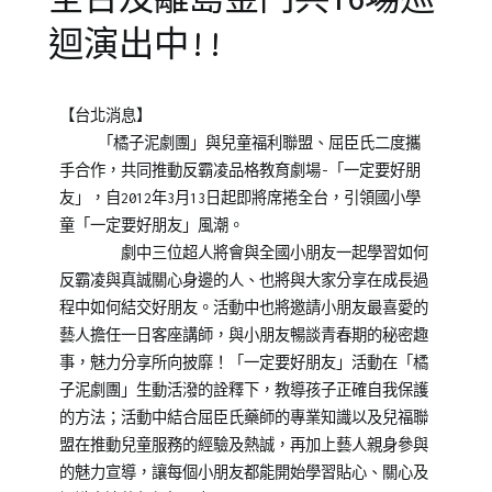
迴演出中!!
Posted
Posted
Tagged
【台北消息】
on
in
集
「橘子泥劇團」與兒童福利聯盟、屈臣氏二度攜
2012-
青
團
手合作，共同推動反霸凌品格教育劇場-「一定要好朋
10-
少
總
友」，自2012年3月13日起即將席捲全台，引領國小學
19
年
部
童「一定要好朋友」風潮。
成
劇中三位超人將會與全國小朋友一起學習如何
長
反霸凌與真誠關心身邊的人、也將與大家分享在成長過
程中如何結交好朋友。活動中也將邀請小朋友最喜愛的
藝人擔任一日客座講師，與小朋友暢談青春期的秘密趣
事，魅力分享所向披靡！「一定要好朋友」活動在「橘
子泥劇團」生動活潑的詮釋下，教導孩子正確自我保護
的方法；活動中結合屈臣氏藥師的專業知識以及兒福聯
盟在推動兒童服務的經驗及熱誠，再加上藝人親身參與
的魅力宣導，讓每個小朋友都能開始學習貼心、關心及