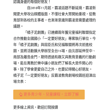
認識身邊的每個好朋友！
自2010年11月起，霸凌話題不斷延燒，霸凌新
聞更大舉攻佔媒體版面，不僅社會大眾開始重視，從教
育部到各校的主事者，也漸漸意識到霸凌是需要處理的
議題。
「橘子泥劇團」已連續兩年獲兒童福利聯盟指定
合作推動全國國小「一定要好朋友」專案執行單位。今
年「橘子泥劇團」與屈臣氏和兒福聯盟將再次前進校
園，並將活動擴大舉辦至全台16場，由北部延伸至中、
南部及離島金門，期待透過有趣又具教育意義的行動劇
場，能在寓教於樂中讓小朋友們了解長大是件開心的
事，除了學會更愛自己之外，也要記得關心好朋友。
橘子泥「一定要好朋友」反霸凌教育劇場校園巡迴演出
場次表：
更多青少年、兒童課程，立即了解
更多線上資訊，歡迎訂閱按讚