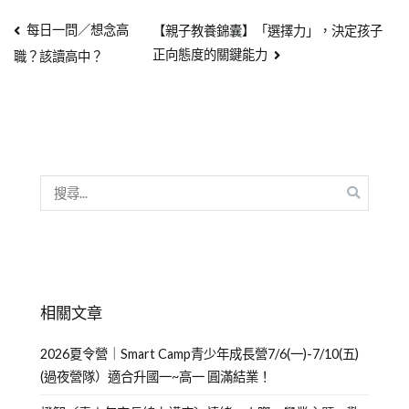
每日一問／想念高
【親子教養錦囊】「選擇力」，決定孩子
正向態度的關鍵能力
職？該讀高中？
相關文章
2026夏令營｜Smart Camp青少年成長營7/6(一)-7/10(五)
(過夜營隊）適合升國一~高一 圓滿結業！