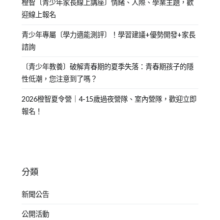
橙智〔青少年家長線上講座〕情緒、人際、學業主題，歡
迎線上報名
青少年專屬〔學力適能測評〕！學習建議+優勢開發+家長
諮詢
〔青少年教養〕破解青春期的夏季失落：青春期孩子的隱
性低潮，您注意到了嗎？
2026橙智夏令營｜4-15歲過夜營隊、室內營隊，歡迎立即
報名！
分類
新聞公告
公開活動