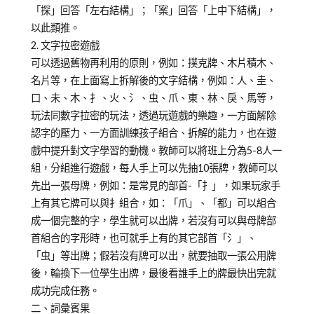
「探」回答「左右結構」；「案」回答「上中下結構」，
以此類推。
2. 文字拉密遊戲
可以透過舊物再利用的原則，例如：撲克牌、木片積木、
名片等，在上面寫上拆解後的文字結構，例如：人、圭、
口、未、木、扌、火、氵、虫、爪、東、林、戾、馬等，
玩法同數字拉密的玩法，透過玩遊戲的樂趣，一方面解除
認字的壓力、一方面訓練孩子組合、拆解的能力，也在遊
戲中提升對文字學習的動機。教師可以將班上分為5-8人一
組，分組進行遊戲，每人手上可以先抽10張牌，教師可以
先出一張母牌，例如：是常見的部首-「扌」，如果玩家手
上有其它牌可以與扌組合，如：「爪」、「都」可以組合
成一個完整的字，學生就可以出牌，若沒有可以與母牌部
首組合的字形時，也可就手上有的其它部首「氵」、
「虫」等出牌；假若沒有牌可以出，就要抽取一張公用牌
後，輪換下一位學生出牌，最後看誰手上的牌最快出完就
成功完成任務。
二、詞彙賓果