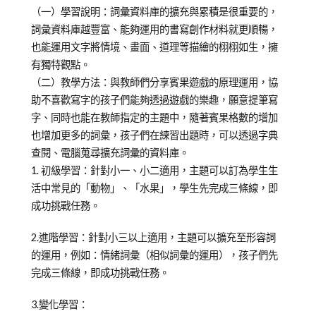
（一）學習說明：詞彙資料庫的擴充與累積是很重要的，
詞彙資料庫越豐富、能夠運用的書寫創作材料就更順暢，
也能運用文字將情境、畫面、道理等描繪的栩栩如生，擁
有獨特觀點。
（二）教學方法：與教師們分享賓果遊戲的原理運用，協
助不喜歡寫字的孩子們能夠透過遊戲的樂趣，願意提筆寫
字、同時也能在教師指定的主題中，隨著賓果格數的增加
也增加更多的詞彙，孩子們在練習出題時，可以透過字典
查閱、電腦蒐尋擴充詞彙的資料庫。
1. 初級學習：針對小一、小二適用，主題可以訂為學生生
活中常見的「動物」、「水果」，學生先完成三條線，即
成功挑戰任務。
2.進階學習：針對小三以上適用，主題可以擴充至形容詞
的運用，例如：情緒詞彙（相似詞彙的運用），孩子們先
完成三條線，即成功挑戰任務。
3.變化學習：