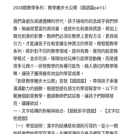
Posted
Posted
Tagged
2018酷教學系列：教學撇步大公開（國語篇part1）
on
in
教
2018-
中
養
我們身處在高速運轉的世代，孩子接收的訊息超乎我們想
03-
文
培
像，無論是豐富的資訊量、或是外在刺激與誘惑、再加上
13
學
育
聲光刺激的影響，教師們必須在教學上更有方法、更具吸
習
引力，才能讓孩子在每堂課全神貫注的學習。橙智酷教學
專
系列，將針對不同的教學領域，提供有趣、實用的創意教
區
,
學模式，並非花俏、嘻嘻哈哈玩樂引起學習動機，而是運
專
用多元媒介、研發教學的各種可能性，融入適切的教學策
欄
略，讓孩子獲得最有效益的學習成果。
【中
「創意教學撇步大公開」首發【國語篇】，帶領孩子乘著
文
滿滿動力的翅膀，振翅悠遊在語文的學習殿堂中。以下示
小
範幾個創意教學，邀請教師們試試看，讓孩子們眼睛發
知
亮、躍躍欲試。
識】
一、文字結構的拆解與組合-【摺紙拆字遊戲】、【文字拉
密遊戲】
（一）學習說明：漢字的結構是有規則可尋的，從小一開
始就會開始學習寫漢字，在練習簿的方格子裡裝下繁複不