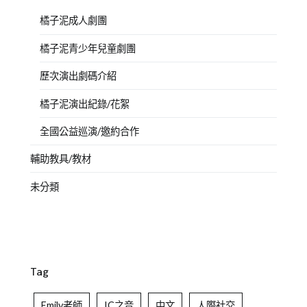
橘子泥成人劇團
橘子泥青少年兒童劇團
歷次演出劇碼介紹
橘子泥演出紀錄/花絮
全國公益巡演/邀約合作
輔助教具/教材
未分類
Tag
Emily老師
IC之音
中文
人際社交