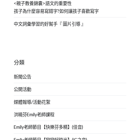
<親子教養錦囊>語文的重要性
孩子為什麼容易寫錯字?如何讓孩子喜歡寫字
中文詞彙學習的好幫手『 圖片引導 』
分類
新聞公告
公開活動
媒體報導/活動花絮
洪曉芬Emily老師課程
Emily老師節目【快樂芬多精】(佳音)
Emily老師節目【戀戀好時光】(iC之音)