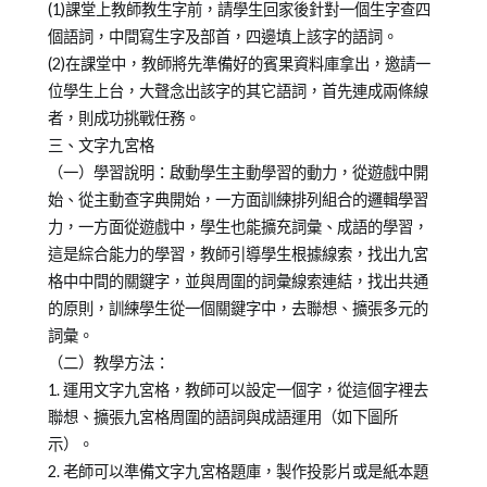
(1)課堂上教師教生字前，請學生回家後針對一個生字查四
個語詞，中間寫生字及部首，四邊填上該字的語詞。
(2)在課堂中，教師將先準備好的賓果資料庫拿出，邀請一
位學生上台，大聲念出該字的其它語詞，首先連成兩條線
者，則成功挑戰任務。
三、文字九宮格
（一）學習說明：啟動學生主動學習的動力，從遊戲中開
始、從主動查字典開始，一方面訓練排列組合的邏輯學習
力，一方面從遊戲中，學生也能擴充詞彙、成語的學習，
這是綜合能力的學習，教師引導學生根據線索，找出九宮
格中中間的關鍵字，並與周圍的詞彙線索連結，找出共通
的原則，訓練學生從一個關鍵字中，去聯想、擴張多元的
詞彙。
（二）教學方法：
1. 運用文字九宮格，教師可以設定一個字，從這個字裡去
聯想、擴張九宮格周圍的語詞與成語運用（如下圖所
示）。
2. 老師可以準備文字九宮格題庫，製作投影片或是紙本題