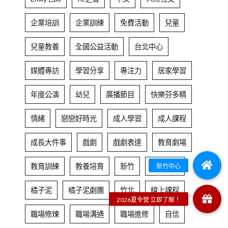
企業培訓
企業訓練
免費活動
兒童
兒童教養
全國公益活動
台北中心
媒體專訪
學習分享
專注力
居家學習
年度公演
幼兒
廣播節目
快樂芬多精
情緒
戀戀好時光
成人學習
成人課程
成長大件事
戲劇
戲劇表達
教育劇場
教育訓練
教養培育
新竹
新竹中心
橘子泥
橘子泥劇團
竹北
線上課程
職場修煉
職場溝通
職場進修
自信