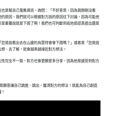
這也是幫自己蒐集資訊，詢問：「不好意思，因為我剛剛沒看
他的原因，我們就可以根據對方說的原因往下討論，因為可能他
只是重覆說就是下雨了啊！我們也可判斷到底他是認真提出還是
「您是說看出去在山邊的烏雲待會會下雨嗎？」或者是「您是說
去想、去了解，就會越來越接近對方想法。
能性完全不一致，對方也會更願意多分享，因為他是感受到對方
，而是願意讓自己跳進、跳出，釐清對方的想法！就能為自己創造
囉！