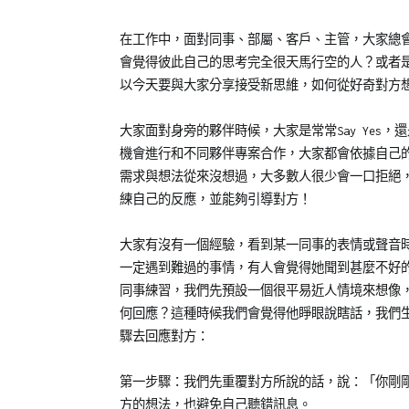
Posted
Posted
在工作中，面對同事、部屬、客戶、主管，大家總
on
in
會覺得彼此自己的思考完全很天馬行空的人？或者
2023-
專
以今天要與大家分享接受新思維，如何從好奇對方
03-
欄
02
【職
大家面對身旁的夥伴時候，大家是常常Say Yes，
場
機會進行和不同夥伴專案合作，大家都會依據自己
練
需求與想法從來沒想過，大多數人很少會一口拒絕
功
練自己的反應，並能夠引導對方！
房】
大家有沒有一個經驗，看到某一同事的表情或聲音
一定遇到難過的事情，有人會覺得她聞到甚麼不好
同事練習，我們先預設一個很平易近人情境來想像
何回應？這種時候我們會覺得他睜眼說瞎話，我們
驟去回應對方：
第一步驟：我們先重覆對方所說的話，說：「你剛
方的想法，也避免自己聽錯訊息。