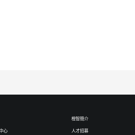
橙智簡介
中心
人才招募