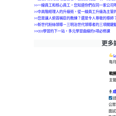
>>一線員工和核心員工，您知道你們在同一家公司
>>
中高階經理人的升級術，從一線員工
升級為主管
>>您是讓人俯首稱臣的教練？還是令人尊敬的導師
>>新世代粉絲領導－三明治世代領導者的三項關鍵
>>CEO學習的下一站，多元學習曲線的9項必修課
更多
L
每月
戰
主
公
面試