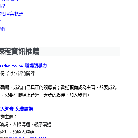
嗎？
的思考與視野
？
動作
課程資訊推薦
eader to be 職場領導力
份-台北/新竹開課
勝職場
，成為自己真正的領導者；歡迎預備成為主管、想要成為
管、想要在職場上跨進一大步的夥伴，加入我們。
成人進修 免費諮詢
諮詢主題：
眾演說、人際溝通、親子溝通
晉升、領導人談話