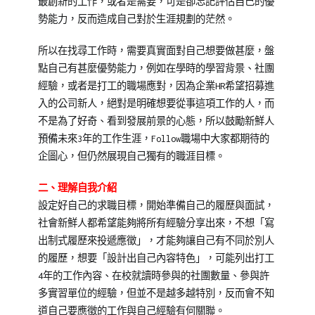
最創新的工作，或者是需要，可是卻忘記評估自己的優
勢能力，反而造成自己對於生涯規劃的茫然。
所以在找尋工作時，需要真實面對自己想要做甚麼，盤
點自己有甚麼優勢能力，例如在學時的學習背景、社團
經驗，或者是打工的職場應對，因為企業HR希望招募進
入的公司新人，絕對是明確想要從事這項工作的人，而
不是為了好奇、看到發展前景的心態，所以鼓勵新鮮人
預備未來3年的工作生涯，Follow職場中大家都期待的
企圖心，但仍然展現自己獨有的職涯目標。
二、理解自我介紹
設定好自己的求職目標，開始準備自己的履歷與面試，
社會新鮮人都希望能夠將所有經驗分享出來，不想「寫
出制式履歷來投遞應徵」，才能夠讓自己有不同於別人
的履歷，想要「設計出自己內容特色」，可能列出打工
4年的工作內容、在校就讀時參與的社團數量、參與許
多實習單位的經驗，但並不是越多越特別，反而會不知
道自己要應徵的工作與自己經驗有何關聯。