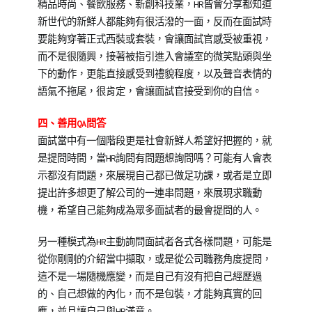
精品時尚、餐飲服務、新創科技業，HR皆會分享都知道
新世代的新鮮人都能夠有很活潑的一面，反而在面試時
要能夠穿著正式西裝或套裝，會讓面試官感受被重視，
而不是很隨興，接著被指引進入會議室的微笑點頭與坐
下的動作，更能直接感受到禮貌程度，以及聲音表情的
語氣不拖尾，很肯定，會讓面試官接受到你的自信。
四、善用QA問答
面試當中有一個階段更是社會新鮮人希望好把握的，就
是提問時間，當HR詢問有問題想詢問嗎？可能有人會表
示都沒有問題，來展現自己都已做足功課，或者是立即
提出許多想更了解公司的一連串問題，來展現求職動
機，希望自己能夠成為眾多面試者的最會提問的人。
另一種模式為HR主動詢問面試者各式各樣問題，可能是
從你剛剛的介紹當中擷取，或是從公司職務角度提問，
這不是一場隨機應變，而是自己有沒有把自己經歷過
的、自己想做的內化，而不是包裝，才能夠真實的回
應，並且讓自己與HR滿意。