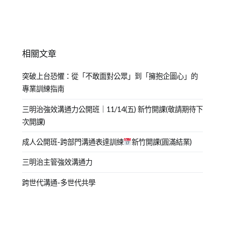
相關文章
突破上台恐懼：從「不敢面對公眾」到「擁抱企圖心」的
專業訓練指南
三明治強效溝通力公開班｜11/14(五) 新竹開課(敬請期待下
次開課)
成人公開班-跨部門溝通表達訓練
新竹開課(圓滿結業)
三明治主管強效溝通力
跨世代溝通-多世代共學