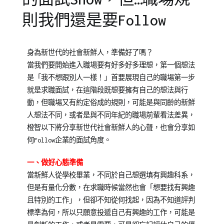
則我們還是要Follow
Posted
Posted
身為新世代的社會新鮮人，準備好了嗎？
on
in
當我們要開始進入職場要有好多好多理想，第一個想法
2021-
成
是「我不想跟別人一樣！」首要展現自己的職場第一步
09-
人
就是求職面試，在這階段既想要擁有自己的想法與行
06
課
動，但職場又有約定俗成的規則，可能是與同齡的新鮮
程
人想法不同，或者是與不同年紀的職場前輩看法差異，
橙智以下將分享新世代社會新鮮人的心聲，也會分享如
何Follow企業的面試角度。
一、做好心態準備
當新鮮人從學校畢業，不同於自己想選填有興趣科系，
但是有量化分數，在求職時候當然也會「想要找有興趣
且特別的工作」，但卻不知從何找起，因為不知道評判
標準為何，所以只願意投遞自己有興趣的工作，可能是