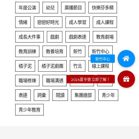
年度公演
幼兒
廣播節目
快樂芬多精
情緒
戀戀好時光
成人學習
成人課程
成長大件事
戲劇
戲劇表達
教育劇場
教育訓練
教養培育
新竹
新竹中心
橘子泥
橘子泥劇團
竹北
線上課程
職場修煉
職場溝通
職場進修
自信
表達
詞彙
閱讀
集團總部
青少年
青少年教育