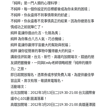
「純粹」是一門人類的心理科學：
不純粹，每一個你設定的目標都會成為你未來的困境；
不純粹，你永遠得不到事情帶來的好處；
不純粹，你永遠看不見事情真正的結果，因為你總是在事
情成功之前就陣亡了。
純粹 能讓你逢凶化吉、化險為夷；
純粹 為你集合八方人氣、巧合機緣；
純粹 能讓你贏得宇宙最大的幫助與祝福；
純粹 讓你從簡單的事物中獲得最大的利益。
講座佳評如潮，台北、新竹、高雄均加開場次，錯過的朋
友請把握機會，一同與Emily老師領略經歷「純粹的爆炸
力」之旅。
即日起開放報名，憑票券或序號免費入場，為提供最佳學
習品質，席次有限，敬請來電報名。
活動場次：
台北加開場：2012年3月13日(二)19:30-21:00 台北國際會
議中心101廳 圓滿落幕！
高雄加開場：2012年3月20日(二)19:30-21:00 高雄蓮潭國