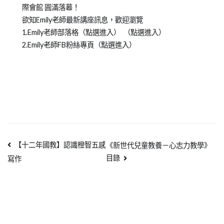
際會館 圓滿落幕！
欲知Emily老師最新講座訊息，歡迎瀏覽
1.Emily老師部落格（點選進入） （點選進入）
2.Emily老師FB粉絲專頁（點選進入）
【十二年國教】認識橙智五感
《新世代兒童教養－心志力教學》
目錄
寫作