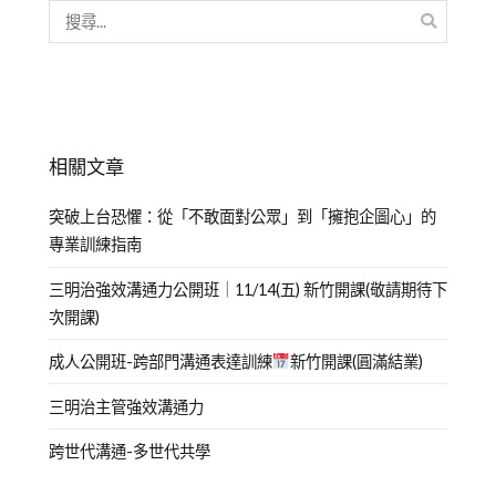
相關文章
突破上台恐懼：從「不敢面對公眾」到「擁抱企圖心」的
專業訓練指南
三明治強效溝通力公開班｜11/14(五) 新竹開課(敬請期待下
次開課)
成人公開班-跨部門溝通表達訓練
新竹開課(圓滿結業)
三明治主管強效溝通力
跨世代溝通-多世代共學