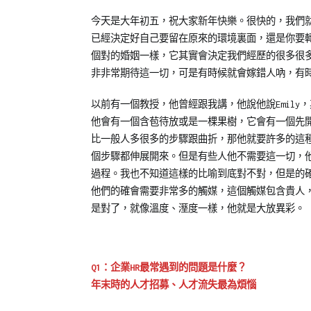
好
廣
今天是大年初五，祝大家新年快樂。很快的，我們
時
播
已經決定好自己要留在原來的環境裏面，還是你要
光】
節
個對的婚姻一樣，它其實會決定我們經歷的很多很
(iC
目
,
非非常期待這一切，可是有時候就會嫁錯人吶，有
之
戀
音)
戀
以前有一個教授，他曾經跟我講，他說他說Emil
好
他會有一個含苞待放或是一棵果樹，它會有一個先
時
比一般人多很多的步驟跟曲折，那他就要許多的這
光
個步驟都伸展開來。但是有些人他不需要這一切，
過程。我也不知道這樣的比喻到底對不對，但是的
他們的確會需要非常多的觸媒，這個觸媒包含貴人
是對了，就像溫度、溼度一樣，他就是大放異彩。
Q1：企業HR最常遇到的問題是什麼？
年末時的人才招募、人才流失最為煩惱