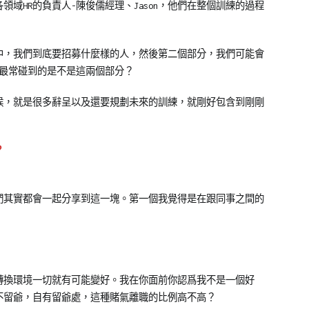
域HR的負責人-陳俊儒經理、Jason，他們在整個訓練的過程
中，我們到底要招募什麼樣的人，然後第二個部分，我們可能會
他們最常碰到的是不是這兩個部分？
候，就是很多辭呈以及還要規劃未來的訓練，就剛好包含到剛剛
？
們其實都會一起分享到這一塊。第一個我覺得是在跟同事之間的
轉換環境一切就有可能變好。我在你面前你認爲我不是一個好
不留爺，自有留爺處，這種賭氣離職的比例高不高？