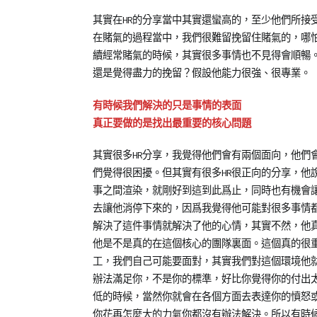
其實在HR的分享當中其實還蠻高的，至少他們所接受
在賭氣的過程當中，我們很難留挽留住賭氣的，哪
續經常賭氣的時候，其實很多事情也不見得會順暢
還是覺得盡力的挽留？假設他能力很強、很專業。
有時候我們解決的只是事情的表面
真正要做的是找出最重要的核心問題
其實很多HR分享，我覺得他們會有兩個面向，他們
們覺得很困擾。但其實有很多HR很正向的分享，他
事之間渲染，就剛好到這到此爲止，同時也有機會
去讓他消停下來的，因爲我覺得他可能對很多事情
解決了這件事情就解決了他的心情，其實不然，他
他是不是真的在這個核心的團隊裏面。這個真的很
工，我們自己可能要面對，其實我們對這個環境他
辦法滿足你，不是你的標準，好比你覺得你的付出
低的時候，當然你就會在各個方面去表達你的憤怒或
你花再怎麼大的力氣你都沒有辦法解決。所以有時