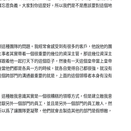
樣忘恩負義，大家對你這麼好，所以我們是不是應該要對這個地
到這種團隊的問題。我經常會感受到有很多的客戶，他說他的團
主事者其實帶着一個很重要的幾位的資深主管。那這幾位資深主
群跟着他一起打天下的這個臣子，然後有一天這個皇帝當上皇帝
後當他們都是各具一方的時候，就各自覺得自己都很強，就沒有
這個跨部門的溝通最重要的就是，上面的這個領導者本身有沒有
，這種敵我意識其實是一個很糟糕的領導方式，但是建立敵我意
討厭另外一個部門的員工，並且是另外一個部門的員工敵人，然
所以爲了讓團隊更凝聚，他們就會去製造其他的部門是假想敵，