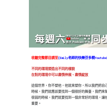
Posted
Posted
Tagged
收聽完整節目請至
[Emily老師的快樂芬多精Youtub
on
in
Emily
2022-
Emily
老
不同的環境塑造出不同的樣貌
02-
老
師
,
在對的環境中可以盡情伸展、盡情綻放
08
師
IC
節
之
這個世界，你不塑他，他就來塑你，所以我們把自
目
音
,
時候，我們就應該要找到一個很好的舞臺，我們來
【戀
廣
很弱的時候，我們就要找到一個非常好的環境，讓
戀
播
,
重要。