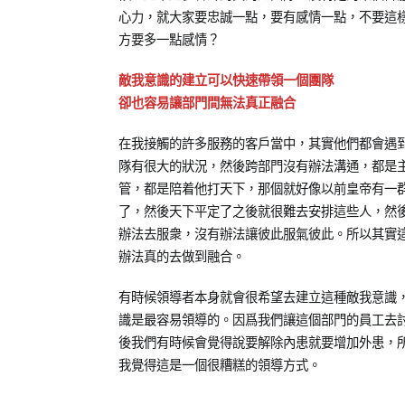
心力，就大家要忠誠一點，要有感情一點，不要這
方要多一點感情？
敵我意識的建立可以快速帶領一個團隊
卻也容易讓部門間無法真正融合
在我接觸的許多服務的客戶當中，其實他們都會遇
隊有很大的狀況，然後跨部門沒有辦法溝通，都是
管，都是陪着他打天下，那個就好像以前皇帝有一
了，然後天下平定了之後就很難去安排這些人，然
辦法去服衆，沒有辦法讓彼此服氣彼此。所以其實
辦法真的去做到融合。
有時候領導者本身就會很希望去建立這種敵我意識
識是最容易領導的。因爲我們讓這個部門的員工去
後我們有時候會覺得說要解除內患就要增加外患，
我覺得這是一個很糟糕的領導方式。