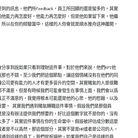
到的訊息，他們所feedback，員工所回饋的還是蠻多的。其實
怕他能力再怎麼好，他能力再怎麼好，但是他如果留下來，他繼
。所以在你的經驗當中，這樣的人你會就是順水推舟送神離開，
會分享到說如果只看到理財這件事，對於他們來說，他們KPI他
說那也不錯，至少我們把這個節點，讓這個情緒沒有在他們的同
讓公司更有能力的人才有更多晉升的空間。其實賭氣的人是很難
都不滿意，但是有時候我們可能會發生在事情上面，我們會以爲
真正不滿意的，我覺得根本可能還是他的心思、他的慰藉，以及
重要。 其實我們遇到賭氣轉職這件事情，假設我們是那個員
就是沒有辦法提供我們想要的，好比這個數字就不是你的，沒有
太多了。其實這件事情在你的生命當中，假設被評估成分數這麼
者是不以爲然。那這個部分，其實不管是HR或者是公司的人，
候遇到這樣的員工，我們就祝福他。如果我們自己是這樣的員