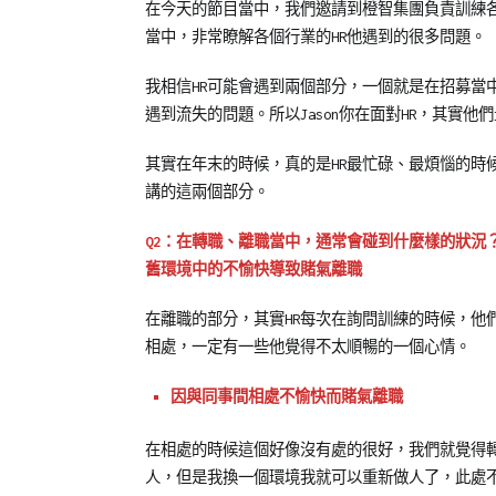
在今天的節目當中，我們邀請到橙智集團負責訓練各領
當中，非常瞭解各個行業的HR他遇到的很多問題。
我相信HR可能會遇到兩個部分，一個就是在招募當
遇到流失的問題。所以Jason你在面對HR，其實
其實在年末的時候，真的是HR最忙碌、最煩惱的時
講的這兩個部分。
Q2：在轉職、離職當中，通常會碰到什麼樣的狀況
舊環境中的不愉快導致賭氣離職
在離職的部分，其實HR每次在詢問訓練的時候，他
相處，一定有一些他覺得不太順暢的一個心情。
因與同事間相處不愉快而賭氣離職
在相處的時候這個好像沒有處的很好，我們就覺得
人，但是我換一個環境我就可以重新做人了，此處