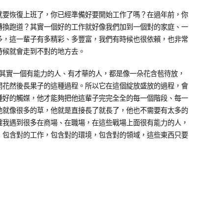
就要恢復上班了，你已經準備好要開始工作了嗎？在過年前，你
轉換跑道？其實一個好的工作就好像我們加到一個對的家庭、一
多，這一輩子有多精彩、多豐富，我們有時候也很依賴，也非常
時候就會走到不對的地方去。
y，其實一個有能力的人、有才華的人，都是像一朵花含苞待放，
開花然後長果子的這種過程。所以它在這個綻放盛放的過程，會
種好的觸媒，他才能夠把他這輩子完完全全的每一個階段、每一
他就像很多的草，他就是直接長了就長了，他也不需要有太多的
確我遇到很多在商場、在職場，在這些戰場上面很有能力的人，
，包含對的工作，包含對的環境，包含對的領域，這些東西只要