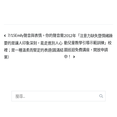
7/15Emily聲音與表情。你的聲音需
2012年「注意力缺失暨情緒躁
動兒童教學引導示範訓練」校
要的是讓人印象深刻，能走進別人心
園巡迴免費講座，開放申請
裡；是一種溫柔而堅定的表達(圓滿結
中！
業）