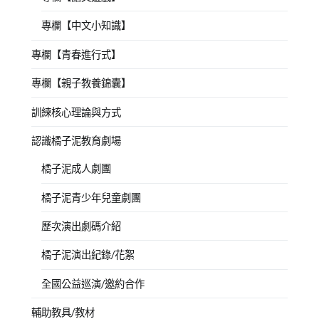
專欄【中文小知識】
專欄【青春進行式】
專欄【親子教養錦囊】
訓練核心理論與方式
認識橘子泥教育劇場
橘子泥成人劇團
橘子泥青少年兒童劇團
歷次演出劇碼介紹
橘子泥演出紀錄/花絮
全國公益巡演/邀約合作
輔助教具/教材