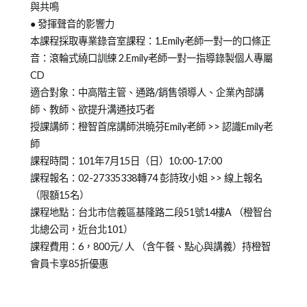
與共鳴
● 發揮聲音的影響力
本課程採取專業錄音室課程：1.Emily老師一對一的口條正
音：滾輪式繞口訓練 2.Emily老師一對一指導錄製個人專屬
CD
適合對象：中高階主管、通路/銷售領導人、企業內部講
師、教師、欲提升溝通技巧者
授課講師：橙智首席講師洪曉芬Emily老師 >> 認識Emily老
師
課程時間：101年7月15日（日）10:00-17:00
課程報名：02-27335338轉74 彭詩玫小姐 >> 線上報名
（限額15名）
課程地點：台北市信義區基隆路二段51號14樓A （橙智台
北總公司，近台北101）
課程費用：6，800元/ 人 （含午餐、點心與講義）持橙智
會員卡享85折優惠