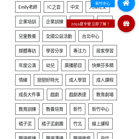
Emily老師
IC之音
中文
人際社交
企業培訓
企業訓練
免費活動
兒童
兒童教養
全國公益活動
台北中心
媒體專訪
學習分享
專注力
居家學習
年度公演
幼兒
廣播節目
快樂芬多精
情緒
戀戀好時光
成人學習
成人課程
成長大件事
戲劇
戲劇表達
教育劇場
教育訓練
教養培育
新竹
新竹中心
橘子泥
橘子泥劇團
竹北
線上課程
職場修煉
職場溝通
職場進修
自信