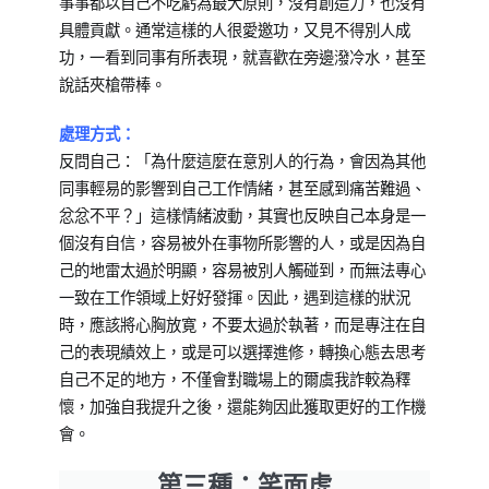
事事都以自己不吃虧為最大原則，沒有創造力，也沒有
具體貢獻。通常這樣的人很愛邀功，又見不得別人成
功，一看到同事有所表現，就喜歡在旁邊潑冷水，甚至
說話夾槍帶棒。
處理方式：
反問自己：「為什麼這麼在意別人的行為，會因為其他
同事輕易的影響到自己工作情緒，甚至感到痛苦難過、
忿忿不平？」這樣情緒波動，其實也反映自己本身是一
個沒有自信，容易被外在事物所影響的人，或是因為自
己的地雷太過於明顯，容易被別人觸碰到，而無法專心
一致在工作領域上好好發揮。因此，遇到這樣的狀況
時，應該將心胸放寛，不要太過於執著，而是專注在自
己的表現績效上，或是可以選擇進修，轉換心態去思考
自己不足的地方，不僅會對職場上的爾虞我詐較為釋
懷，加強自我提升之後，還能夠因此獲取更好的工作機
會。
第三種：笑面虎