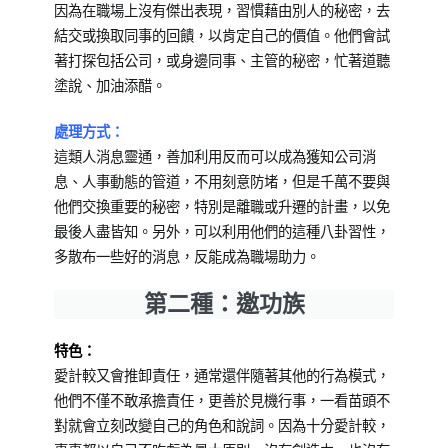
因為在職場上沒有傑出表現，習慣藉由別人的秘密，去
結交或換取同事的回饋，以肯定自己的價值。他們會試
著打探包括公司，或身邊同事、主管的秘密，忙著道聽
塗說、加油添醋。
處理方式：
這類人消息靈通，善加利用反而可以成為獲知公司消
息、人事動態的管道，不用刻意防堵，但是千萬不要與
他們交換重要的秘密，特別是離職或升遷的計畫，以免
最後人盡皆知。另外，可以利用他們的這種八卦習性，
多散布一些好的消息，反能成為職場助力。
第二種：邀功族
特色：
愛計較又會推卸責任，通常還伴隨著其他的行為模式，
他們不僅不敢承擔責任，更善於見機行事，一看苗頭不
對就會立刻改變自己的角色和說詞。因為十分愛計較，