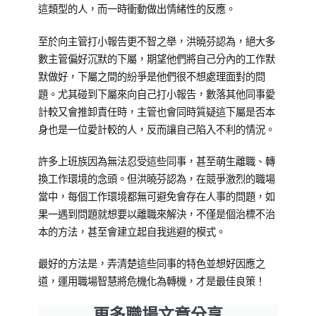
這類型的人，而一時衝動做出情緒性的反應。
至於向主管打小報告更不智之舉，洪曉芬認為，絕大多
數主管偏好沉默的下屬，期望他們將自己分內的工作默
默做好，下屬之間的紛爭是他們很不想處理面對的問
題。尤其碰到下屬來向自己打小報告，數落其他同事愛
計較又會推卸責任時，主管也會同時質疑這下屬是否本
身也是一位愛計較的人，反而讓自己陷入不利的情況。
許多上班族因為無法忍受這些同事，甚至萌生離職、轉
換工作環境的念頭。但洪曉芬認為，在競爭激烈的職場
當中，每個工作環境都無可避免會存在人事的問題，如
果一遇到問題就想要以離職來解決，不僅是個治標不治
本的方法，甚至會建立起自我逃避的模式。
最好的方法是，弄清楚這些同事的特色並想好因應之
道，運用職場智慧將危機化為轉機，才是最佳良策！
更多職場文章分享