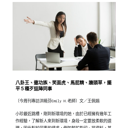
Posted
Posted
Tagged
八卦王、邀功族、笑面虎、馬屁精、牆頭草，擺
on
in
企
平５種歹逗陣同事
2012-
媒
業
〔今周刊專訪洪曉芬Emily H.老師〕文／王佩娟
05-
體
訓
07
報
練
,
小珍最近跳槽，剛到新環境的她，由於已經擁有幾年工
導/
媒
作經驗，了解新人來到新環境，身段一定要放柔軟的道
活
體