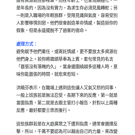
誰有資源就往那裡靠。而在年齡上，也呈現兩極化。一
是年長的，因為沒有實力，為求生存必須見風轉舵；另
一則是入職場的年輕族群，受限見識與氣度，容易受別
人影響移情別戀。他們很會創造革命情感，製造挺你的
假象，但是永遠擺脫不了過客的宿命。
處理方式：
避免賦予他們重任，或寄託情感，更不要放太多資源在
他們身上。若你將牆頭草奉為上賓，套句常見的名言
「囂張沒有落魄的久」，當身邊圍繞越多這種人時，意
味你能囂張的時間，就愈來愈短。
洪曉芬表示，在職場上遇到這些讓人又氣又怒的同事，
一般上班族若是無法忍受，長期下來的反應，第一就是
當面指責，第二就是去跟主管打小報告，針對以上兩種
反應，最好都要亖思而後行。
這些族群若是在大庭廣眾之下遭到指責，通常會選擇反
擊，所以，千萬不要認為可以藉由自己的力量，來改變