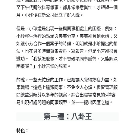
理，因此對於同事的請求，例如幫忙影印、找資料，甚
動
專
至下午代購飲料等雜事，都非常樂意幫忙。才短短一個
花
訪
,
月，小珍便在新公司建立了好人緣。
絮
教
,
專
育
但是，小珍還是出現一些與同事相處上的困擾，例如：
欄
訓
小珍將生活裡的點滴與美美分享，美美卻會到處講；又
【企
練
,
如跟小芳合作一個案子的時候，明明就是小珍提出的想
業
跨
法，也花最多時間蒐集資料、寫報告，但是小芳卻很會
教
部
邀功。「我該怎麼做，才不會破壞同事感情，又能解決
育
門
困擾呢？」小珍苦惱的想著。
訓
溝
練
通
的確，一整天忙碌的工作，已經讓人覺得筋疲力盡，如
專
果職場上還遇上這類同事，不免令人心煩，橙智管理顧
刊】
問總監洪曉芬以多年的觀察，綜合出職場常見的5種容
易出現相處問題的同事類型，並一一提出因應之道。
第一種：八卦王
特色：