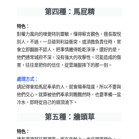
第四種：馬屁精
特色：
對權力風向的嗅覺特別靈敏，懂得察言觀色，擅長取悅
別人。不過，一旦碰到利益衝突，或須擔負責任時，常
會立即翻臉不認人，把事情撇得乾乾淨淨。還好的是，
他們通常城府不深，沒有強大的攻擊性。可能造成的傷
害，往往是把你的信任，從雲端狠摔下的那一刻。
處理方式
：
請記得會拍馬屁奉承的人，就會陽奉陰違，所以不要與
他們交心。就算被他們奉承到飄飄然時，也要準備一盆
冷水，即時從自己的頭頂澆下。
第五種：牆頭草
特色：