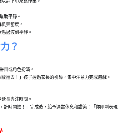
難以靜下心來寫作業。
動幫助平靜。
降低興奮度。
狀態過渡到平靜。
意力？
拼圖或角色扮演。
圖放進去！」孩子透過家長的引導，集中注意力完成遊戲。
步延長專注時間。
字，計時開始！」完成後，給予適當休息和讚美：「你剛剛表現
心