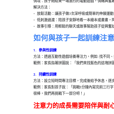
情境：孩子剛結束一場激烈的電動遊戲，情緒興奮
解決方法：
• 放鬆活動：讓孩子做3次深呼吸或簡單的伸展運
• 低刺激過渡：陪孩子安靜地看一本繪本或畫畫，
• 故事引導：用輕鬆的聊天或故事幫助孩子從興奮
如何與孩子一起訓練注
1. 參與性訓練
方法：透過互動性遊戲培養專注力，例如:找不同、
範例：家長指著拼圖說：「我們來找藍色的這塊拼
2. 持續性訓練
方法：設立短時間專注目標，完成後給予休息，逐
範例：家長對孩子說：「挑戰5分鐘內寫完前三行
很棒，我們再挑戰下一部分吧！」
注意力的成長需要陪伴與耐