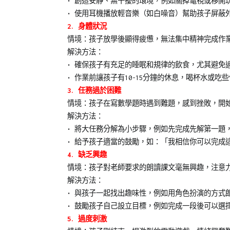
• 創造安靜、無干擾的環境，例如關掉電視或移開
• 使用耳機播放輕音樂（如白噪音）幫助孩子屏蔽
2. 身體狀況
情境：孩子放學後顯得疲憊，無法集中精神完成作
解決方法：
• 確保孩子有充足的睡眠和規律的飲食，尤其避免
• 作業前讓孩子有10-15分鐘的休息，喝杯水或吃
3. 任務過於困難
情境：孩子在寫數學題時遇到難題，感到挫敗，開
解決方法：
• 將大任務分解為小步驟，例如先完成先解第一題
• 給予孩子適當的鼓勵，如：「我相信你可以完成
4. 缺乏興趣
情境：孩子對老師要求的朗讀課文毫無興趣，注意
解決方法：
• 與孩子一起找出趣味性，例如用角色扮演的方式
• 鼓勵孩子自己設立目標，例如完成一段後可以選
5. 過度刺激