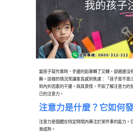
Posted
Posted
當孩子寫作業時，手邊的鉛筆轉了又轉，卻遲遲沒
on
in
舞。這樣的情況常讓家長感到焦慮：「孩子是不是
2024-
專
到內外因素的干擾。與其責怪，不如了解注意力的
12-
欄
己的注意力。
10
【親
子
注意力是什麼？它如何
教
養
注意力是個體在特定時間內專注於某件事的能力。
錦
漸成熟。