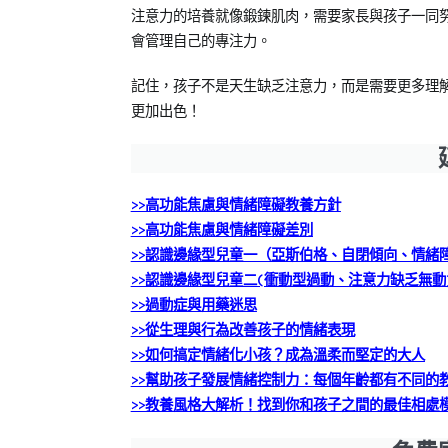
注意力的培養就像鍛鍊肌肉，需要家長與孩子一同
會管理自己的專注力。
記住，孩子不是天生缺乏注意力，而是需要更多理
更加出色！
>>高功能焦慮與情緒障礙教養方針
>>高功能焦慮與情緒障礙差別
>>認識邊緣型兒童一（亞斯伯格、自閉傾向、情緒
>>認識邊緣型兒童二(衝動型過動、注意力缺乏無動
>>過動症與用藥迷思
>>從生理與行為改善孩子的情緒表現
>>如何搞定情緒化小孩？成為溫柔而堅定的大人
>>幫助孩子發展情緒控制力：每個年齡都有不同的
>>教養風格大解析！找到你和孩子之間的最佳相處