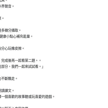
玩具。
外界聲音。
業。
過多糖分攝取。
些健康小點心補充能量。
始分心玩橡皮擦。
，完成後再一起看第二題。。
這部分，我們一起來試試看。」
力不斷飄走。
朗讀課文。
擇一個喜歡的故事聽或玩喜愛的遊戲。