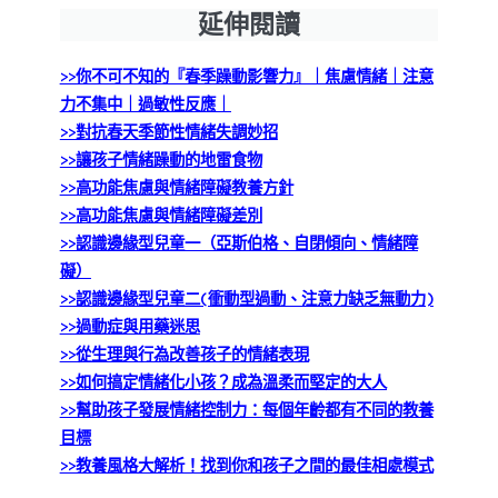
延伸閱讀
>>你不可不知的『春季躁動影響力』｜焦慮情緒｜注意
力不集中｜過敏性反應｜
>>對抗春天季節性情緒失調妙招
>>讓孩子情緒躁動的地雷食物
>>高功能焦慮與情緒障礙教養方針
>>高功能焦慮與情緒障礙差別
>>認識邊緣型兒童一（亞斯伯格、自閉傾向、情緒障
礙）
>>認識邊緣型兒童二(衝動型過動、注意力缺乏無動力)
>>過動症與用藥迷思
>>從生理與行為改善孩子的情緒表現
>>如何搞定情緒化小孩？成為溫柔而堅定的大人
>>幫助孩子發展情緒控制力：每個年齡都有不同的教養
目標
>>教養風格大解析！找到你和孩子之間的最佳相處模式