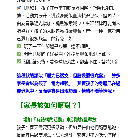
旺盛卻難以安定。
【解釋】 孩子在春季由於氣溫回暖、新陳代謝加
速，活動力提升，導致身體能量消耗得更快。但同時，
由於春季陽光增加、褪黑激素減少，生理節律可能尚未
調整好，孩子的大腦容易持續興奮，產生一種「感覺自
己還有很多能量」的錯覺。如:
玩了一下午卻還是吵著「還不想睡」
明明已經跑了好幾圈，卻還是興奮地跳上跳下
活動結束後，看似精疲力盡，卻坐不住、話特別多
這種狀態類似「體力已透支，但腦袋還很亢奮」。許多
家長會以為孩子「電力超強」，其實孩子的身體已在過
度消耗中，反而更容易出現煩躁、情緒不穩等情況。
【家長該如何應對？】
1. 增加「有結構的活動」來引導能量釋放
孩子在春天需要更多活動，但如果任由他們隨意亂跑，
反而容易過度興奮。試著設計一套有規律的活動流程，