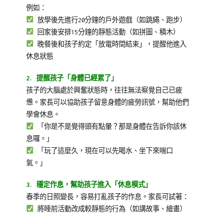
例如：
放學後先進行20分鐘的戶外遊戲（如跳繩、跑步）
回家後安排15分鐘的靜態活動（如拼圖、積木）
晚餐後和孩子約定「放電時間結束」，提醒他進入
休息狀態
2. 提醒孩子「身體已經累了」
孩子的大腦處於興奮狀態時，往往無法察覺自己已疲
憊。家長可以協助孩子留意身體的疲勞訊號，幫助他們
學會休息。
「你是不是覺得頭有點暈？那是身體在告訴你該休
息囉。」
「玩了這麼久，現在可以先喝水、坐下來喘口
氣。」
3. 穩定作息，幫助孩子進入「休息模式」
春季的日照變長，容易打亂孩子的作息。家長可試著：
將睡前活動改成較靜態的行為（如講故事、繪畫）