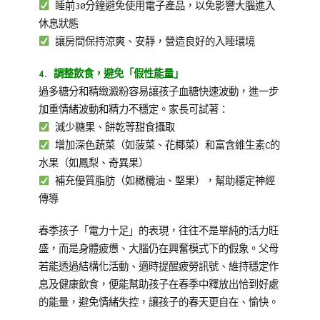
睡前30分鐘避免使用電子產品，以免影響大腦進入
休息狀態
讓房間保持涼爽、安靜，營造良好的入睡環境
4. 調整飲食，避免「假性能量」
過多糖分和精緻澱粉容易讓孩子血糖快速波動，進一步
加重情緒波動和精力不穩定。家長可試著：
減少糖果、餅乾等甜食攝取
增加深色蔬菜（如菠菜、花椰菜）和富含維生素C的
水果（如鳳梨、奇異果）
補充優質脂肪（如橄欖油、堅果），幫助穩定神經
傳導
春季孩子「電力十足」的表現，往往不是單純的活力旺
盛，而是身體疲憊、大腦仍在興奮模式下的假象。父母
若能透過結構化活動、適時提醒疲勞訊號、維持穩定作
息及健康飲食，便能幫助孩子在春季中釋放出恰到好處
的能量，避免情緒失控，讓孩子的春天更自在、愉快。