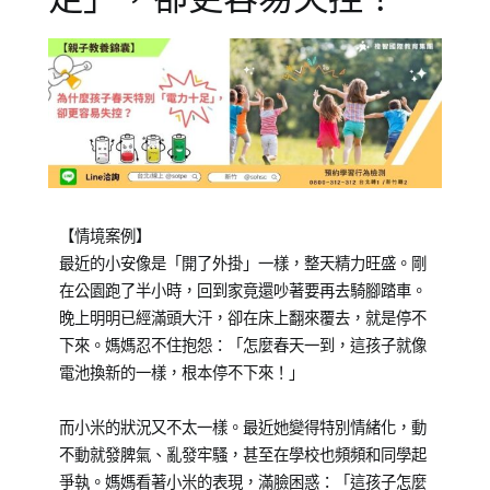
Posted
Posted
【情境案例】
on
in
最近的小安像是「開了外掛」一樣，整天精力旺盛。剛
2025-
專
在公園跑了半小時，回到家竟還吵著要再去騎腳踏車。
03-
欄
晚上明明已經滿頭大汗，卻在床上翻來覆去，就是停不
14
【親
下來。媽媽忍不住抱怨：「怎麼春天一到，這孩子就像
子
電池換新的一樣，根本停不下來！」
教
養
而小米的狀況又不太一樣。最近她變得特別情緒化，動
錦
不動就發脾氣、亂發牢騷，甚至在學校也頻頻和同學起
囊】
爭執。媽媽看著小米的表現，滿臉困惑：「這孩子怎麼