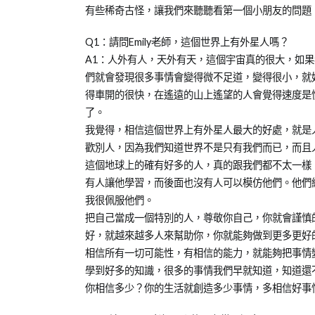
01-
人
培
有些稀奇古怪，讓我們來聽聽看第一個小朋友的問題
02
培
育
訓
Q1：請問Emily老師，這個世界上有外星人嗎？
心
A1：人外有人，天外有天，這個宇宙真的很大，如
得
們就會發現很多事情會變得微不足道，變得很小，就
分
得車開的很快，在遙遠的山上遙望的人會覺得速度是
享
了。
我覺得，相信這個世界上有外星人最大的好處，就是
歡別人，因為我們知道世界不是只有我們而已，而且
這個地球上的確有好多的人，真的跟我們都不太一樣
有人讓他學習，而後面也沒有人可以模仿他們。他們
我很佩服他們。
把自己當成一個特別的人，尊敬你自己，你就會謹慎
好，就越來越多人來幫助你，你就能夠做到更多更好
相信所有一切可能性，有相信的能力，就能夠把事情
學到好多的知識，很多的事情我們早就知道，知道還
你相信多少？你的生活就創造多少事情，多相信好事