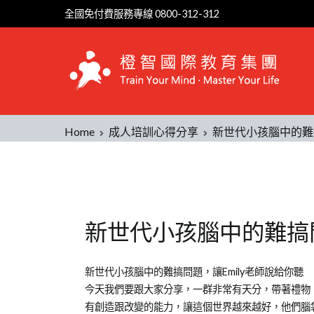
全國免付費服務專線 0800-312-312
Home
成人培訓心得分享
新世代小孩腦中的難搞
新世代小孩腦中的難搞問
Posted
Posted
Tagged
新世代小孩腦中的難搞問題，讓Emily老師說給你聽
on
in
教
今天我們要跟大家分享，一群非常有天分，帶著禮物
2018-
成
養
有創造跟改變的能力，讓這個世界越來越好，他們腦