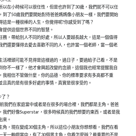
所以在小時候可以很任性，但是也許到了30歲，我們就不可以任
，到了50歲我們要開始對待爸爸媽媽像小朋友一樣，我們要開始
得這是一種很棒的人生，你覺得呢?你感受到了嗎？
會提供這個世界不同的智慧。
任務，帶給別人不同的好處，所以人要越長越大，這是一個值得
我們還要懂得去愛去喜歡不同的人，也許當一個老師，當一個老
生活裡頭可能不見得是這樣過的，過日子，要過給子己看，不是
到你不一樣了，他才會興起改變的念頭，這個我也經常提醒我自
，我相信不管做什麼，你的品德、你的標準要求有多高都不重
並且真的是有很多好處的事情，真實是很享受的。
少了？
之前我們在家庭當中或者是在很多的場合裡，我們都是主角。爸爸
們好像Superstar，很多時候真的我們想要的東西，或者是我
出來。
主角，現在變成30個主角，所以這位小朋友你想想看，我們在看
一天一齣戲當中，有了30個男主角，你看怎麼辦？最重要的不是