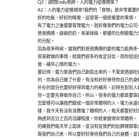
Q2：請問Emily老師，人的電力從哪裡來？
A2：人的電力從哪裡來?我們的「食物」是非常重
好的吃飯，好好的睡覺，這是第一個很重要的事情。
有了電力之後還要管理電力，就好像我們的電力公司
爸爸媽媽，爺爺奶奶，弟弟妹妹，那邊的比例跟電力
的分配。
因為很多時候，當我們對爸爸媽媽的愛的電力能夠多
很喜歡做的事情，給我們很多的肯定自信，而你從這
覺，補充心情的電力。
要記得，電力是我們自己創造出來的，不管是透過吃
的，你為自己做了什麼，有沒有好好善待你自己的身
外在的部分也要好好得到電力的補充，記得先對別人
你一定要先尊敬你自己，所以，很多的電力都是要靠
怎麼樣可以讓我們變成一個非常聰明的人，電力永遠
樣，我今天有沒有浪費電？聰明的人，每天都要好好
夠達到百分之百的活躍程度，你就會變得非常聰明。
的確我們每天早上起床，並沒有從我們的肚臍裡頭拿
靠我們自己來，所以要好好善待我們自己的身體，並