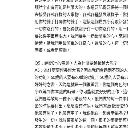
在的生活，世界也都是越來越豐富的，越來越繁盛的
既然宇宙有可能是無限大的，永遠要記得要保持一個
去接受各式各樣的人事物，各式各種發展跟樣子，你
用你的雙手打開你的雙手，迎接這個世界所有最新發
一切你沒有的，要記得歡迎所有一切你沒有的，用一
要記得宇宙無限大，我們要用一顆最簡單的心，來迎
情緒，當我們用最簡單的好奇心，冒險的心，這一切
困擾，或者是煩惱。
Q5：請問Emily老師，人為什麼要越長越大呢？
A5：為什麼要越長越大呢？因為我們會遇到不同的人
的功能，60歲的人要有60歲的功能，50歲的人要有
好好的念書，因為這就是一個很重要，你這個角色的
所以等到你30歲的時候，你可能就要好好的工作，
我們要尊敬每一種不同階段的人，他們做的每一件事
齡的時候要付出。想想看有時候，我們30歲會煩惱5
他沒有房子，也沒有車子，我跟他在一起會幸福嗎？
發生的一切，就放棄眼前的這一個，很多的事情是可
不管你投入多少，付出多少，我相信每個人都有不同