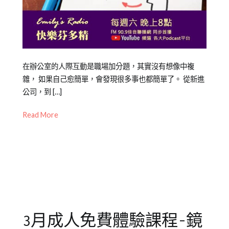
Posted
Posted
Tagged
在辦公室的人際互動是職場加分題，其實沒有想像中複
on
in
企
雜， 如果自己愈簡單，會發現很多事也都簡單了。 從新進
2021-
專
業
公司，到 […]
,
09-
欄
企
Read More
23
【職
業
場
HR
,
練
企
功
業
房】
培
訓
,
企
業
3月成人免費體驗課程-鏡
訓