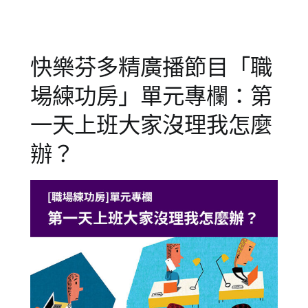
訓
練
,
成
快樂芬多精廣播節目「職
人
,
成
場練功房」單元專欄：第
人
學
一天上班大家沒理我怎麼
習
,
辦？
成
人
諮
詢
,
成
人
講
座