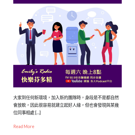
Posted
Posted
Tagged
大家到任何新環境，加入新的團隊時，身段是不是都自然
on
in
企
會放軟，因此很容易就建立起好人緣，但也會發現與某幾
2021-
專
業
位同事相處 […]
,
10-
欄
企
Read More
08
【職
業