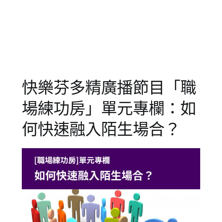
場
培
練
訓
,
功
企
房】
業
訓
練
,
成
快樂芬多精廣播節目「職
人
,
成
場練功房」單元專欄：如
人
學
何快速融入陌生場合？
習
,
成
人
諮
詢