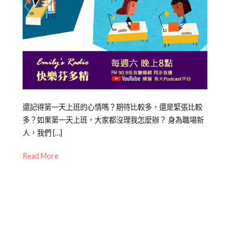
Posted
Posted
Tagged
還記得第一天上班的心情嗎？期待比較多，還是緊張比較
on
in
企
多？如果第一天上班，大家都沒理我怎麼辦？ 身為職場新
2021-
專
業
人，我們 […]
,
09-
欄
企
Read More
26
【職
業
場
HR
,
練
企
功
業
房】
培
訓
,