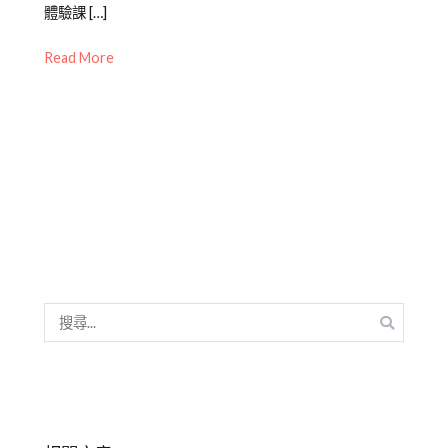
諮
2021-
成
北
體驗課 […]
詢
,
02-
人
中
Read More
成
23
課
心
,
人
程
成
講
人
,
座
演
說
,
聲
音
,
肢
體
,
舞
台
搜
尋
關
鍵
字: