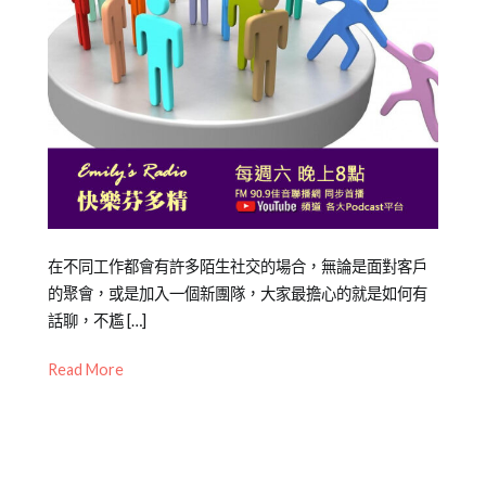
Posted
Posted
Tagged
在不同工作都會有許多陌生社交的場合，無論是面對客戶
on
in
企
的聚會，或是加入一個新團隊，大家最擔心的就是如何有
2021-
專
業
話聊，不尷 […]
,
09-
欄
企
Read More
30
【職
業
場
培
練
訓
,
功
企
房】
業