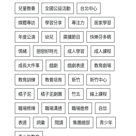
兒童教養
全國公益活動
台北中心
媒體專訪
學習分享
專注力
居家學習
年度公演
幼兒
廣播節目
快樂芬多精
情緒
戀戀好時光
成人學習
成人課程
成長大件事
戲劇
戲劇表達
教育劇場
教育訓練
教養培育
新竹
新竹中心
橘子泥
橘子泥劇團
竹北
線上課程
職場修煉
職場溝通
職場進修
自信
表達
詞彙
閱讀
集團總部
青少年