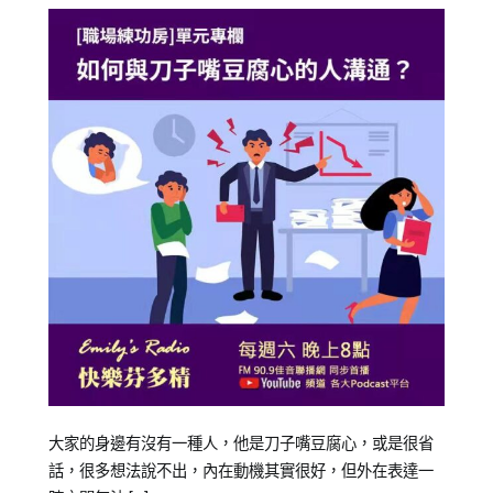
Posted
Posted
Tagged
大家的身邊有沒有一種人，他是刀子嘴豆腐心，或是很省
on
in
企
話，很多想法說不出，內在動機其實很好，但外在表達一