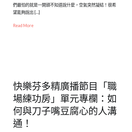
on
in
企
們最怕的就是一開頭不知道說什麼，空氣突然凝結！很希
2021-
專
業
望能夠說出 […]
,
11-
欄
成
Read More
30
【職
人
場
練
功
房】
快樂芬多精廣播節目「職
場練功房」單元專欄：如
何與刀子嘴豆腐心的人溝
通！