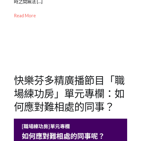
2021-
專
業
時之間無法 […]
,
10-
欄
企
Read More
14
【職
業
場
訓
練
練
,
功
成
房】
人
,
成
人
學
快樂芬多精廣播節目「職
習
,
成
場練功房」單元專欄：如
人
諮
何應對難相處的同事？
詢