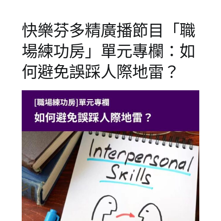
企
業
快樂芬多精廣播節目「職
訓
練
,
場練功房」單元專欄：如
成
人
,
何避免誤踩人際地雷？
成
人
學
習
,
成
人
諮
詢
,
成
人
講
座