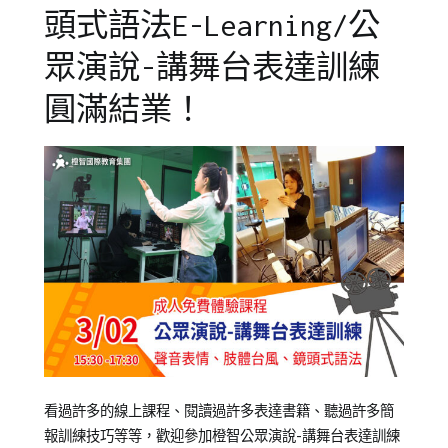
練
,
頭式語法E-Learning/公
成
人
,
眾演說-講舞台表達訓練
成
圓滿結業！
人
公
開
班
,
成
人
學
習
,
成
人
課
程
,
成
Posted
Posted
Tagged
看過許多的線上課程、閱讀過許多表達書籍、聽過許多簡
人
on
in
台
報訓練技巧等等，歡迎參加橙智公眾演說-講舞台表達訓練