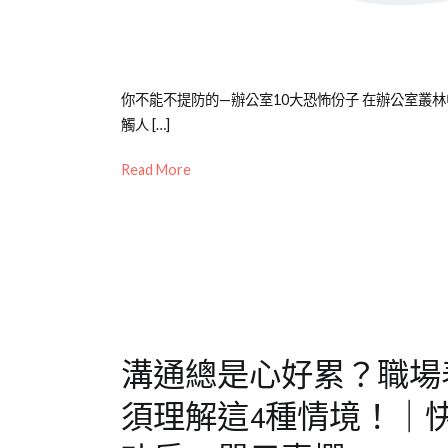
Posted
Posted
Tagged
你不能不提防的—辦公室10大恐怖份子 在辦公室叢
on
in
企
觸人 […]
2021-
媒
業
Read More
05-
體
訓
01
報
練
,
導/
教
活
育
動
訓
花
練
,
絮
跨
,
專
部
溝通總是心好累？職場
欄
門
【企
溝
須理解這4種情境！｜
業
通