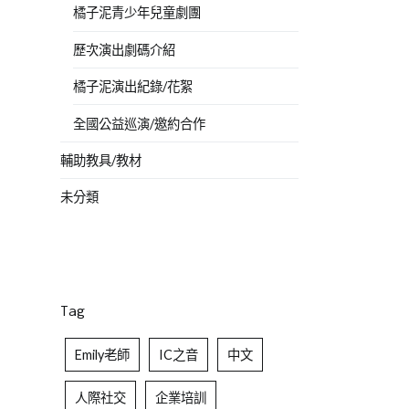
橘子泥青少年兒童劇團
歷次演出劇碼介紹
橘子泥演出紀錄/花絮
全國公益巡演/邀約合作
輔助教具/教材
未分類
Tag
Emily老師
IC之音
中文
人際社交
企業培訓