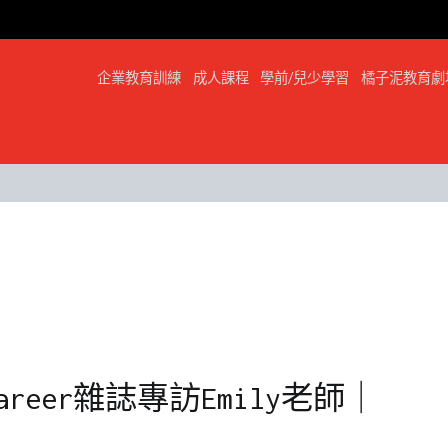
企業教育訓練
成人課程
學前/兒少學習
橘子泥教育劇
reer雜誌專訪Emily老師｜