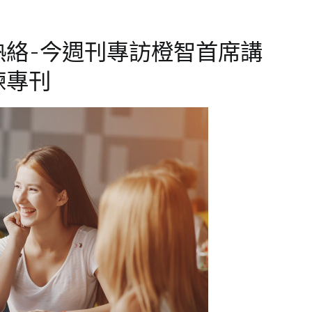
熱絡-今週刊專訪橙智首席講
練專刊