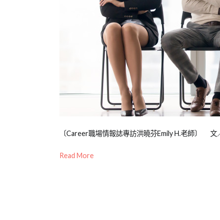
衝
突
,
企
業
訓
練
Posted
Posted
Tagged
〔Career職場情報誌專訪洪曉芬Emily H.老師〕 文／
on
in
教
Read More
2012-
媒
育
07-
體
訓
24
報
練
,
導/
跨
活
部
動
門