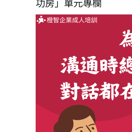
教
功房」單元專欄
育
訓
練
專
刊】