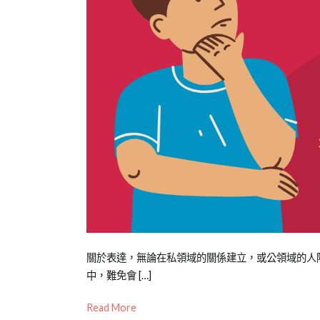
Posted
Posted
Tagged
關於表達，無論在私領域的關係建立，或公領域的人
on
in
銷
中，難免會 […]
2013-
企
售
Read More
09-
業
表