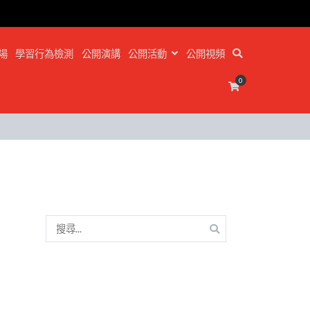
場
學習行為檢測
公開演講
公開活動
公開視頻
0
搜
尋
關
鍵
字: