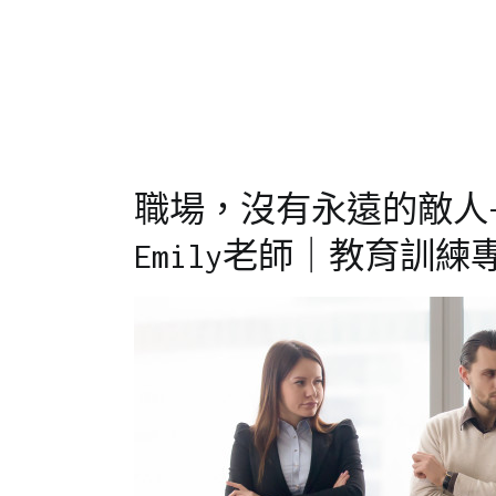
23
培
達
,
訓
跨
部
門
溝
通
,
教
職場，沒有永遠的敵人–
育
訓
Emily老師｜教育訓練
練
,
客
訴
,
職
場
溝
通
,
職
場