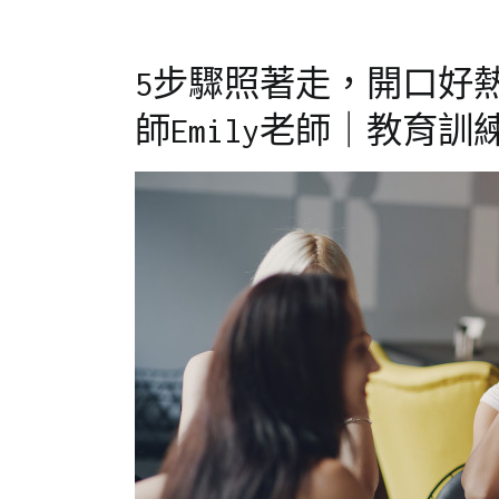
花
溝
絮
通
,
,
5步驟照著走，開口好
專
企
欄
業
師Emily老師｜教育訓
【企
訓
業
練
,
教
媒
育
體
訓
專
練
訪
專
刊】