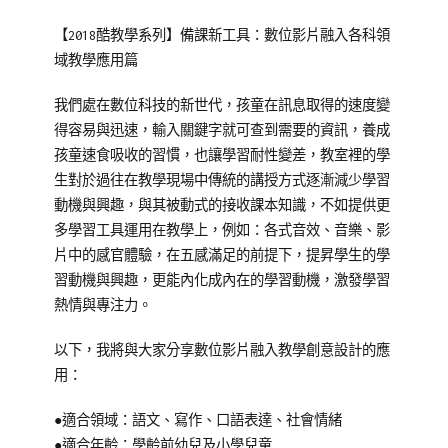
Posted
Posted
Tagged
【2018酷教學系列】備課新工具：數位影片融入各科領
on
in
教
域教學應用篇
2018-
兒
養
05-
少
培
我們處在數位科技的新世代，孩童在訊息取得的速度變
30
教
育
得容易與迅速，輸入關鍵字就可查到需要的資訊，養成
育
孩童速食吸收的習慣，也讓學習耐性變差，教室裡的學
知
生對於過往在教學現場中傳統的講授方式逐漸減少學習
識
動機與興趣，與其被動式的接收課本知識，不如提供更
多學習工具運用在教學上，例如：各式音效、音樂、影
片中的感官體驗，在五感滿足的前提下，提昇學生的學
習動機與興趣，更能內化成內在的學習動機，激發學習
熱情與專注力。
以下，我將與大家分享數位影片融入教學創意設計的應
用：
●適合領域：語文、寫作、口語表達、社會情緒
●適合年齡：學齡前幼兒及小學兒童