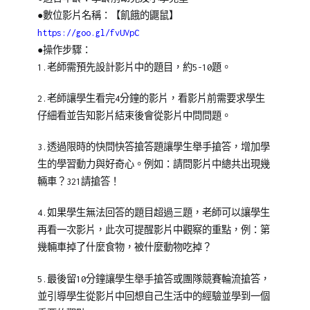
●數位影片名稱：【飢餓的鼴鼠】
https://goo.gl/fvUVpC
●操作步驟：
1.老師需預先設計影片中的題目，約5-10題。
2.老師讓學生看完4分鐘的影片，看影片前需要求學生
仔細看並告知影片結束後會從影片中問問題。
3.透過限時的快問快答搶答題讓學生舉手搶答，增加學
生的學習動力與好奇心。例如：請問影片中總共出現幾
輛車？321請搶答！
4.如果學生無法回答的題目超過三題，老師可以讓學生
再看一次影片，此次可提醒影片中觀察的重點，例：第
幾輛車掉了什麼食物，被什麼動物吃掉？
5.最後留10分鐘讓學生舉手搶答或團隊競賽輪流搶答，
並引導學生從影片中回想自己生活中的經驗並學到一個