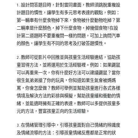
1.設計問答題目時，針對雷同畫面，教師須跳脫重複設
計題目的慣性，讓學生有多元思考表達的觀點，例如：
第一輛車有什麼食物掉下來，食物被什麼動物吃掉？第
二輛車是什麼顏色，掉下什麼食物，掉幾個食物?在設
計第二道題時不要重複問一樣的問題，可加上詢問汽車
的顏色，讓學生有不同的思考及打破答題慣性。
2.教師可從影片中回推並與孩童生活經驗連結，協助孩
童習得方法，並將運用於生活經驗裡。例如：如果鼴鼠
可以再重來一次，你有什麼好方法可以建議鼴鼠？當你
很生氣弟弟搶了你的玩具，你知道如果生氣會被媽媽
罵，你會怎麼做？教師可舉例並幫助孩童進行各式各樣
情境及解決方法的彩排與模擬，幫助孩童緩和衝動的情
緒，並能適時擁有正確的表達。教師可以多提供孩童多
元的方法，豐富孩童正向的生活經驗。
3.在情緒管理引導中，引導孩童面對自己情緒的辨識度
及情緒流導的方法：引導孩童情緒反應都是正常的狀