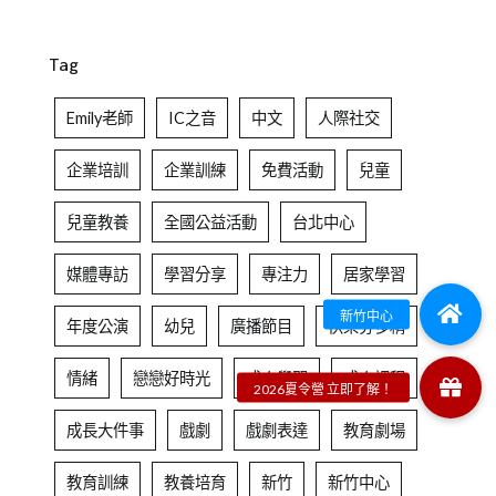
Tag
Emily老師
IC之音
中文
人際社交
企業培訓
企業訓練
免費活動
兒童
兒童教養
全國公益活動
台北中心
媒體專訪
學習分享
專注力
居家學習
年度公演
幼兒
廣播節目
快樂芬多精
情緒
戀戀好時光
成人學習
成人課程
成長大件事
戲劇
戲劇表達
教育劇場
教育訓練
教養培育
新竹
新竹中心