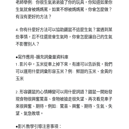
老師舉例: 你很生氣弟弟搶了你的玩具，你知道如果你
生氣就會被媽媽罵，如果不想被媽媽罵，你會怎麼做？
有沒有更好的方法？
4.你有什麼好方法可以協助鼴鼠不這麼生氣？當遇到某
些事情，忍不住還是會生氣時，你會怎麼讓自己的生氣
不影響別人？
●寫作應用—擴充詞彙量資料庫
1.影片中，玉米從車上掉下來，有誰可以告訴我，我們
可以運用什麼詞彙形容玉米？例: 鮮甜的玉米、金黃的
玉米
2.形容鼴鼠的心情轉變可以用什麼詞語？鼹鼠一開始發
現食物很興奮驚喜、食物被搶走很失望、再次看見車子
來很興奮、期待，例如: 驚喜、興奮、期待、生氣、失
望、氣急敗壞。
●影片教學引導注意事項：