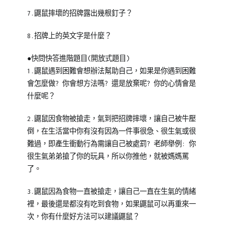
7.鼴鼠摔壞的招牌露出幾根釘子？
8.招牌上的英文字是什麼？
●快問快答進階題目(開放式題目)
1.鼴鼠遇到困難會想辦法幫助自己，如果是你遇到困難
會怎麼做? 你會想方法嗎? 還是放棄呢? 你的心情會是
什麼呢？
2.鼴鼠因食物被搶走，氣到把招牌摔壞，讓自己被牛壓
倒，在生活當中你有沒有因為一件事很急、很生氣或很
難過，即產生衝動行為需讓自己被處罰? 老師舉例: 你
很生氣弟弟搶了你的玩具，所以你推他，就被媽媽罵
了。
3.鼴鼠因為食物一直被搶走，讓自己一直在生氣的情緒
裡，最後還是都沒有吃到食物，如果鼴鼠可以再重來一
次，你有什麼好方法可以建議鼴鼠？