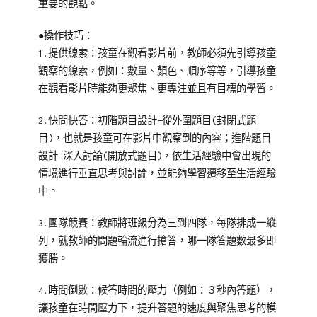
重要的觀點。
●操作技巧：
1.提供線索：孩童在觀看影片前，教師必須先引導孩童
觀察的線索，例如：數量、顏色、順序等等，引導孩童
在觀看影片時能夠更聚焦、更專注並且有目標的學習。
2.快問快答：初階題目設計—從外圍題目(封閉式題
目)，也就是孩童可在影片中觀察到的內容；進階題目
設計—深入討論(開放式題目)，依生活經驗中會出現的
情境進行垂直思考與討論，並能夠學習遷移至生活經驗
中。
3.團隊競賽：教師將班級分為三到四隊，每隊排成一縱
列，就教師的問題輪流進行搶答，哪一隊答題數最多即
獲勝。
4.時間倒數：候答時間的壓力（例如：３秒內答題），
讓孩童在時間壓力下，提升答題的速度與聚焦思考的模