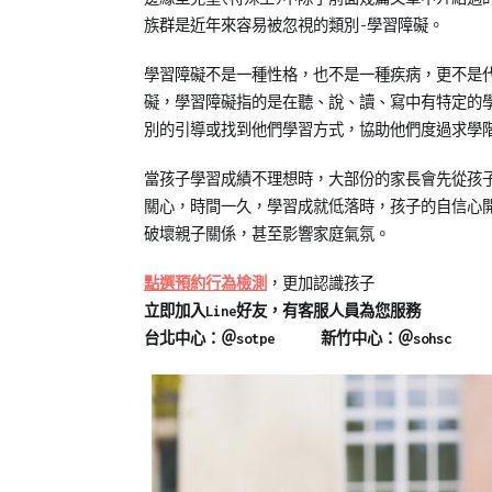
on
in
族群是近年來容易被忽視的類別-學習障礙。
2022-
兒
04-
少
學習障礙不是一種性格，也不是一種疾病，更不是
15
教
礙，學習障礙指的是在聽、說、讀、寫中有特定的
育
別的引導或找到他們學習方式，協助他們度過求學
知
識
當孩子學習成績不理想時，大部份的家長會先從孩子
關心，時間一久，學習成就低落時，孩子的自信心
破壞親子關係，甚至影響家庭氣氛。
點選預約行為檢測
，更加認識孩子
立即加入Line好友，有客服人員為您服務
台北中心：＠sotpe 新竹中心：＠sohsc