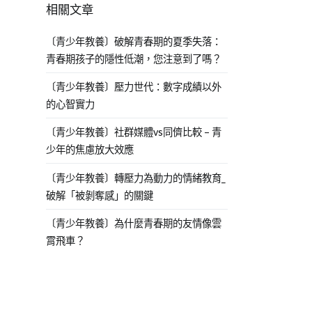
相關文章
〔青少年教養〕破解青春期的夏季失落：
青春期孩子的隱性低潮，您注意到了嗎？
〔青少年教養〕壓力世代：數字成績以外
的心智實力
〔青少年教養〕社群媒體vs同儕比較 – 青
少年的焦慮放大效應
〔青少年教養〕轉壓力為動力的情緒教育_
破解「被剝奪感」的關鍵
〔青少年教養〕為什麼青春期的友情像雲
霄飛車？