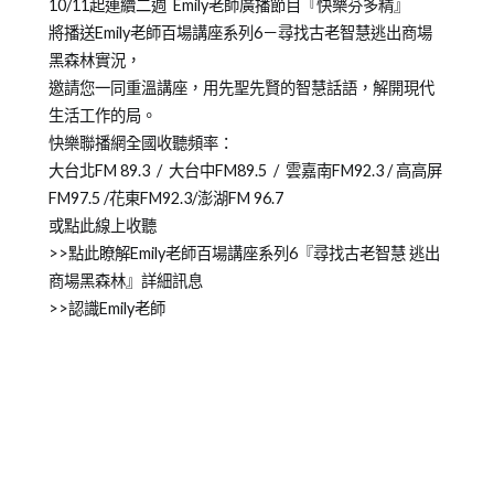
10/11起連續二週 Emily老師廣播節目『快樂芬多精』
將播送Emily老師百場講座系列6－尋找古老智慧逃出商場
黑森林實況，
邀請您一同重溫講座，用先聖先賢的智慧話語，解開現代
生活工作的局。
快樂聯播網全國收聽頻率：
大台北FM 89.3 / 大台中FM89.5 / 雲嘉南FM92.3 / 高高屏
FM97.5 /花東FM92.3/澎湖FM 96.7
或點此線上收聽
>>點此瞭解Emily老師百場講座系列6『尋找古老智慧 逃出
商場黑森林』詳細訊息
>>認識Emily老師