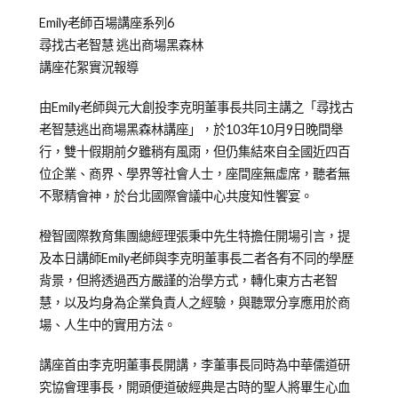
Posted
Posted
Tagged
Emily老師百場講座系列6
on
in
Emily
尋找古老智慧 逃出商場黑森林
2014-
洪
老
講座花絮實況報導
10-
曉
師
13
芬
由Emily老師與元大創投李克明董事長共同主講之「尋找古
Emily
老智慧逃出商場黑森林講座」，於103年10月9日晚間舉
老
行，雙十假期前夕雖稍有風雨，但仍集結來自全國近四百
師
位企業、商界、學界等社會人士，座間座無虛席，聽者無
課
不聚精會神，於台北國際會議中心共度知性饗宴。
程
橙智國際教育集團總經理張秉中先生特擔任開場引言，提
及本日講師Emily老師與李克明董事長二者各有不同的學歷
背景，但將透過西方嚴謹的治學方式，轉化東方古老智
慧，以及均身為企業負責人之經驗，與聽眾分享應用於商
場、人生中的實用方法。
講座首由李克明董事長開講，李董事長同時為中華儒道研
究協會理事長，開頭便道破經典是古時的聖人將畢生心血