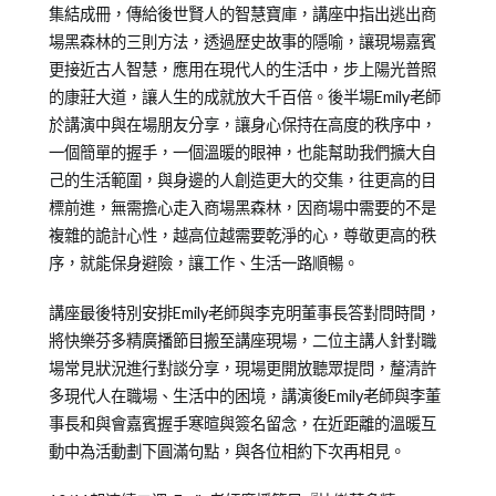
集結成冊，傳給後世賢人的智慧寶庫，講座中指出逃出商
場黑森林的三則方法，透過歷史故事的隱喻，讓現場嘉賓
更接近古人智慧，應用在現代人的生活中，步上陽光普照
的康莊大道，讓人生的成就放大千百倍。後半場Emily老師
於講演中與在場朋友分享，讓身心保持在高度的秩序中，
一個簡單的握手，一個溫暖的眼神，也能幫助我們擴大自
己的生活範圍，與身邊的人創造更大的交集，往更高的目
標前進，無需擔心走入商場黑森林，因商場中需要的不是
複雜的詭計心性，越高位越需要乾淨的心，尊敬更高的秩
序，就能保身避險，讓工作、生活一路順暢。
講座最後特別安排Emily老師與李克明董事長答對問時間，
將快樂芬多精廣播節目搬至講座現場，二位主講人針對職
場常見狀況進行對談分享，現場更開放聽眾提問，釐清許
多現代人在職場、生活中的困境，講演後Emily老師與李董
事長和與會嘉賓握手寒暄與簽名留念，在近距離的溫暖互
動中為活動劃下圓滿句點，與各位相約下次再相見。