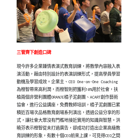
三管齊下創造口碑
現今許多企業鍾情表演式教育訓練，將教學內容融入表
演活動，藉由特別設計的表演訓練形式，提高學員學習
動機及學習成效。企業主、CEO One-on-One Coaching
為橙智帶來高利潤，而橙智則把獲利10%用於社會，扶
植兩個非營利團體ORANJE橘子泥劇團、ACART創作藝術
協會，進行公益講座，免費教師培訓，橘子泥劇團已累
積近百場次品格教育劇場系列演出，透過公益分享的形
式，讓社會大眾沒有門檻地接近實用的知識與智慧。洪
曉芬表示橙智從未打過廣告，卻成功打造出企業高級教
育訓練的形象，有數十個CEO前來上課，可見得CEO之間