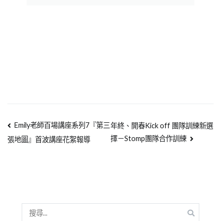
Emily老師百場講座系列7『第三
年終、開春Kick off 團隊訓練新選
擇－Stomp團隊合作訓練
張地圖』首波講座花絮報導