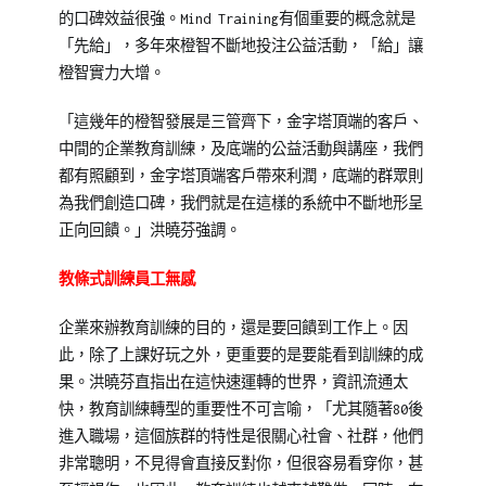
的口碑效益很強。Mind Training有個重要的概念就是
「先給」，多年來橙智不斷地投注公益活動，「給」讓
橙智實力大增。
「這幾年的橙智發展是三管齊下，金字塔頂端的客戶、
中間的企業教育訓練，及底端的公益活動與講座，我們
都有照顧到，金字塔頂端客戶帶來利潤，底端的群眾則
為我們創造口碑，我們就是在這樣的系統中不斷地形呈
正向回饋。」洪曉芬強調。
教條式訓練員工無感
企業來辦教育訓練的目的，還是要回饋到工作上。因
此，除了上課好玩之外，更重要的是要能看到訓練的成
果。洪曉芬直指出在這快速運轉的世界，資訊流通太
快，教育訓練轉型的重要性不可言喻，「尤其隨著80後
進入職場，這個族群的特性是很關心社會、社群，他們
非常聰明，不見得會直接反對你，但很容易看穿你，甚