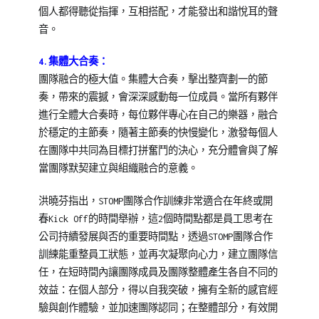
個人都得聽從指揮，互相搭配，才能發出和諧悅耳的聲
音。
4.集體大合奏：
團隊融合的極大值。集體大合奏，擊出整齊劃一的節
奏，帶來的震撼，會深深感動每一位成員。當所有夥伴
進行全體大合奏時，每位夥伴專心在自己的樂器，融合
於穩定的主節奏，隨著主節奏的快慢變化，激發每個人
在團隊中共同為目標打拼奮鬥的決心，充分體會與了解
當團隊默契建立與組織融合的意義。
洪曉芬指出，STOMP團隊合作訓練非常適合在年終或開
春Kick Off的時間舉辦，這2個時間點都是員工思考在
公司持續發展與否的重要時間點，透過STOMP團隊合作
訓練能重整員工狀態，並再次凝聚向心力，建立團隊信
任，在短時間內讓團隊成員及團隊整體產生各自不同的
效益：在個人部分，得以自我突破，擁有全新的感官經
驗與創作體驗，並加速團隊認同；在整體部分，有效開