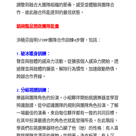
調整到融合大團隊組織的節奏，感受並體驗與團隊合
作、彼此融合所能達到的最佳狀態。
鍋碗瓢盆開啟團隊能量
洪曉芬說明STOMP團隊合作訓練4步驟，包括：
1.破冰暖身訓練：
聲音與肢體的感染力活動。從擴張個人感染力開始，透
過聲音與肢體的擴張，解除行為慣性，加速啟動熱情，
跨越合作界線。
2.分組視譜訓練：
樂器與團隊角色的扮演。小組夥伴開始挑選樂器並學習
辨識鼓譜，從中認識團隊的規則與團隊角色扮演，了解
一場最佳的演奏，來自每位夥伴都有一致的共同目標，
在其中扮演最適合的角色也就能發揮所長。在此階段，
學員們在挑選樂器時也凸顯了他（她）的性格：有人喜
歡挑選聲音漂亮的器物，如鍋蓋、洗衣板等；有人沉