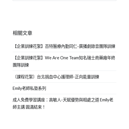
相關文章
【企業訓練花絮】百特醫療內勤同仁-廣播劇錄音團隊訓練
【企業訓練花絮】We Are One Team知名瑞士商藥廠年終
團隊訓練
〔課程花絮〕台北捐血中心護理師-正向能量訓練
Emily老師私塾系列
成人免費學習講座：高敏人-天賦優勢與相處之道 Emily老
師主講 圓滿結束！