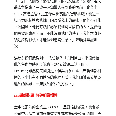
「一對一的訓練，必須低調、耐心又嚴厲，這幾年老天
爺密集送來了一波一波領導人來到我的面前，企業主、
CEO、高階主管，是工作中極高壓的智能挑戰，也是一
場心力的精進與修煉。因為隱私上的需求，他們不可能
上公開班，他們有煩惱必須找到可以信任的人，提供他
們需要的東西，而且不能浪費他們的時間，我們本身必
須進步得很快，才能做到這塊生意。」洪曉芬坦誠地
說。
洪曉芬如何能得到CEO的信賴？「開門見山，不浪費彼
此的生命與時間；誠實，CEO喜歡聽真話，Mind
Training雖然從美國引進，但與許多中國古老哲理都相
通的。事情有不同進階的處理方式，我們開誠布公地談
遇到的困難，一起找到解決的方法。」
CEO導師指導 打破組織慣性
金字塔頂端的企業主、CEO，一旦對培訓滿意，也會派
公司中高階主管前來橙智受訓或委託辦理公司內訓，帶