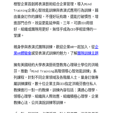
橙智企業首創將表演藝術結合企業管理，導入Mind
絮
,
Training企業心智效能訓練與表演式應用行為訓練，藉
洪
由量身訂作的課程，不僅好玩有趣，還能打破慣性，增
曉
進部門合作，效益更能延伸兩、三年，可謂CEO用很
芬
好，組織或團隊用更好，無怪乎成為CEO爭相宣傳的一
Emily
堂課。
老
師
親身參與表演式團隊訓練，歡迎企業HR一起加入，從
企
課
業HR體驗會
感受表演式訓練的魅力，了解
團隊訓練主題
程
,
企
擁有美國紐約大學表演藝術暨教育心理碩士學位的洪曉
業
芬，推動「Mind Training高階領導心智效能訓練」系
培
列課程，針對不同企業領域及各階層人士，量身訂做專
訓
屬訓練課程，數十位企業主與CEO指定洪曉芬擔任私人
教練進行一對一的教練，訓練內容包括：溝通心理學、
領導心理學、組織與人際效應、組織積極心理學、企業
教練心法、公共演說訓練等訓練。