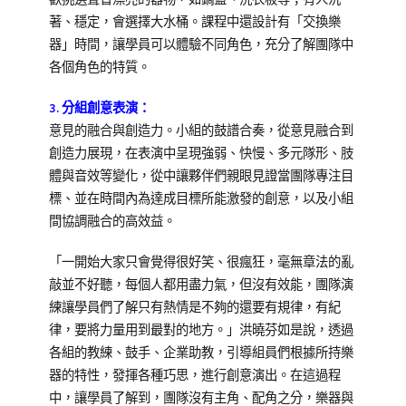
著、穩定，會選擇大水桶。課程中還設計有「交換樂
器」時間，讓學員可以體驗不同角色，充分了解團隊中
各個角色的特質。
3.分組創意表演：
意見的融合與創造力。小組的鼓譜合奏，從意見融合到
創造力展現，在表演中呈現強弱、快慢、多元隊形、肢
體與音效等變化，從中讓夥伴們親眼見證當團隊專注目
標、並在時間內為達成目標所能激發的創意，以及小組
間協調融合的高效益。
「一開始大家只會覺得很好笑、很瘋狂，毫無章法的亂
敲並不好聽，每個人都用盡力氣，但沒有效能，團隊演
練讓學員們了解只有熱情是不夠的還要有規律，有紀
律，要將力量用到最對的地方。」洪曉芬如是說，透過
各組的教練、鼓手、企業助教，引導組員們根據所持樂
器的特性，發揮各種巧思，進行創意演出。在這過程
中，讓學員了解到，團隊沒有主角、配角之分，樂器與