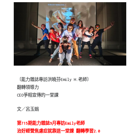
Posted
Posted
Tagged
〔能力雜誌專訪洪曉芬Emily H.老師〕
on
in
集
翻轉領導力
2015-
媒
團
CEO爭相宣傳的一堂課
09-
體
總
16
報
部
文／呂玉娟
導/
活
第715期能力雜誌9月專訪Emily老師
動
治好經營焦慮症就靠這一堂課 翻轉學習2.0
花