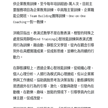
供企業教育訓練，至今每年培訓超過1萬人次。目前主
要服務項目為企業教育訓練、中高階主管訓練、企業職
能公開班、Team Building團隊訓練、One-on-One
Coaching一對一教練。
洪曉芬指出，表演式教學不是在教表演，橙智的特殊之
處是採用靜態Mind Training心智效能訓練與表演式應
用行為訓練，藉由動、靜態交叉學習，從內在觀念引導
到外在具體實踐成果，促成新思維，並轉化為持續的行
動力。
在靜態課程上，透過企業心智效能訓練，從組織心理、
個人心理分析、人類行為模式與心理連結，佐以企業案
例與工作連結，協助跳脫思考及決策盲點；動態課程則
是透過外在行為的引導、激化、促動與啟發，引發內在
動機，在歡樂、趣味、放鬆的情境下，引導學員內化訓
練主題，促成改變。