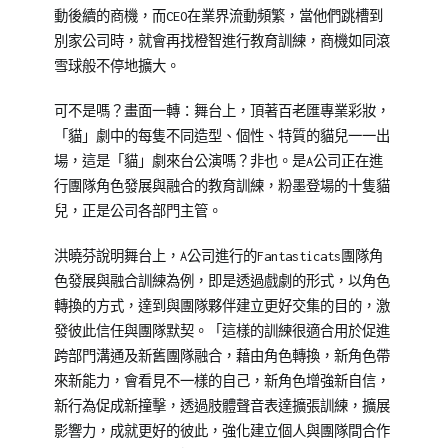
動後續的商機，而CEO在業界流動頻繁，當他們跳槽到
別家公司時，就會再找橙智進行教育訓練，商機如同滾
雪球般不停地擴大。
可不是嗎？畫面一轉：舞台上，頂著百老匯專業彩妝，
「貓」劇中的每隻不同造型、個性、特質的貓兒一一出
場，這是「貓」劇來台公演嗎？非也。是A公司正在進
行團隊角色發展與融合的教育訓練，粉墨登場的十隻貓
兒，正是公司各部門主管。
洪曉芬說明舞台上，A公司進行的Fantasticats團隊角
色發展與融合訓練為例，即是透過戲劇的形式，以角色
轉換的方式，達到與團隊夥伴建立更好交集的目的，激
發彼此信任與團隊默契。「這樣的訓練很適合用於促進
跨部門溝通及新舊團隊融合，藉由角色轉換，新角色帶
來新能力，會看見不一樣的自己，新角色增強新自信，
新行為促成新撞擊，透過肢體聲音表達擴張訓練，擴展
影響力，成就更好的彼此，強化建立個人與團隊間合作