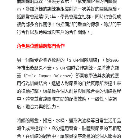
而訓練的成效，洪曉芬表示，「依受訓企業的回饋顯
示，參加這樣的訓練為組織創造一次美好的關係經驗，
話題常會延燒1到2年，學員會建立社群，同時也會促成
很內部多合作關係，包括同部門垂直的傳承、跨部門平
行合作以及跨領域與客戶的合作關係。」
角色易位體驗跨部門合作
另一個頗受企業界歡迎的「STOMP團隊訓練」，從2005
年推出後歷久不衰，STOMP團隊合作訓練，是將達克羅
茲（Emile Jaques-Dalcroze）節奏教學法與表演式應
用行為訓練結合，透過人對節奏的自然反應所表達出來
的律動打擊，讓學員在個人創意與團隊合奏的訓練過程
中，體會並實踐團隊之間的配搭效應，一致性、協調
度、融合力與創造力。
將鍋碗瓢盆、掃把、水桶、變形汽油桶等日常生活用品
轉化成表達媒介，充分運用聲音、肢體與節奏的互相配
合，在訓練的過程中，讓學員循序漸進的從個人節奏的