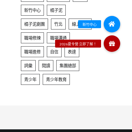
新竹中心
橘子泥
橘子泥劇團
竹北
線上課程
職場修煉
職場溝通
職場進修
自信
表達
詞彙
閱讀
集團總部
青少年
青少年教育