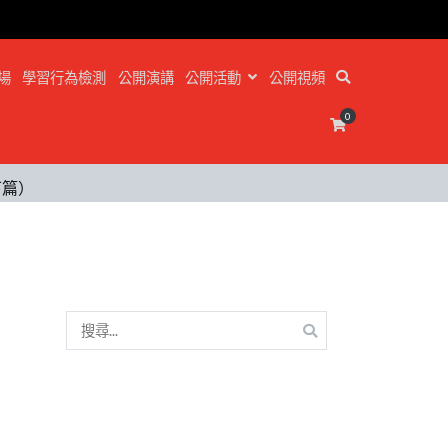
場
學習行為檢測
公開演講
公開活動
公開視頻
0
下篇）