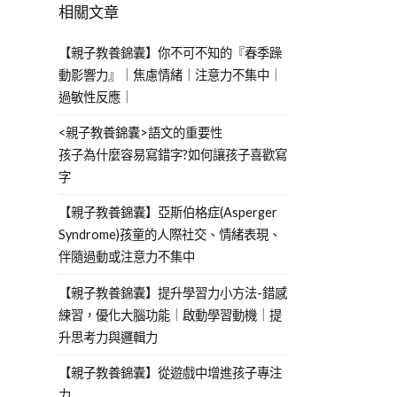
相關文章
【親子教養錦囊】你不可不知的『春季躁
動影響力』｜焦慮情緒｜注意力不集中｜
過敏性反應｜
<親子教養錦囊>語文的重要性
孩子為什麼容易寫錯字?如何讓孩子喜歡寫
字
【親子教養錦囊】亞斯伯格症(Asperger
Syndrome)孩童的人際社交、情緒表現、
伴隨過動或注意力不集中
【親子教養錦囊】提升學習力小方法-錯感
練習，優化大腦功能｜啟動學習動機｜提
升思考力與邏輯力
【親子教養錦囊】從遊戲中增進孩子專注
力