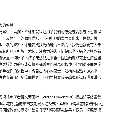
命的智慧
們寫生、素描，不外乎就是運用了我們的感覺統合系統，也就是
元，反射至手的動作聯結，而把所見的畫面畫出來，這就是模
與重覆的練習，才能養成我們的能力。然而，我們也發現有大部
繪其所見、所想，尤其是注意力缺失、情緒躁動、過動等這類新
就像畫一棟房子，孩子無法只是平視一個面向就能完全理解並畫
與表達能力的形成有賴各種感官間訊息的轉換，他們從不同角度
動手操作的過程中，將自己內心的感受、建構的觀點，透過平
方式與管道告諸這個世界，我們要教會孩子學會和這個世界溝通
學者羅文菲爾特（Viktor Lowenfeld）提出兒童繪畫發
4歲以前兒童的繪畫技能與表達模式，本期針對學齡前階段圖示期
智國際教育集團多年繪畫教學引導與研究結果，從另一個觀點探