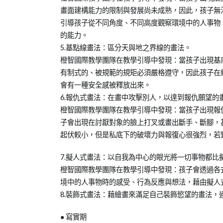
畫面建構能力的限制與發展尚未成熟，因此，孩子無
引導孩子從不同角度、不同高度觀察環境中的人事物
的能力。
5.基點線畫法：區分天與地之界線的畫法。
橙智國際教學團隊在教學引導中發現：當孩子出現基
有制式的、被規範的規矩必須嚴格遵守，因此孩子在
會有一種安全感被釋放出來。
6.報仇式畫法：在畫中攻擊別人，以達到報仇願望的
橙智國際教學團隊在教學引導中發現：當孩子出現報
子會出現在討厭對象的臉上打叉或畫出斷手、斷腳，
起伏較小，但是私底下的破壞力與報復心很強烈，若
7.擬人式畫法：以自我為中心的眼光將一切事物都比
橙智國際教學團隊在教學引導中發現：孩子會透過各
境中的人事物時的感受、行為反應與想法，藉由擬人
8.裝飾式畫法：藉繪畫來滿足自己裝飾慾望的畫法
● 寫實期