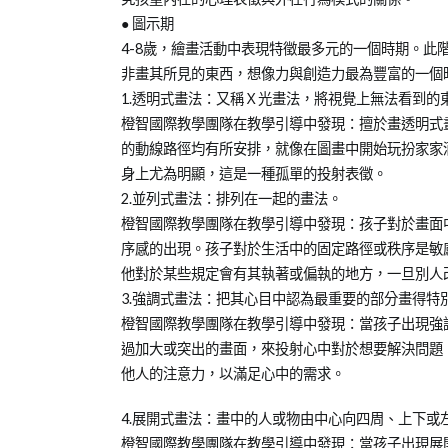
● 圖示期
4-8歲，繪畫活動中表現特徵最多元的一個時期。此
非畫其所見的東西，想像力與創造力最為豐富的一個
1.透明式畫法：又稱Ｘ光畫法，將視覺上無法看到的
橙智國際教學團隊在教學引導中發現：擅於畫透明式
的動線路徑均有所安排，就像在圖畫中開始玩扮家家
身上尤為明顯，這是一種孤單的投射表徵。
2.並列式畫法：排列在一起的畫法。
橙智國際教學團隊在教學引導中發現：孩子對於畫面
序感的出現。孩子對於生活中的固定路徑或秩序是敏
他對於某些規定會有其執著或偏執的地方，一旦別人
3.強調式畫法：把其心目中認為最重要的部分畫得特
橙智國際教學團隊在教學引導中發現：當孩子出現強
過加大或突出的畫面，來投射心中對於想要解決問題
他人的注意力，以滿足心中的需求。
4.展開式畫法：畫中的人或物由中心向四周、上下或
橙智國際教學團隊在教學引導中發現：當孩子出現展