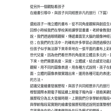
on
in
居
2015-
兒
家
從另外一個觀點看孩子
01-
少
學
在繪畫引導中，與孩子共同經歷非凡的旅行（下篇）
08
教
習
,
還給孩子一塊立體的畫布，從不同角度觀察與創造生
育
教
回想小時候我們在學校美術課學習畫畫，老師會教我
知
養
說，我們透過眼睛觀察，傳遞畫面至大腦的鏡像神經
識
培
,
仿；在我們的生活中，的確有許多學習必須透過模仿
專
育
份孩子似乎無法靜下來乖乖地在一張平面的畫布上彩
欄
世代兒童，因為他們看世界的角度是立體且多元的，
【親
下來，他們需要高度、深度、立體感，結合感官功能
子
觀察，用不同的圖像表達，用各種方式說明，孩子在
教
面、立體的圖像表徵實踐出來，運用各種可能的表達
養
的方法。
錦
認識兒童繪畫發展歷程，與孩子共同經歷非凡的旅行
囊】
橙智國際本期電子報延續上期電子報內容，德裔美籍藝術教育
展歷程分為五大發展時期，上期我們分享學齡前階段
與學齡階段寫實期的繪畫發展歷程簡述說明並匯整橙
究孩童內在的心理表徵與外在行為模式的關係。