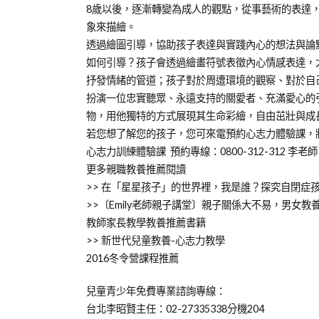
8歲以後，逐漸轉變為成人的觀點，從事藝術的表達
象來描繪。
透過繪圖引導，協助孩子表達與實踐內心的想法與論
如何引導？孩子會透過繪畫符號表徵內心情感表達，
抒發情緒的管道；孩子對於周遭環境的觀察、對於自
扮演一位忠實聽眾、永遠支持的關愛者、充滿愛心的
物，用他獨特的方式展現其生命彩繪，自由茁壯與成
若您想了解您的孩子，您可來電預約心志力體驗課，
心志力訓練體驗課 預約專線：0800-312-312 李老師
更多親職教養推薦閱讀
>> 在「星星孩子」的世界裡，我是誰？探究自閉症
>>〔Emily老師親子講堂〕親子關係大不易，男女教
教師家長教學教養推薦書籍
>> 新世代兒童教養-心志力教學
2016冬令營課程推薦
兒童青少年免費專業諮詢專線：
台北李昭賢主任：02-27335338分機204