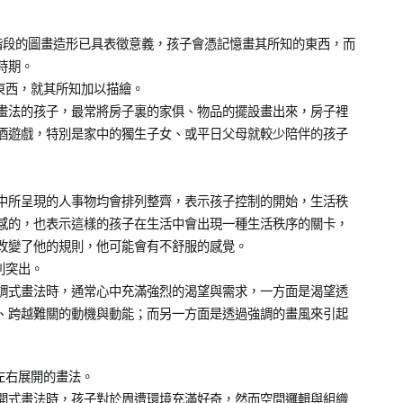
階段的圖畫造形已具表徵意義，孩子會憑記憶畫其所知的東西，而
時期。
東西，就其所知加以描繪。
畫法的孩子，最常將房子裏的家俱、物品的擺設畫出來，房子裡
酒遊戲，特別是家中的獨生子女、或平日父母就較少陪伴的孩子
中所呈現的人事物均會排列整齊，表示孩子控制的開始，生活秩
感的，也表示這樣的孩子在生活中會出現一種生活秩序的關卡，
改變了他的規則，他可能會有不舒服的感覺。
別突出。
調式畫法時，通常心中充滿強烈的渴望與需求，一方面是渴望透
、跨越難關的動機與動能；而另一方面是透過強調的畫風來引起
左右展開的畫法。
開式畫法時，孩子對於周遭環境充滿好奇，然而空間邏輯與組織