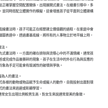
法正確掌握空間配置關係，出現展開式畫法。在繪畫引導中，多
，並同時搭配立體實作的模擬，這會增進孩子從平面到立體建構
底線畫法時，孩子可能正在經歷建立價值觀的過程，在家庭中會
繪圖表達中，透過畫基底線，將所有的人事物立於地平線上時，
畫法。
仇式畫法時，一方面的確在排除與流導心中的不滿情緒，通常孩
甚或完成作品後撕碎的現象，孩子在生活中的外在行為與反應的
對象為手足可能會有毀滅性的破壞與爭執。
擬為人的畫法。
式各樣的動物或物品賦予生命或擬人的動作，自我投射出面對環
式的畫法來逃避或彰顯學習。
，通常女生出現比例較男生高，對女生來說通常是美的象徵。