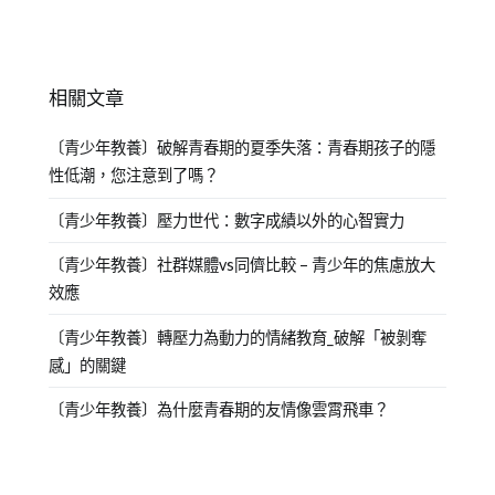
相關文章
〔青少年教養〕破解青春期的夏季失落：青春期孩子的隱
性低潮，您注意到了嗎？
〔青少年教養〕壓力世代：數字成績以外的心智實力
〔青少年教養〕社群媒體vs同儕比較 – 青少年的焦慮放大
效應
〔青少年教養〕轉壓力為動力的情緒教育_破解「被剝奪
感」的關鍵
〔青少年教養〕為什麼青春期的友情像雲霄飛車？