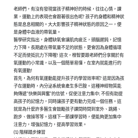
on
in
教
2018-
兒
養
老師們，有沒有發現當孩子精神好的時候，往往心情，課
03-
少
培
業，運動上的表現也會跟著很出色呢? 孩子的身體和精神狀
26
教
育
態是息息相關的。大大影響孩子精神狀態的原因之一，便
育
是身體中血液的帶氧量。
知
醫學研究指出，身體缺氧會讓肌肉疲乏，頭腦遲鈍，記憶
識
力下降。長期處在帶氧量不足的狀態，更會因為身體循環
不足而使抵抗力下降喔! 這次，橙智要跟老師們分享關於有
氧運動的小常識，以及一個簡單易懂，在室內就能進行的
有氧運動!
首先，為何有氧運動能提升孩子的學習效率呢? 這是因為孩
子在運動時，內分泌系統會產生多巴胺。這種神經物質能
夠傳遞“快樂與興奮”的信號，促使注意力集中; 不但有助提
高孩子的記憶力，同時讓孩子更有動力完成一個任務。這
就是為什麼許多醫生會鼓勵孩子課間時間到室外、跳繩、
跑步、做操等等。這樣下一節課學習時，便能夠更加集中
注意力，增強記憶力，提高學習效果。
(1) 階梯踏步練習