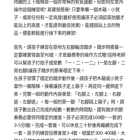
持續的上下階梯是一個非常棒的有氧運動。但如何在室內
操作這個練習呢? 其實很簡單! 只要準備一個木箱、小凳
子、或是任何有一定高度(最好使用讓孩子必須認真抬腿才
能站上的高度，才能達到最佳效果)，能穩固站上去的物
品，便能輕鬆進行接下來的練習!
首先，請孩子練習在原地左右腳輪流踏步。踏步時膝蓋一
定要確實彎曲至90度，才是最標準的操作方式喔!這時老師
可以幫孩子打拍子或是數 「一，二，一二」(一是左腳，二
是右腳)讓孩子踏步的節奏穩定下來。
在孩子習慣了穩定的踏步動作後，請孩子把木箱或小凳子
當作一層階梯，接著讓孩子走上箱子，再從同一邊倒退下
來。完整一組的動作內容會是: 「右腳上、左腳上、右腳
退、左腳退」。每一組的第一腳 「右腳踩上箱子」時，請
孩子數出自己完成的組數。數數的時間點，還有踏步的節
奏務必要保持穩定的速度。孩子必須完成100組= 一套(約
3-5分鐘)。完成一套後，可以休息三十秒後再繼續完成下
一套。孩子的練習目標會是3-4套，相當於300-400組，大