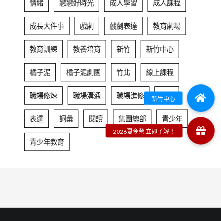
情緒
戀戀好時光
成人學習
成人課程
成長大件事
戲劇
戲劇表達
教育劇場
教育訓練
教養培育
新竹
新竹中心
橘子泥
橘子泥劇團
竹北
線上課程
職場修煉
職場溝通
職場進修
自信
表達
詞彙
閱讀
集團總部
青少年
青少年教育