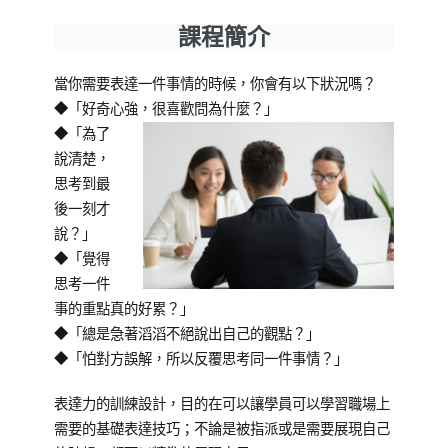
Posted
Posted
課程簡介
on
in
2021-
成
當你需要表達一件事情的時候，你會有以下狀況嗎？
08-
人
◆「好奇心強，很喜歡問為什麼？」
16
課
◆「為了
程
說清楚，
思考到最
後一刻才
說？」
◆「覺得
思考一件
事的重點真的好累？」
◆「總是急著滔滔不絕說出自己的觀點？」
◆「怕對方誤解，所以反覆思考同一件事情？」
表達力的訓練設計，目的在可以讓學員可以學習職場上
需要的基礎表達技巧；不論是被指派或是需要展現自己