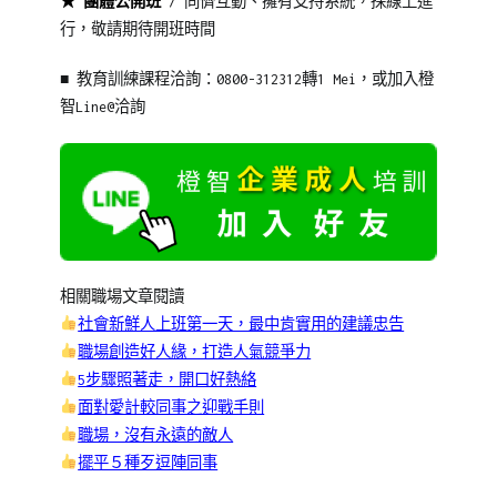
★ 團體公開班
/ 同儕互動、擁有支持系統，採線上進
行，敬請期待開班時間
■ 教育訓練課程洽詢：0800-312312轉1 Mei，或加入橙
智Line@洽詢
相關職場文章閱讀
社會新鮮人上班第一天，最中肯實用的建議忠告
職場創造好人緣，打造人氣競爭力
5步驟照著走，開口好熱絡
面對愛計較同事之迎戰手則
職場，沒有永遠的敵人
擺平５種歹逗陣同事