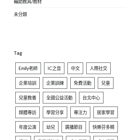
輔助教具/教材
未分類
Tag
Emily老師
IC之音
中文
人際社交
企業培訓
企業訓練
免費活動
兒童
兒童教養
全國公益活動
台北中心
媒體專訪
學習分享
專注力
居家學習
年度公演
幼兒
廣播節目
快樂芬多精