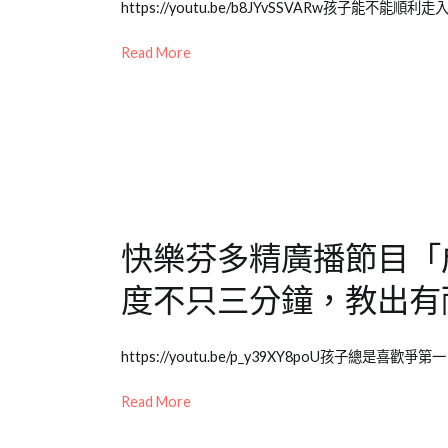
Posted
Posted
Tagged
https://youtu.be/b8JYvSSVARw孩子能不
習
新
on
in
成
竹
2021-
Emily
長
Read More
中
09-
老
大
心
,
29
師
件
兒
專
事
,
童
欄
兒
教
【成
童
養
長
教
大
養
快樂芬多精廣播節目「
件
事】
,
度不只三分鐘，教出有
兒
少
Posted
Posted
Tagged
教
https://youtu.be/p_y39XY8poU孩子總是
on
in
成
育
2021-
Emily
長
Read More
知
09-
老
大
識