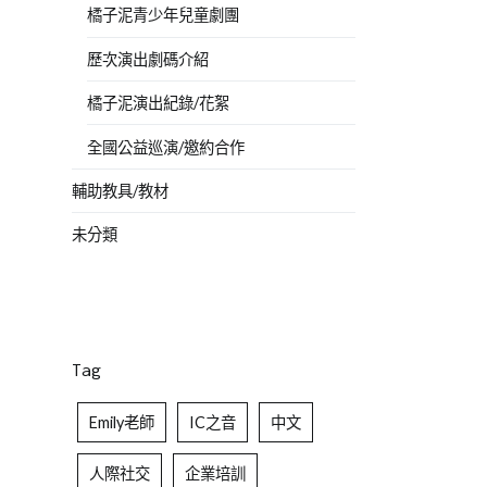
橘子泥青少年兒童劇團
歷次演出劇碼介紹
橘子泥演出紀錄/花絮
全國公益巡演/邀約合作
輔助教具/教材
未分類
Tag
Emily老師
IC之音
中文
人際社交
企業培訓