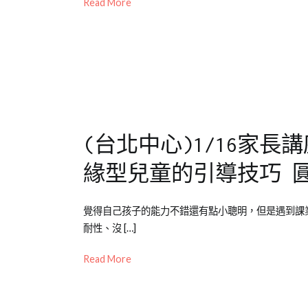
2021-
Emily
長
Read More
知
08-
老
大
識
17
師
件
專
事
,
欄
兒
【成
童
長
教
大
養
(台北中心)1/16家
件
事】
,
緣型兒童的引導技巧 
兒
少
Posted
Posted
Tagged
教
覺得自己孩子的能力不錯還有點小聰明，但是遇到課
on
in
公
育
耐性、沒 […]
2021-
公
開
知
01-
開
活
Read More
識
06
活
動
,
動
台