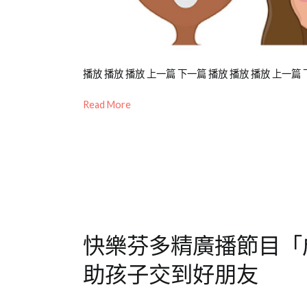
Posted
Posted
Tagged
播放 播放 播放 上一篇 下一篇 播放 播放 播放 上一篇 
on
in
青
Read More
2022-
公
少
11-
開
年
22
活
教
動
育
,
,
青
台
少
北
年
中
成
心
,
快樂芬多精廣播節目「
長
教
,
兒
養
助孩子交到好朋友
童
培
學
育
,