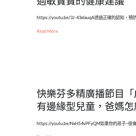
過敏寶寶的健康建議
兒
少
Posted
Posted
Tagged
教
https://youtu.be/3J-43elauqA透過正確
on
in
成
育
2021-
Emily
長
Read More
知
08-
老
大
識
17
師
件
專
事
,
欄
兒
【成
童
長
教
大
養
快樂芬多精廣播節目「
件
事】
,
有邊緣型兒童，爸媽怎
兒
少
Posted
Posted
Tagged
教
https://youtu.be/NxH54vPFyQM如果你的
on
in
成
育