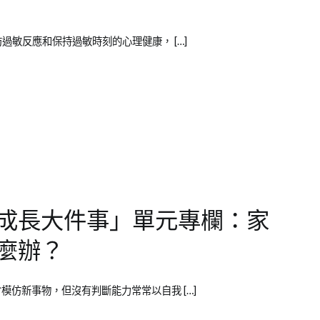
的認知，預防過敏反應和保持過敏時刻的心理健康， […]
成長大件事」單元專欄：家
麼辦？
孩子~很會模仿新事物，但沒有判斷能力常常以自我 […]