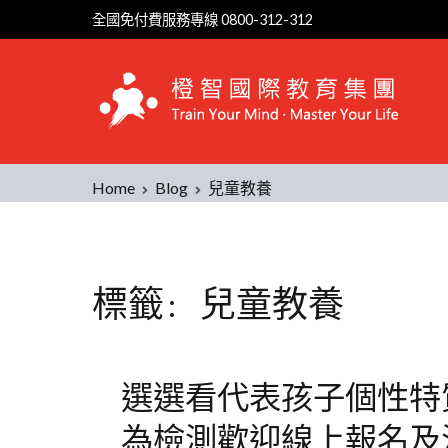
Skip
全國免付費服務專線 0800-312-312
to
content
Home
Blog
兒童教養
標籤:
兒童教養
選選看代表孩子個性特質
為檢測歡迎線上報名及