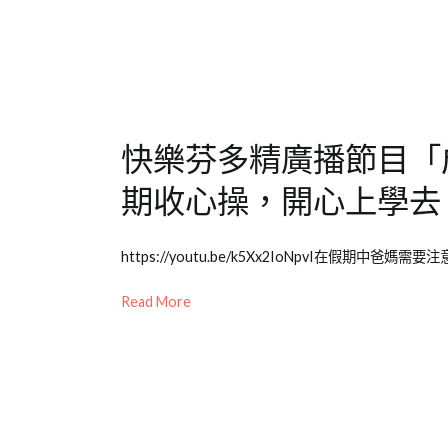
24
師
件
專
事
,
欄
家
【成
庭
,
長
耐
大
心
,
快樂芬多精廣播節目「
件
人
事】
際
,
,
期收心操，開心上學去
兒
兒
少
童
Posted
Posted
Tagged
教
教
https://youtu.be/k5Xx2IoNpvI在假期中爸
on
in
成
育
養
2021-
Emily
長
Read More
知
09-
老
大
識
02
師
件
專
事
,
欄
兒
【成
童