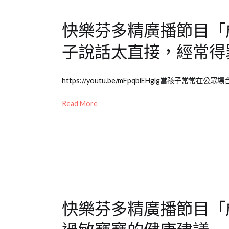
長
教
大
養
快樂芬多精廣播節目「
件
事】
,
子說話太直接，經常得
兒
少
Posted
Posted
Tagged
教
https://youtu.be/mFpqbiEHglg當孩子常
on
in
成
育
2021-
Emily
長
Read More
知
08-
老
大
識
17
師
件
專
事
,
欄
兒
【成
童
長
教
大
養
快樂芬多精廣播節目「
件
事】
,