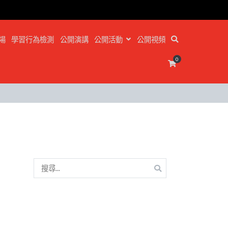
場
學習行為檢測
公開演講
公開活動
公開視頻
0
搜
尋
關
鍵
字: