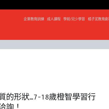
企業教育訓練
成人課程
學前/兒少學習
橘子泥教育劇
的形狀…7-18歲橙智學習行
洽詢！