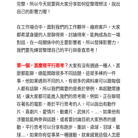
09
【職
完整，所以今天就要與大家分享如何從整理想法，說出
場
自己的影響力喔！
練
功
在工作場合中，面對我們的工作夥伴、廠商客戶，大家
房】
都希望身邊的人是聊得來、討論得來，能夠成為在一場
對話、在一段關係中的主要影響者，所以發揮影響力，
我們要先練習整理自己的平行與垂直思考！
第一個，甚麼是平行思考？
大家有沒有遇過一種人，甚
麼都能聊，總能開啟很多不同話題，這是多棒的一件
事，他如果遇到不同的人，有很多的資料庫可以跟每個
人都有話聊，所以我們需要的是善於舉例，串起聽眾連
結，讓大家都可能進入我們的思考圈，例如，正在聊現
在著名的電影，善於平行思考的人，可以說出有動作
片、喜劇片、愛情片、動畫片、武俠片、……、如果他有
涉獵就能夠參與話題，或者要討論目前大家熟悉的運
動，平行思考可以分享有跑步、重訓、桌球、羽球、籃
球……，如果你有從事某一種運動，就會感覺這個人怎麼