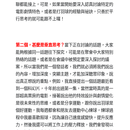
聊都能接上，可是，如果當開始要深入認真討論特定的
電影劇情特色，或者是打羽球的經驗與祕訣，只善於平
行思考的就可能跟不上囉！
第二個，甚麼是垂直思考？
當下正在討論的話題，大家
能夠根據同一話題往下探究，可能是在聚會中大家特別
熱絡的話題，或者是在會議中被預定要深入探討的議
案，所以當我們是一個發話者，我們就必須將我們說出
的內容，增加深度、突顯主題，才能加深聽眾印象，說
出真正想說的重點。例如，我直接提出一個話題最近看
到一個科幻片，十年前出過第一集，當然當時真的是一
部超高票房的電影，接著說出他的特效設計與劇情變化
是很未來性的思維，或者是分享運動，跟你說出羽球是
個好運動，我每週都會和朋友去運動中心練球，練球過
程中我最喜歡殺球，因為讓自己速度感變快，提升反應
力，然後我還可以將工作上的壓力釋放，我們會發現以