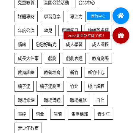
兒童教養
全國公益活動
台北中心
媒體專訪
學習分享
專注力
居家學習
年度公演
幼兒
廣播節目
快樂芬多精
情緒
戀戀好時光
成人學習
成人課程
成長大件事
戲劇
戲劇表達
教育劇場
教育訓練
教養培育
新竹
新竹中心
橘子泥
橘子泥劇團
竹北
線上課程
職場修煉
職場溝通
職場進修
自信
表達
詞彙
閱讀
集團總部
青少年
青少年教育