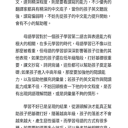
文，達到精深程度，則是要看讀寫的能力，不少優秀的
翻譯家都具有精深的中文底子，當你的孩子英文聽說
強，讀寫偏弱時，不妨先從孩子的中文能力提升開始，
會有不小的幫助喔。
母語學習對於一個孩子學習第二語言與表達能力有
極大的相關，在多元學習的時代，母語學習已不像以往
那麼被看重，但母語的學習卻深深影響著孩子往後的其
他表現，如果您的孩子還在低年級階段，打好基礎很重
要，課文抄寫、詩詞背誦，這些都可以幫助孩子奠定基
礎;如果孩子進入中高年級，那麼要加強他的閱讀能
力，以及協助他擴充詞彙量；若孩子的英文寫作與閱讀
能力成果不佳，不妨回頭檢查一下他的中文程度，是否
有出現詞語理解問題，或是詞彙量不夠的情形。
學習不好已是呈現的結果，從源頭解決才能真正幫
助孩子把基礎打好，隨著越高年級，孩子的落差才不會
越來越大，產生惡性循環。而學習母語的方式有很多