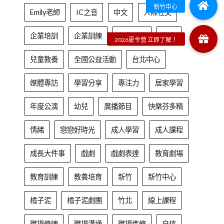
Emily老師
IC之音
中文
人際社交
企業培訓
企業訓練
免費活動
兒童
兒童教養
全國公益活動
台北中心
媒體專訪
學習分享
專注力
居家學習
年度公演
幼兒
廣播節目
快樂芬多精
情緒
戀戀好時光
成人學習
成人課程
成長大件事
戲劇
戲劇表達
教育劇場
教育訓練
教養培育
新竹
新竹中心
橘子泥
橘子泥劇團
竹北
線上課程
職場修煉
職場溝通
職場進修
自信