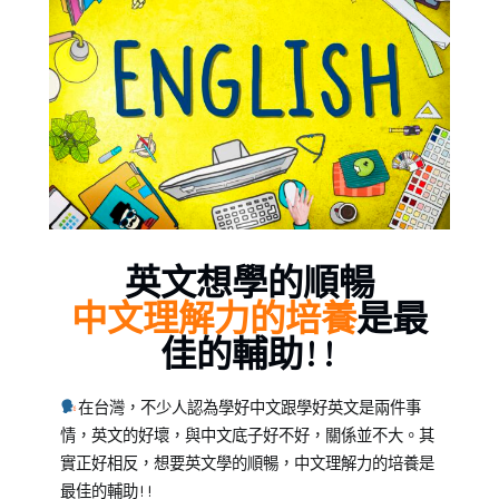
Posted
Posted
Tagged
英文想學的順暢
on
in
中
中文理解力的培養
是最
2022-
中
文
,
佳的輔助!!
03-
文
作
11
學
文
,
習
寫
在台灣，不少人認為學好中文跟學好英文是兩件事
專
作
,
情，
英文的好壞，與中文底子好不好，
關係並不大。
其
區
理
,
實正好相反，想要英文學的順暢，中文理解力的培養是
專
解
,
最佳的輔助!!