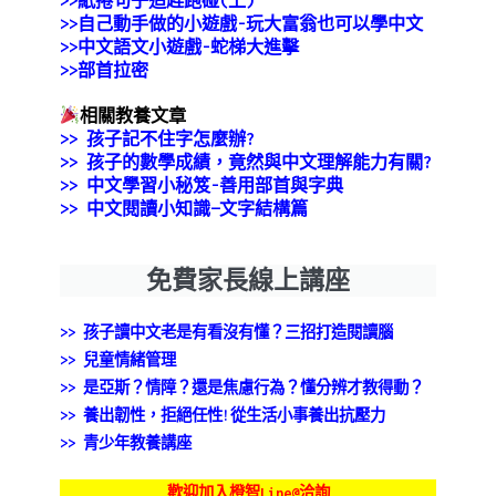
>>
紙捲句子追趕跑碰(上)
>>
自己動手做的小遊戲-玩大富翁也可以學中文
>>中文語文小遊戲-蛇梯大進擊
>>部首拉密
相關教養文章
>>
孩子記不住字怎麼辦?
>> 孩子的數學成績，竟然與中文理解能力有關?
>>
中文學習小秘笈-善用部首與字典
>>
中文閱讀小知識—文字結構篇
免費家長線上講座
>> 孩子讀中文老是有看沒有懂？三招打造閱讀腦
>>
兒童情緒管理
>> 是亞斯？情障？還是焦慮行為？懂分辨才教得動？
>> 養出韌性，拒絕任性!從生活小事養出抗壓力
>> 青少年教養講座
歡迎加入橙智Line@洽詢