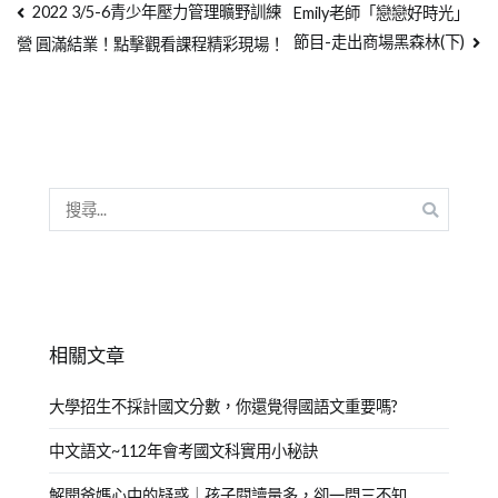
2022 3/5-6青少年壓力管理曠野訓練
Emily老師「戀戀好時光」
節目-走出商場黑森林(下)
營 圓滿結業！點擊觀看課程精彩現場！
相關文章
大學招生不採計國文分數，你還覺得國語文重要嗎?
中文語文~112年會考國文科實用小秘訣
解開爸媽心中的疑惑｜孩子閱讀量多，卻一問三不知