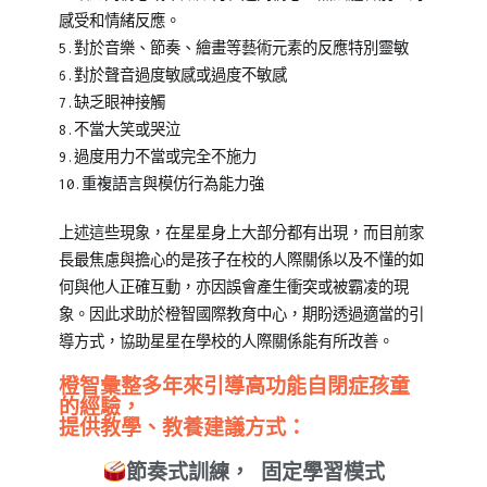
感受和情緒反應。
5.對於音樂、節奏、繪畫等藝術元素的反應特別靈敏
6.對於聲音過度敏感或過度不敏感
7.缺乏眼神接觸
8.不當大笑或哭泣
9.過度用力不當或完全不施力
10.重複語言與模仿行為能力強
上述這些現象，在星星身上大部分都有出現，而目前家
長最焦慮與擔心的是孩子在校的人際關係以及不懂的如
何與他人正確互動，亦因誤會產生衝突或被霸凌的現
象。因此求助於橙智國際教育中心，期盼透過適當的引
導方式，協助星星在學校的人際關係能有所改善。
橙智彙整多年來引導高功能自閉症孩童
的經驗，
提供教學、教養建議方式：
節奏式訓練，
固定學習模式