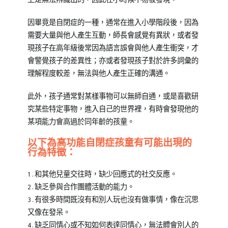
因畢竟是自閉症的一種，通常在進入小學階段後，因為
需要大量與他人產生互動，師長會感覺有異狀，或者發
現孩子在高年級後常因為語言誤會與他人產生衝突，才
會警覺孩子的差異性；亦或者發現孩子對於許多詞彙的
理解程度較差，無法與他人產生正確的溝通。
此外，孩子通常對某樣事物可以無師自通，或是喜歡研
究某些特定事物，進入自己的世界裡，有時會發現他的
某項能力會高過於同年齡的孩童。
以下為高功能自閉症孩童有可能出現的
行為特徵：
1.和其他兒童交往時，缺少回應式的社交反應。
2.缺乏參與合作團體活動的能力。
3.有很多時間既沒有和別人玩也沒有做事情，像在沉思
又像在發呆。
4.缺乏同情心或不知如何表達同情心，無法體會別人的