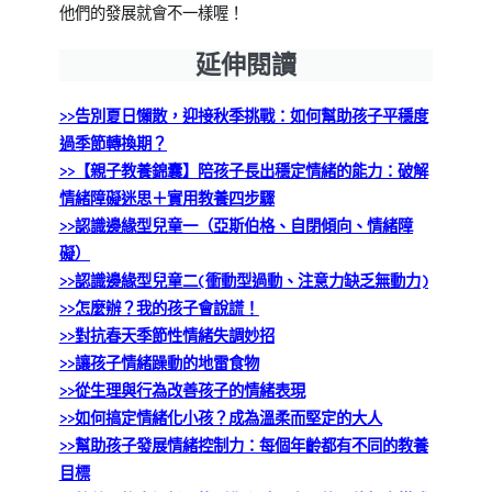
他們的發展就會不一樣喔！
延伸閱讀
>>告別夏日懶散，迎接秋季挑戰：如何幫助孩子平穩度
過季節轉換期？
>>【親子教養錦囊】陪孩子長出穩定情緒的能力：破解
情緒障礙迷思＋實用教養四步驟
>>認識邊緣型兒童一（亞斯伯格、自閉傾向、情緒障
礙）
>>認識邊緣型兒童二(衝動型過動、注意力缺乏無動力)
>>怎麼辦？我的孩子會說謊！
>>對抗春天季節性情緒失調妙招
>>讓孩子情緒躁動的地雷食物
>>從生理與行為改善孩子的情緒表現
>>如何搞定情緒化小孩？成為溫柔而堅定的大人
>>幫助孩子發展情緒控制力：每個年齡都有不同的教養
目標