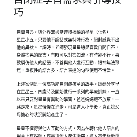
巧
Posted
Posted
Tagged
自問自答，與外界無適當連接橋樑的星星（化名）
on
in
居
星星小五，只要他不說話或無特殊行為，絕對感覺不出
2015-
兒
家
他的異狀。上課時，老師發現星星總是喜歡自問自答，
03-
少
學
身體搖晃的厲害，有時可以對答如流，有時卻不行，喜
13
教
習
,
歡模仿他人的話語，不善與他人進行互動，眼神無法聚
育
教
焦，重複性的語言多、語言表達的句型使用不恰當。
知
養
識
培
,
上述案例是一位高功能自閉症孩童的故事。媽媽分享早
專
育
在星星三、四歲時及開始進行一系列的早療訓練，一直
欄
以來只要對星星有幫助的學習，爸爸媽媽絕不放棄，一
【親
路走來，星星慢慢在進步，可是進入小學後，真正讓父
子
母擔心的狀況開始產生了。
教
養
星星不懂得與他人互動的方式，因為在轉化他人語言的
錦
用意上有誤解，容易與他人產生衝突，進入高年級後還