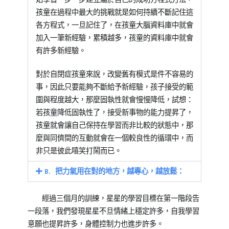
孩童在過程中最大的挑戰就是如何持續不斷記住這
各方程式，一旦記住了，在孩童大腦資料庫中就會
加入一筆新經驗，累積越多，孩童的資料庫中就會
有許多新經驗。
對於自閉症孩童來說，改變舊有模式是件不容易的
事，因此只要能夠不斷給予新經驗，孩子接受的範
圍與程度越大，那麼固執性就會慢慢降低，試想：
若孩童降低固執性了，接受新事物的能力提昇了，
孩童就會讓自己保持在學習而非比較的狀態中，那
麼與同儕間的互動就會在一個較良性的循環中，而
非只是彼此嘻笑打鬧而已。
B. 把力氣用在對的地方，越專心，越放鬆：
經過三個月的訓練，星星的學習目標在第一階段告
一段落，我們發現星星不旦情緒上穩定許多，自我學習
意願也提昇許多，身體控制力也進步許多。