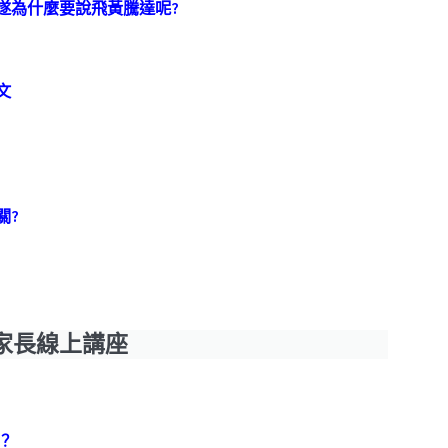
遂為什麼要說飛黃騰達呢?
文
關?
家長線上講座
？