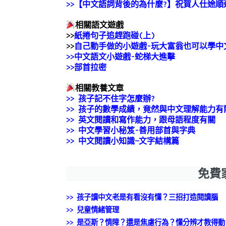
>>【中文語詞背後的為什麼?】祝賀人仕途順
相關語文遊戲
>>
紙捲句子追趕跑碰(上)
>>
自己動手做的小遊戲-玩大富翁也可以學中
>>中文語文小遊戲-蛇梯大進擊
>>部首拉密
相關教養文章
>>
孩子記不住字怎麼辦?
>> 孩子的數學成績，竟然與中文理解能力有
>>
英文閱讀和寫作能力，跟母語程度有關
>>
中文學習小秘笈-善用部首與字典
>>
中文閱讀小知識—文字結構篇
免費
>> 孩子讀中文老是有看沒有懂？三招打造閱讀腦
>>
兒童情緒管理
>> 是亞斯？情障？還是焦慮行為？懂分辨才教得動