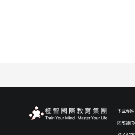
下載專區
國際師培
橘子泥教