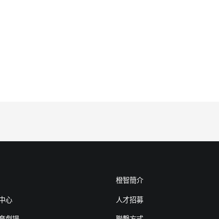
橙智簡介
中心
人才招募
育劇場
聯繫方式