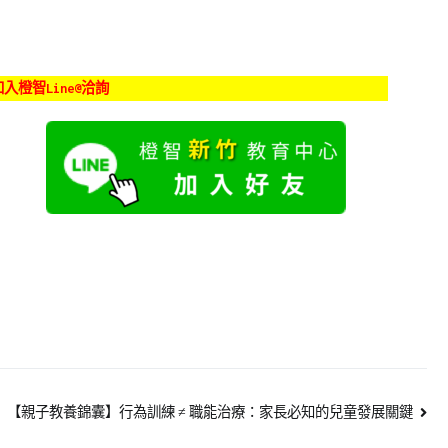
入橙智Line@洽詢
【親子教養錦囊】行為訓練 ≠ 職能治療：家長必知的兒童發展關鍵