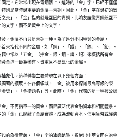
和固定。它常常出現在青銅器上，這時的「金」字，已經不僅僅
特別是當時最重要的金屬——青銅。因此，「金」字在最初的數
石之交」，「金」指的就是堅固的青銅，比喻友誼像青銅般堅不
上的文字，而不是黃金上的文字。
普及，金屬不再只是青銅一種。為了區分不同種類的金屬，
部首來指代不同的金屬，如「銅」、「鐵」、「錫」、「鉛」。
古籍中常以「五金」（指金、銀、銅、鐵、錫）來概括所有金
指黃金這一最為稀有、貴重且不易氧化的金屬。
與抽象化。這種轉變主要體現在以下幾個方面：
最顯著的擴展。在各個領域，「金」被用來標識最高等級的榮
「金獎」、「金榜題名」等。此時，「金」代表的是一種被公認
「金」不再指單一的黃金，而是廣泛代表金融資本和相關體系。
中的「金」已脫離了金屬實體，成為流動資本、信用貨幣或經濟
不包的象徵意義，「金」字的演變軌跡，折射出中華文明在冶金