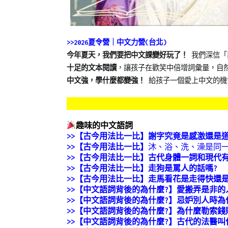
>>2026夏令營｜中文力營(台北)
今年夏天，我們要把中文課變好玩了！
我們深信「
十足的文本閱讀
，讓孩子在歡笑中倍增詞彙量，自
中文強，學什麼都變強！
給孩子一個愛上中文的機
趣味的中文語詞
>>
【古今用法比一比】謝字究竟是感激還是道
>>【古今用法比一比】
沐、浴、洗、澡是同
>>【古今用法比一比】古代身體一詞和現代
>>【古今用法比一比】走狗是罵人的話嗎?
>>【古今用法比一比】走馬看花是走得快還是
>>【中文語詞背後的為什麼?】愛搬弄是非的
>>【中文語詞背後的為什麼?】忌妒別人時為
>>【中文語詞背後的為什麼?】為什麼勒索錢
>>【中文語詞背後的為什麼?】古代的法醫叫