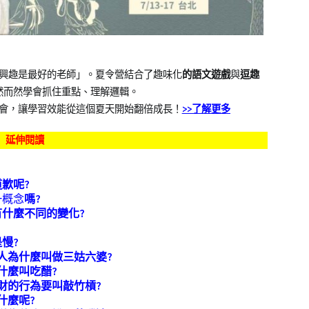
興趣是最好的老師」。夏令營結合了趣味化
的語文遊戲
與
逗趣
然而然學會抓住重點、理解邏輯。
會，讓學習效能從這個夏天開始翻倍成長！
>>
了解更多
延伸閱讀
歉呢?
一概念
嗎?
有什麼不同的變化?
慢?
人為什麼叫做三姑六婆?
什麼叫吃醋?
財的行為要叫敲竹槓?
什麼呢?