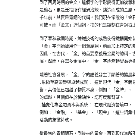
詞】
到了西周時期的金文，這個字的字形變得更加複雜
是礦石，更是泛指所有經過冶煉、鑄造而成的金屬，
千年前，其實是青銅的代稱。我們現在常說的「金
可摧。而「金文」這個詞，指的也是鑄刻在青銅器
到了春秋戰國時期，煉鐵技術的成熟使得鐵器開始
「金」字開始被用作一個類屬詞，前面加上特定的
因此，在古代，「金」的首要意義是金屬的總稱。
屬，然而，在眾多金屬中，「金」字逐漸轉變為專
隨著社會發展，「金」字的語義發生了顯著的擴展
.象徵至高榮譽與卓越成就： 這是現代「金」字義
譽，其價值已超越了物質本身。例如：「金牌」、
的卓越，其價值在於稀缺性、認可度和聲望。
.抽象化為金融資本與系統： 在現代經濟語境中，
例如：「金融」、「基金」、「現金」。這些詞彙
活動的象徵符號。
從最初的青銅礦石，到後來的黃金，再到現代無所