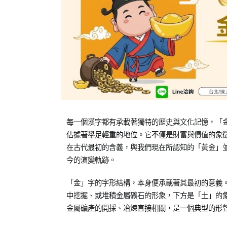
Posted
Posted
每一個漢字都有承載著獨特的歷史與文化記憶，「
on
in
佔據著舉足輕重的地位。它不僅是財富與價值的象
2025-
專
在古代最初的含義，與我們現在所認知的「黃金」
09-
欄
今的演變軌跡。
19
【趣
味
「金」字的字形結構，本身便承載著其最初的意義
中
中挖掘、或堆積金屬礦石的形象，下方是「土」的
文
金屬礦產的開採、冶煉直接相關，是一個典型的形
語