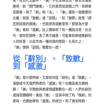
來。在古代文獻中，「謝」字也常與告別、辭官等場景
連用，如「閉門謝客」，它的意思就是關上門，拒絕會
見賓客。除了「辭」和「去」，「謝」還有一個重要的
古義，就是「致歉」或「認錯」，如「謝罪」就是「請
您原諒我的罪過」，也就是有道歉意思。那麼為什麼
「謝」會和「道歉」扯上關係呢？有一種說法是，在古
代，當你犯錯時，為了表示誠意，可能會拒絕或推辭別
人的好意，以此作為一種自我的懲罰，久而久之，
「謝」便與「認錯」聯繫在一起。
從「辭別」、「致歉」
到「感激」
「謝」是什麼時候，又是如何從「辭別」或「致歉」，
演變成今天我們熟悉的「感謝」呢？在魏晉南北朝時
期，「謝」字開始與表達情感聯繫在一起。人們在辭別
或接受饋贈時，會說「謝」，這其中除了有「推辭」的
意味，也開始帶有「感激」的成分。到了唐宋時期，