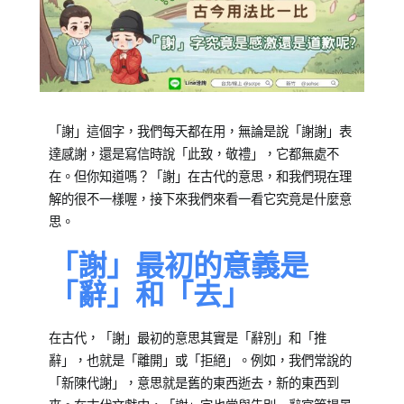
Posted
Posted
「謝」這個字，我們每天都在用，無論是說「謝謝」表
on
in
達感謝，還是寫信時說「此致，敬禮」，它都無處不
2025-
專
在。但你知道嗎？「謝」在古代的意思，和我們現在理
10-
欄
解的很不一樣喔，接下來我們來看一看它究竟是什麼意
08
【趣
思。
味
中
「謝」最初的意義是
文
「辭」和「去」
語
詞】
在古代，「謝」最初的意思其實是「辭別」和「推
辭」，也就是「離開」或「拒絕」。例如，我們常說的
「新陳代謝」，意思就是舊的東西逝去，新的東西到