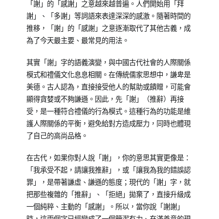
「謝」的「感謝」之意越來越普遍。人們開始用「拜
謝」、「多謝」等詞語來表達深深的感激。隨著時間的
推移，「謝」的「感謝」之意逐漸取代了其他古義，成
為了今天最主要、最常見的用法。
其實「謝」字的語義演變，與中國古代社會的人際關係
模式和禮儀文化息息相關。在傳統儒家思想中，謙卑是
美德。古人認為，直接接受他人的幫助或饋贈，可能會
顯得貪婪或不夠謙遜。因此，先「謝」（推辭）再接
受，是一種符合禮儀的行為模式。這種行為的功能是維
護人際關係的平衡，避免給對方造成壓力，同時也體現
了自己的高尚品格。
在古代，如果你對人說「謝」，你的意思其實更像是：
「我承受不起，請讓我推辭」，或「讓我為我的錯誤認
罪」，是帶著謙虛、謙遜的態度；現代的「謝」字，就
把那些複雜的「推辭」、「拒絕」拋棄了，直接升級成
一個純粹、主動的「感謝」。所以，當你說「謝謝」