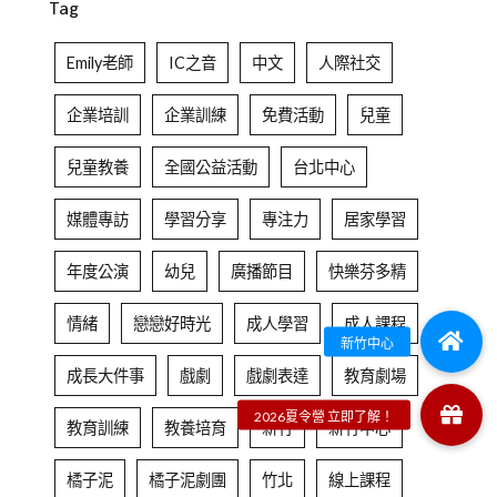
Tag
Emily老師
IC之音
中文
人際社交
企業培訓
企業訓練
免費活動
兒童
兒童教養
全國公益活動
台北中心
媒體專訪
學習分享
專注力
居家學習
年度公演
幼兒
廣播節目
快樂芬多精
情緒
戀戀好時光
成人學習
成人課程
成長大件事
戲劇
戲劇表達
教育劇場
教育訓練
教養培育
新竹
新竹中心
橘子泥
橘子泥劇團
竹北
線上課程