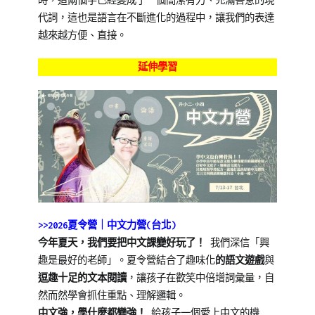
時，這兩個字已經變成了一個簡潔有力、充滿善意的現
代詞，這也是語言在不斷進化的過程中，讓我們的表達
越來越方便、直接。
延伸學習
>>2026夏令營｜中文力營(台北)
今年夏天，我們要把中文課變好玩了！
我們深信「興
趣是最好的老師」。夏令營結合了趣味化
的語文遊戲
與
逗趣十足的文本閱讀
，讓孩子在歡笑中倍增詞彙量，自
然而然學會抓住重點、理解邏輯。
中文強，學什麼都變強！
給孩子一個愛上中文的機