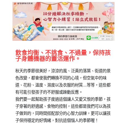
Posted
Posted
Tagged
飲食均衡、不挑食、不過量，保持孩
on
in
教
子身體機器的靈活運作。
2018-
兒
養
秋天的季節很美好，涼涼的風、泛黃的落葉、街道的景
10-
少
培
色改變，都會使我們轉換不同的心境，但空氣中的味
22
教
育
道、花粉、溫度、濕度以及衣服的材質……等等，這些都
育
有可能引發孩子的不舒服或躁動反應。
知
我們要一起幫助孩子度過這個讓人又愛又恨的季節，孩
識
,
子穿著的舒適感、食物的控制，這些都是我們可以為孩
專
子做到的，同時間搭配部分的心智力訓練，更可以讓孩
欄
子保持穩定的好情緒，對抗這個惱人的季節喔！
【親