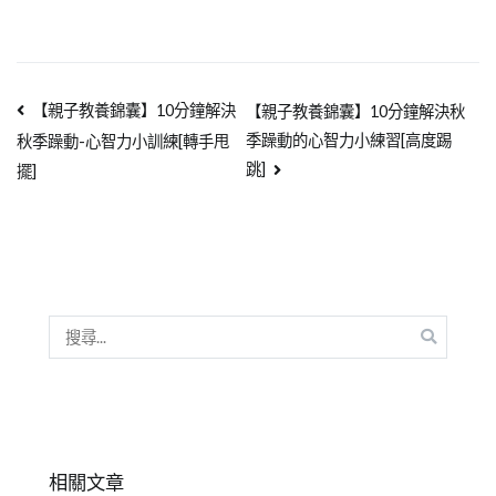
【親子教養錦囊】10分鐘解決
【親子教養錦囊】10分鐘解決秋
季躁動的心智力小練習[高度踢
秋季躁動-心智力小訓練[轉手甩
跳]
擺]
相關文章