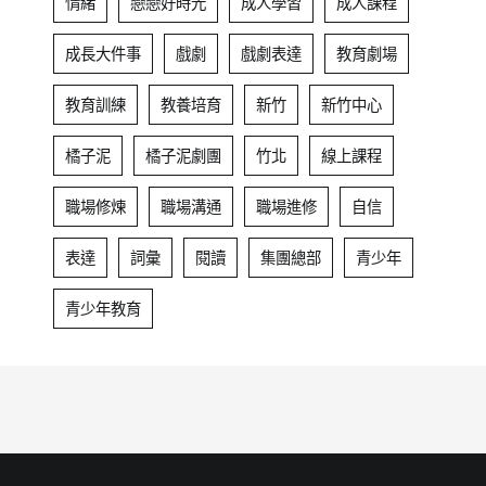
情緒
戀戀好時光
成人學習
成人課程
成長大件事
戲劇
戲劇表達
教育劇場
教育訓練
教養培育
新竹
新竹中心
橘子泥
橘子泥劇團
竹北
線上課程
職場修煉
職場溝通
職場進修
自信
表達
詞彙
閱讀
集團總部
青少年
青少年教育