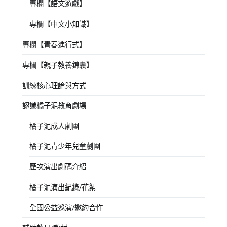
專欄【語文遊戲】
專欄【中文小知識】
專欄【青春進行式】
專欄【親子教養錦囊】
訓練核心理論與方式
認識橘子泥教育劇場
橘子泥成人劇團
橘子泥青少年兒童劇團
歷次演出劇碼介紹
橘子泥演出紀錄/花絮
全國公益巡演/邀約合作