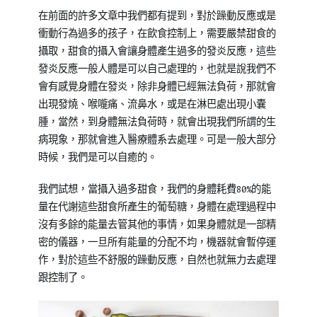
子
在前面的許多文章中我們都有提到，對於躁動反應或是
教
衝動行為過多的孩子，在飲食控制上，需要嚴禁甜食的
養
攝取，甜食的攝入會讓身體產生過多的發炎反應，這些
錦
發炎反應一般人體是可以自己處理的，也就是說我們不
囊】
會有感覺身體在發炎，除非身體已經無法負荷，那就會
出現發燒、喉嚨痛、流鼻水，或是在淋巴處出現小囊
腫，當然，到身體無法負荷時，就會出現我們所謂的生
病現象，那就會進入醫療體系去處理。可是一般大部分
時候，我們是可以自癒的。
我們試想，當攝入過多甜食，我們的身體耗費80%的能
量在代謝這些甜食所產生的葡萄糖，身體在處理過程中
沒有多餘的能量去管其他的事情，如果身體就是一部精
密的儀器，一旦所有能量的分配不均，機器就會暫停運
作，對於這些不舒服的躁動反應，自然也就無力去處理
跟控制了。