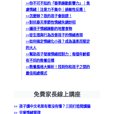
>>你不可不知的『春季躁動影響力』｜焦
慮情緒｜注意力不集中｜過敏性反應｜
>>怎麼辦？我的孩子會說謊！
>>對抗春天季節性情緒失調妙招
>>讓孩子情緒躁動的地雷食物
>>從生理與行為改善孩子的情緒表現
>>如何搞定情緒化小孩？成為溫柔而堅定
的大人
>>幫助孩子發展情緒控制力：每個年齡都
有不同的教養目標
>>教養風格大解析！找到你和孩子之間的
最佳相處模式
免費家長線上講座
>> 孩子讀中文老是有看沒有懂？三招打造閱讀腦
>>
兒童情緒管理