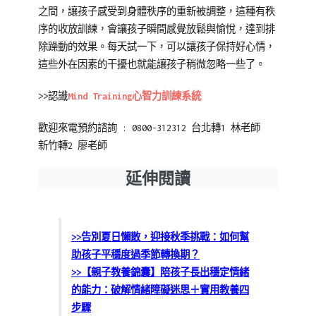
之間，讓孩子感受到身體秩序的重新被調整，這種有秩
序的收放訓練，會讓孩子瞬間感覺放鬆與愉悅，達到排
除躁動的效果。每天試一下，可以讓孩子保持好心情，
這些外在因素的干擾也就能讓孩子稍微忽略一些了。
>>認識
Mind Training心智力訓練系統
歡迎來電預約諮詢 : 0800-312312 台北轉1 林老師
新竹轉2 廖老師
延伸閱讀
>>告別夏日懶散，迎接秋季挑戰：如何幫
助孩子平穩度過季節轉換期？
>>【親子教養錦囊】陪孩子長出穩定情緒
的能力：破解情緒障礙迷思＋實用教養四
步驟