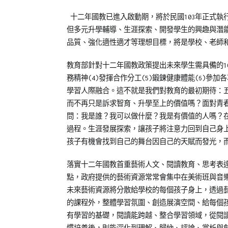
Posted
Posted
Tagged
十二年國教已進入啟動期，將於民國103年正式執
on
in
青
但多元升學輔導、生涯探索、開發學生的興趣與潛
2012-
兒
少
品質、強化適性適才等理想目標，將是學校、老師
08-
少
年
11
教
教
教育部針對十二年國教政策提出未來學生需具備的10項
育
育
務精神(4)發揮合作分工(5)鍛鍊健康體能(6)參加各
知
學習人際融合。這不就是我們對教育的最初期待：
識
,
而不再只是訴求智育、升學至上的價值嗎？面對青春前
中
問：我是誰？我可以做什麼？我是有價值的人嗎？
文
過程。生涯發展探索，讓孩子將注意力回到自己身
學
孩子有機會找到自己的舞台因自己的天賦而發光，
習
專
落實十二年國教首重藝術人文、閱讀教育、思考表
區
,
點，政府提供的藝術資源常常會集中在美術班與音
專
未來藝術資源將分散給學校的每個孩子身上，透過
欄
的課程外，整體學習氛圍、創造展演空間、給每個
【中
有學習的基礎，閱讀能跨越、整合學習領域，從閱
文