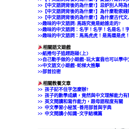
>>【中文語詞背後的為什麼?】忌妒別人時為
>>【中文語詞背後的為什麼?】為什麼勒索錢
>>【中文語詞背後的為什麼?】為什麼古代文
>>趣味的中文語詞:馬路究竟是給誰走的?
>>趣味的中文語詞：名字！名字！名是名！
>>趣味的中文語詞：馬馬虎虎！是馬還是虎
相關語文遊戲
>>
紙捲句子追趕跑碰(上)
>>
自己動手做的小遊戲-玩大富翁也可以學中
>>中文語文小遊戲-蛇梯大進擊
>>部首拉密
相關教養文章
>>
孩子記不住字怎麼辦?
>> 孩子的數學成績，竟然與中文理解能力有
>>
英文閱讀和寫作能力，跟母語程度有關
>>
中文學習小秘笈-善用部首與字典
>>
中文閱讀小知識—文字結構篇