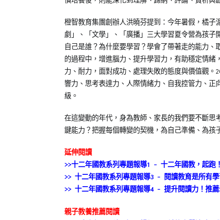
慣培養後，則能深化到理解、歸納、評論、賞析與
小
知
橙智教育集團創辦人洪曉芬提到：今年暑假，橘子
識】
劇」、「文學」、「廣播」三大學習夏令營為孩子
自己是誰？為什麼要學習？學會了帶著走的能力、
的過程中，增進腦力、提升學習力，有助穩定情緒
力、耐力，面對成功、處理失敗的態度與價值觀。2
響力、思考表達力、人際情緒力、自我控管力、正
級。
在這變動的年代，身為教師、家長的我們要不斷思
鍵能力？把握每個轉變的契機，為自己準備、為孩
延伸閱讀
>>十二年國教系列專題報導1 – 十二年國教，起跑！Are 
>> 十二年國教系列專題報導3 – 閱讀教育是所有
>> 十二年國教系列專題報導4 – 提升閱讀力！推
親子教養推薦閱讀