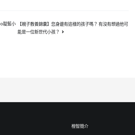
go靛藍小
【親子教養錦囊】您身邊有這樣的孩子嗎？ 有沒有想過他可
能是一位新世代小孩？
橙智簡介