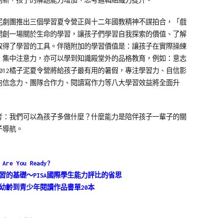
創新，孩子的解題能力增加、思考邏輯組織力提升。
泥劇團推出三個學習夏令營正與十二年國教精神不謀拍合，「戲
開創一場關於生命的學習，讓孩子們學習自我探索的價值、了解
取得了學習的工具。伴隨附加的學習價值是：讓孩子在實際操練
，集中注意力，亦可以學到知識殿堂外的品格教育，例如：意志
012橘子泥夏令營將給孩子最有用的暑假，專注學習力、自信影
向信念力、團隊合作力、閱讀寫作力等八大學習效益將全面升
考：我們可以為孩子多做什麼？什麼能力是陪伴孩子一輩子的關
子導航。
You Ready?
學習的基礎～PISA國際學生能力評比的省思
薦幼齡到青少年閱讀作品書單20本