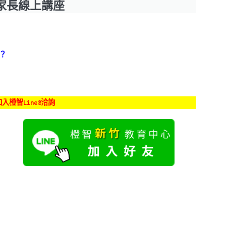
家長線上講座
？
入橙智Line@洽詢