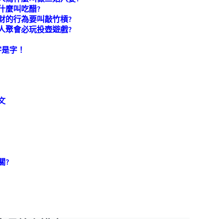
什麼叫吃醋?
財的行為要叫敲竹槓?
人聚會必玩投壺遊戲?
字是字！
！
文
關?