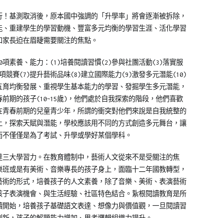
行！基測取消後，原本國中強調的「升學率」將會逐漸被拆除，
能、重建學生的學習動機、豐富多元均衡的學習生涯、活化學習
和家長迫在眉睫需要關注的焦點。
素養、能力：(1)培養閱讀習慣(2)參與社團活動(3)落實服
項競賽(7)提升藝術品味(8)建立國際能力(9)激發多元潛能(10)
五育均衡發展、重視學生基本能力的學習、發掘學生多元潛能，
期的孩子(10~15歲)，他們處於自我探索的階段，他們喜歡
在青春前期的兒童青少年，所謂的衝突對他們來說是自我統整的
上，探索天賦與潛能，學校應該用不同的方式創造多元舞台，讓
而不僅僅是為了考試、升學或學好某個學科。
達三大學習力。在教育體制中，藝術人文從來不是受關注的焦
樂班或是有美術、音樂專長的孩子身上，面臨十二年國教轉型，
藝術的形式，培養孩子的人文素養，除了音樂、美術、表演藝術
孩子表演機會、與生活經驗、社區特色結合。紥根閱讀教育是所
讀開始，培養孩子基礎語文表達、想像力與價值觀，一旦閱讀習